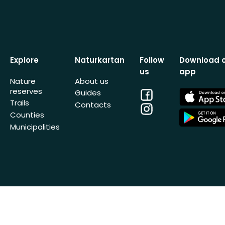
Explore
Naturkartan
Follow
Download 
us
app
Nature
About us
reserves
Facebook
App
Guides
Store
Trails
Contacts
Instagram
App
Counties
Store
Municipalities
© Outdoormap AB 2014-2026 All Rights
Get Naturka
Reserved
organizatio