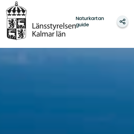
Länsstyrelsen
Kalmar
län
Naturkartan
Shar
guide