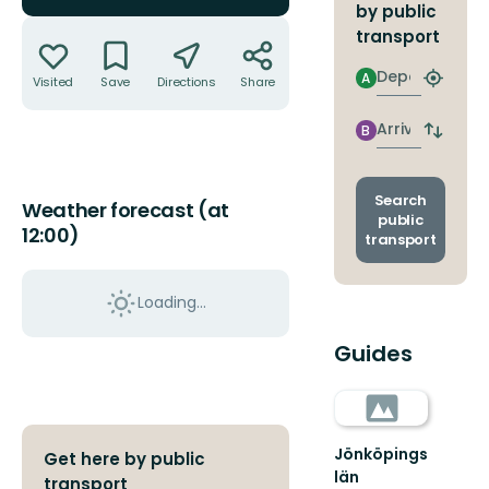
by public
Actions
transport
Departure
A
Visited
Save
Directions
Share
Find
closest
stop
Arrival
B
Switch
depart
and
arrival
Search
Weather forecast (at
stops
public
12:00)
transport
Loading...
Guides
Jönköpings
Get here by public
län
transport