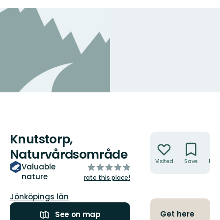
Knutstorp,
Actions
Naturvårdsområde
Visited
Save
Dire
of
Valuable
nature
5
rate this place!
stars
County:
Jönköpings län
Get here
See on map