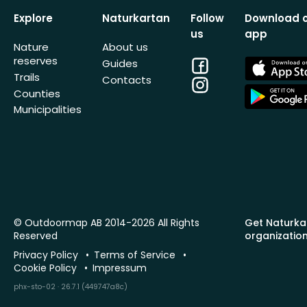
Explore
Naturkartan
Follow
Download 
us
app
Nature
About us
reserves
Facebook
App
Guides
Store
Trails
Contacts
Instagram
App
Counties
Store
Municipalities
© Outdoormap AB 2014-2026 All Rights
Get Naturka
Reserved
organizatio
Privacy Policy
Terms of Service
Cookie Policy
Impressum
phx-sto-02 · 26.7.1 (449747a8c)