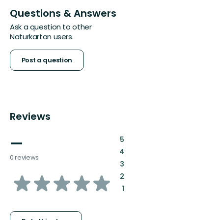
Questions & Answers
Ask a question to other
Naturkartan users.
Post a question
Reviews
—
:
5
:
4
0 reviews
:
3
of
:
2
:
1
5