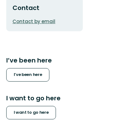
Contact
Email
Contact by email
address
I’ve been here
I’ve been here
I want to go here
I want to go here