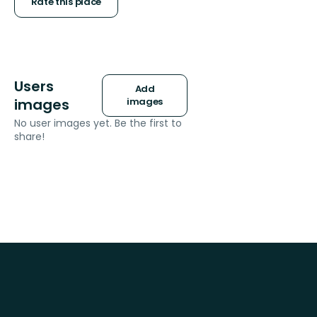
stars
Rate this place
Users
Add
images
images
No user images yet. Be the first to
share!