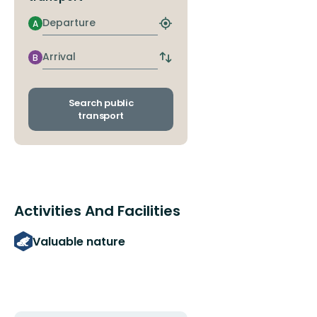
Departure
A
Find
closest
stop
Arrival
B
Switch
departure
and
arrival
Search public
stops
transport
Activities And Facilities
Valuable nature