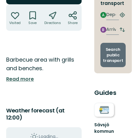
transport
Actions
Departure
A
Find
closest
Visited
Save
Directions
Share
stop
Arrival
B
Switch
depart
and
arrival
Search
stops
public
Description
Barbecue area with grills
transport
and benches.
Read more
Guides
Weather forecast (at
12:00)
Sävsjö
kommun
Loading...
I