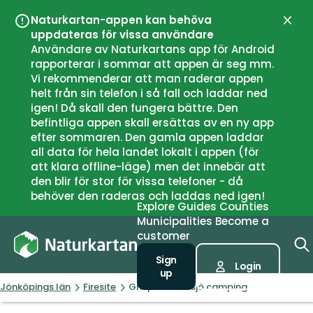
Naturkartan-appen kan behöva
Close
uppdateras för vissa användare
Användare av Naturkartans app för Android
rapporterar i sommar att appen är seg mm.
Vi rekommenderar att man raderar appen
helt från sin telefon i så fall och laddar ned
igen! Då skall den fungera bättre. Den
befintliga appen skall ersättas av en ny app
efter sommaren. Den gamla appen laddar
all data för hela landet lokalt i appen (för
att klara offline-läge) men det innebär att
den blir för stor för vissa telefoner - då
behöver den raderas och laddas ned igen!
Explore
Guides
Counties
Municipalities
Become a
customer
Sign
Login
up
Jönköpings län
Firesite
Grillplats Sävsjö camping