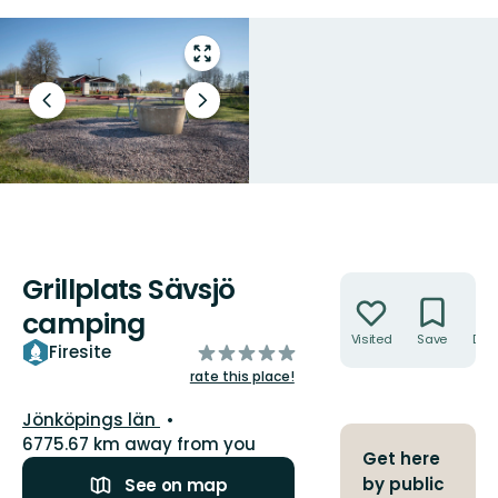
Enter
fullscreen
Previous
Next
slide
slide
Grillplats Sävsjö
Actions
camping
Visited
Save
Dire
of
Firesite
5
rate this place!
stars
County:
Jönköpings län
6775.67 km away from you
Get here
by public
See on map