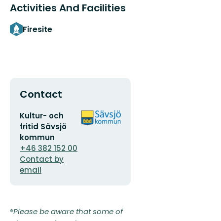
Activities And Facilities
Firesite
Contact
Email
Organization
Kultur- och
address
logotype
fritid Sävsjö
kommun
+46 382 152 00
Contact by
email
Please be aware that some of