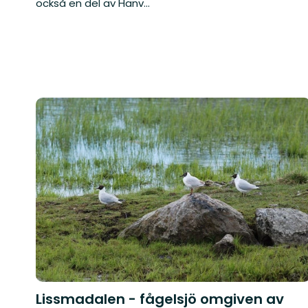
också en del av Hanv...
Lissmadalen - fågelsjö omgiven av