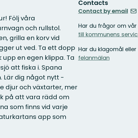
Contacts
Contact by email
! Följ våra
Har du frågor om vå
rnvagn och rullstol.
till kommunens servi
n, grilla en korv vid
gger ut ved. Ta ett dopp
Har du klagomål eller
 upp en egen klippa. Ta
felanmälan
jö att fiska i. Spana
. Lär dig något nytt -
e djur och växtarter, mer
änk på att vara rädd om
na som finns vid varje
 naturkartans app som