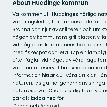
About Huddinge kommun
Välkommen ut i Huddinges härliga natur
vandringsleder, flera anpassade för ba
Stanna och njut av stillheten och utsikte
någon av kommunens grillplatser, vi lä
vid någon av kommunens bad eller sök
med fiskespöt och leta upp en lämplig s
efter fåglar vid något av våra fågeltorn
varje naturreservat har sina spännand
information hittar du i våra artiklar. T
naturen, läs gärna igenom anvisningar
naturreservat. Orientera dig fram via
går att ladda ned för
iPhone
och
Android
.