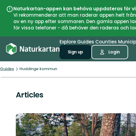
Naturkartan-appen kan behöva uppdateras för v
Vi rekommenderar att man raderar appen helt från si
av en ny app efter sommaren. Den gamla appen laddar
för vissa telefoner - då behöver den raderas och l
Explore
Guides
Counties
Municip
Sign up
Login
Guides
Huddinge kommun
Articles