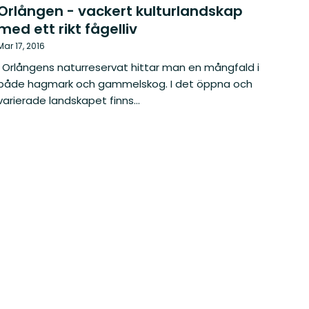
Orlången - vackert kulturlandskap
med ett rikt fågelliv
Mar 17, 2016
I Orlångens naturreservat hittar man en mångfald i
både hagmark och gammelskog. I det öppna och
varierade landskapet finns...