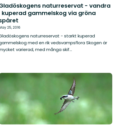
Gladöskogens naturreservat - vandra
i kuperad gammelskog via gröna
spåret
May 25, 2016
Gladöskogens naturreservat - starkt kuperad
gammelskog med en rik vedsvampsflora Skogen är
mycket varierad, med många skif...