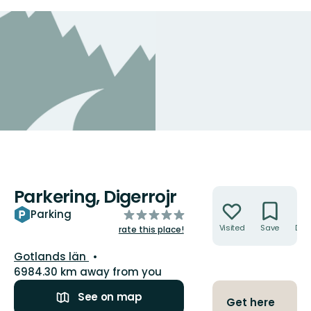
Parkering, Digerrojr
Actions
of
Parking
5
Visited
Save
Dire
rate this place!
stars
County:
Gotlands län
6984.30 km away from you
See on map
Get here