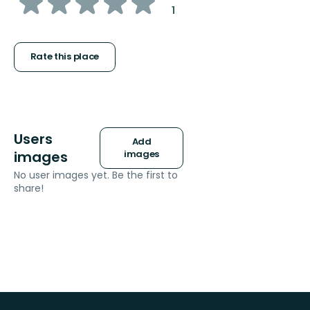
of
:
1
5
stars
Rate this place
Users
Add
images
images
No user images yet. Be the first to
share!