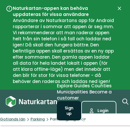
Naturkartan-appen kan behöva
Close
uppdateras för vissa användare
Användare av Naturkartans app för Android
rapporterar i sommar att appen är seg mm.
Vi rekommenderar att man raderar appen
helt från sin telefon i så fall och laddar ned
igen! Då skall den fungera bättre. Den
befintliga appen skall ersättas av en ny app
efter sommaren. Den gamla appen laddar
all data för hela landet lokalt i appen (för
att klara offline-läge) men det innebär att
den blir för stor för vissa telefoner - då
behöver den raderas och laddas ned igen!
Explore
Guides
Counties
Municipalities
Become a
customer
Sign
Login
up
Gotlands län
Parking
Parkering, Digerrojr