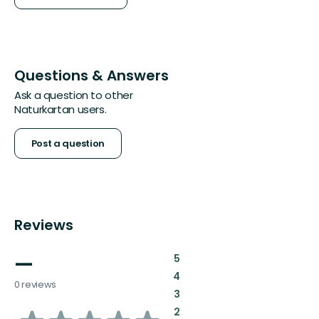
Questions & Answers
Ask a question to other
Naturkartan users.
Post a question
Reviews
—
:
5
:
4
0 reviews
:
3
:
2