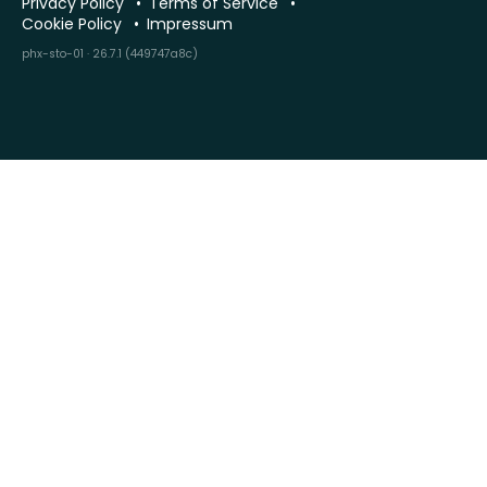
Privacy Policy
Terms of Service
Cookie Policy
Impressum
phx-sto-01 · 26.7.1 (449747a8c)