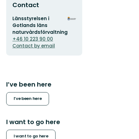
Contact
Email
Organization
Länsstyrelsen i
address
logotype
Gotlands läns
naturvårdsförvaltning
+46 10 223 90 00
Contact by email
I’ve been here
I’ve been here
I want to go here
I want to go here