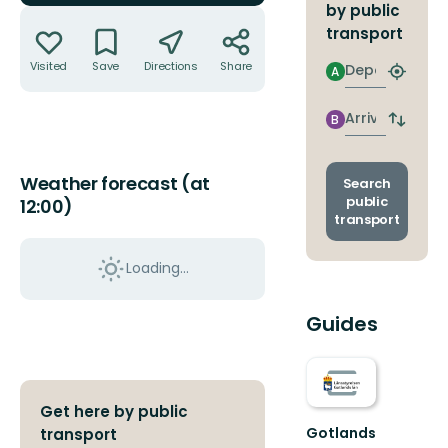
by public
Actions
transport
Visited
Save
Directions
Share
Departure
A
Find
closest
stop
Arrival
B
Switch
depart
and
Weather forecast (at
arrival
Search
stops
public
12:00)
transport
Loading...
Guides
Get here by public
Gotlands
transport