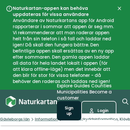
Naturkartan-appen kan behöva
Close
uppdateras för vissa användare
Användare av Naturkartans app för Android
rapporterar i sommar att appen är seg mm.
Vi rekommenderar att man raderar appen
helt från sin telefon i så fall och laddar ned
igen! Då skall den fungera bättre. Den
befintliga appen skall ersättas av en ny app
efter sommaren. Den gamla appen laddar
all data för hela landet lokalt i appen (för
att klara offline-läge) men det innebär att
den blir för stor för vissa telefoner - då
behöver den raderas och laddas ned igen!
Explore
Guides
Counties
Municipalities
Become a
customer
Sign
Login
up
Gävleborgs län
Information
Områdesskyddsinformation, Klövb