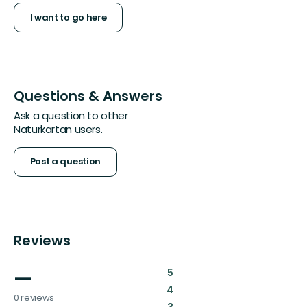
I want to go here
Questions & Answers
Ask a question to other
Naturkartan users.
Post a question
Reviews
—
:
5
:
4
0 reviews
:
3