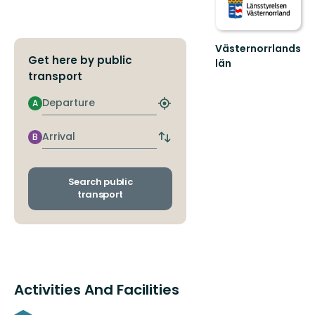
Västernorrlands
Get here by public
län
transport
Departure
A
Find
closest
stop
Arrival
B
Switch
departure
and
arrival
Search public
stops
transport
Activities And Facilities