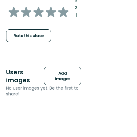
of
:
2
:
1
5
stars
Rate this place
Users
Add
images
images
No user images yet. Be the first to
share!