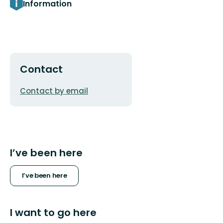
Information
Contact
Email
Contact by email
address
I’ve been here
I’ve been here
I want to go here