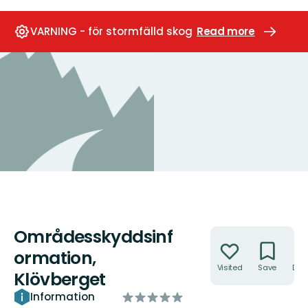
VARNING - för stormfälld skog
Read more
Områdesskyddsinf
Actions
ormation,
Visited
Save
Dire
Klövberget
of
Information