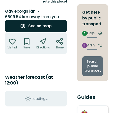
5
rate this place!
stars
County:
Gävleborgs län
Get here
6609.54 km away from you
by public
transport
See on map
Departure
A
Actions
Find
closest
stop
Arrival
B
Switch
Visited
Save
Directions
Share
depart
and
arrival
Search
stops
public
transport
Weather forecast (at
12:00)
Guides
Loading...