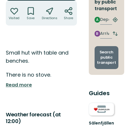
by public
Actions
transport
Visited
Save
Directions
Share
Departure
A
Find
closest
stop
Arrival
B
Switch
depart
and
Description
arrival
Small hut with table and
Search
stops
public
benches.
transport
There is no stove.
Read more
Guides
Weather forecast (at
12:00)
Sälenfjällen
Welcome