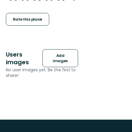
5
stars
Rate this place
Users
Add
images
images
No user images yet. Be the first to
share!