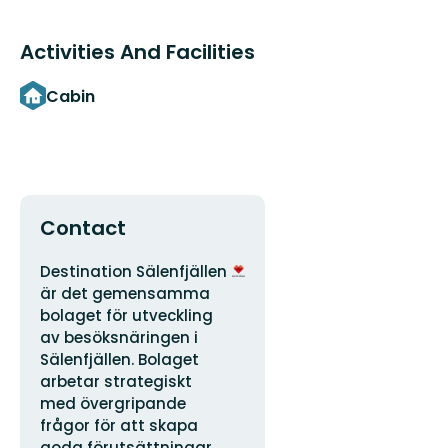
Activities And Facilities
Cabin
Contact
Address
Organization
Destination Sälenfjällen
logotype
är det gemensamma
bolaget för utveckling
av besöksnäringen i
Sälenfjällen. Bolaget
arbetar strategiskt
med övergripande
frågor för att skapa
goda förutsättningar