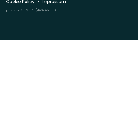
Cookie Policy
Impressum
phx-sto-01 · 26.7.1 (449747a8c)