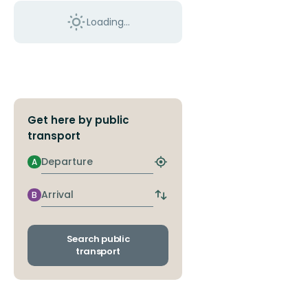
to
Loading...
our
fantastic
mountain
world
filled
...
Get here by public
transport
Departure
A
Find
closest
stop
Arrival
B
Switch
departure
and
arrival
Search public
stops
transport