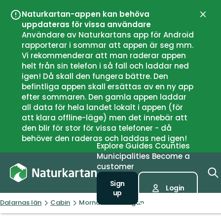
Naturkartan-appen kan behöva
Close
uppdateras för vissa användare
Användare av Naturkartans app för Android
rapporterar i sommar att appen är seg mm.
Vi rekommenderar att man raderar appen
helt från sin telefon i så fall och laddar ned
igen! Då skall den fungera bättre. Den
befintliga appen skall ersättas av en ny app
efter sommaren. Den gamla appen laddar
all data för hela landet lokalt i appen (för
att klara offline-läge) men det innebär att
den blir för stor för vissa telefoner - då
behöver den raderas och laddas ned igen!
Explore
Guides
Counties
Municipalities
Become a
customer
Sign
Login
up
Dalarnas län
Cabin
Mornässäterstugan