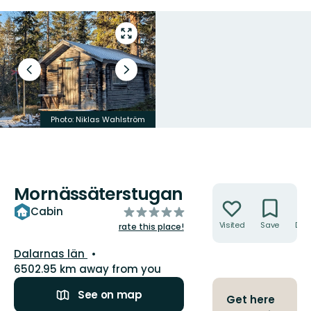
Enter
fullscreen
Previous
Next
slide
slide
Photo: Niklas Wahlström
Photo: Niklas Wahlström
Mornässäterstugan
Actions
of
Cabin
5
Visited
Save
Dire
rate this place!
stars
County:
Dalarnas län
6502.95 km away from you
See on map
Get here