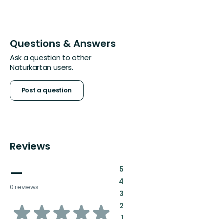
Questions & Answers
Ask a question to other
Naturkartan users.
Post a question
Reviews
—
:
5
:
4
0 reviews
:
3
of
:
2
:
1