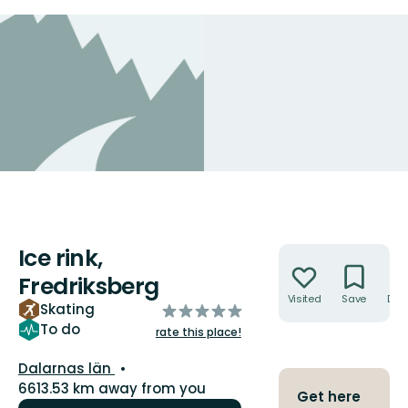
Ice rink,
Actions
Fredriksberg
Visited
Save
Dire
Skating
of
5
To do
rate this place!
stars
County:
Dalarnas län
6613.53 km away from you
Get here