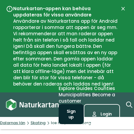
Naturkartan-appen kan behöva
Close
uppdateras för vissa användare
Användare av Naturkartans app för Android
rapporterar i sommar att appen är seg mm.
Vi rekommenderar att man raderar appen
helt från sin telefon i så fall och laddar ned
igen! Då skall den fungera bättre. Den
befintliga appen skall ersättas av en ny app
efter sommaren. Den gamla appen laddar
all data för hela landet lokalt i appen (för
att klara offline-läge) men det innebär att
den blir för stor för vissa telefoner - då
behöver den raderas och laddas ned igen!
Explore
Guides
Counties
Municipalities
Become a
customer
Sign
Login
up
Dalarnas län
Skating
Ice rink, Fredriksberg