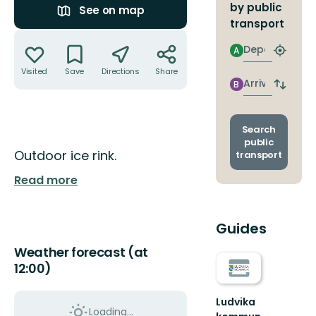
by public
See on map
transport
Actions
Departure
A
Find
closest
Visited
Save
Directions
Share
stop
Arrival
B
Switch
depart
and
arrival
Search
stops
public
Description
Outdoor ice rink.
transport
Read more
Guides
Weather forecast (at
12:00)
Ludvika
Loading...