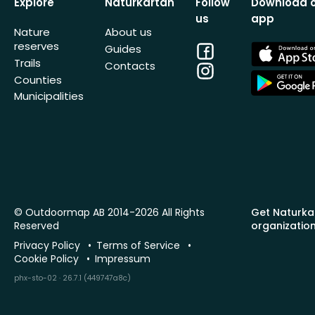
Explore
Naturkartan
Follow
Download 
us
app
Nature
About us
reserves
Facebook
App
Guides
Store
Trails
Contacts
Instagram
App
Counties
Store
Municipalities
© Outdoormap AB 2014-2026 All Rights
Get Naturka
Reserved
organizatio
Privacy Policy
Terms of Service
Cookie Policy
Impressum
phx-sto-02 · 26.7.1 (449747a8c)