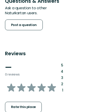
Questions & Answers
Ask a question to other
Naturkartan users.
Post a question
Reviews
—
:
5
:
4
0 reviews
:
3
of
:
2
:
1
5
stars
Rate this place