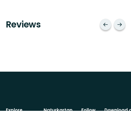
Reviews
Explore
Naturkartan
Follow
Download 
us
app
Nature
About us
reserves
Facebook
App
Guides