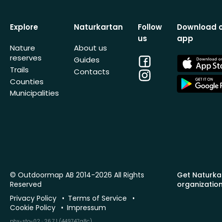
Explore
Naturkartan
Follow
Download 
us
app
Nature
About us
reserves
Facebook
App
Guides
Store
Trails
Contacts
Instagram
App
Counties
Store
Municipalities
© Outdoormap AB 2014-2026 All Rights
Get Naturka
Reserved
organizatio
Privacy Policy
Terms of Service
Cookie Policy
Impressum
phx-sto-02 · 26.7.1 (449747a8c)