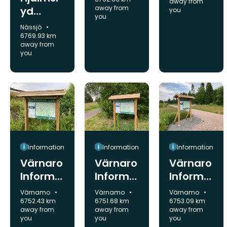
away from
away from
yd
you
you
linden
Municipality:
Nässjö
tree
6769.93 km
away from
you
Information
Information
Information
Värnaro
Värnaro
Värnaro
Informa
Informa
Informa
tion
tion
tion
Municipality:
Municipality:
Municipality:
Värnamo
Värnamo
Värnamo
board,
board,
board,
6752.43 km
6751.68 km
6753.09 km
away from
away from
away from
Hornary
North
Mosslep
you
you
you