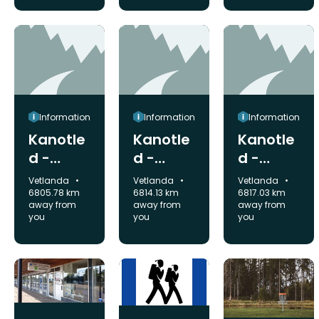
Information
Information
Information
Kanotle
Kanotle
Kanotle
d -
d -
d -
upptag,
rastplat
upptag,
Municipality:
Municipality:
Municipality:
Vetlanda
Vetlanda
Vetlanda
Bruksgå
s,
Kvillsfor
6805.78 km
6814.13 km
6817.03 km
away from
away from
away from
rden
Tälläng
s
you
you
you
badplat
s