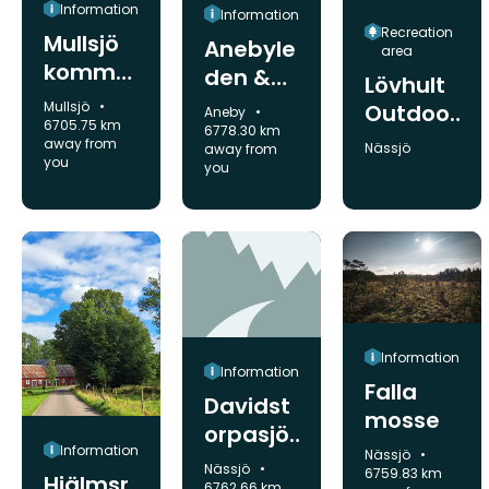
Information
Information
Recreation
Mullsjö
Anebyle
area
kommu
den &
Lövhult
n,
Högland
Municipality:
Mullsjö
Outdoor
Municipality:
Aneby
Infocent
6705.75 km
sleden,
6778.30 km
Recreati
away from
Municipality:
Nässjö
away from
er
anslutni
you
on Area
you
ng V:a
Lägern
Information
Information
Falla
Davidst
mosse
orpasjö
Information
Municipality:
Nässjö
n
Municipality:
Nässjö
6759.83 km
Hjälmsr
6762.66 km