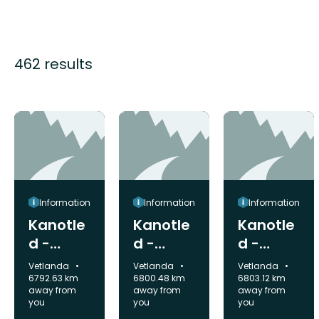
462 results
Information
Information
Information
Kanotle
Kanotle
Kanotle
d -
d -
d -
isättnin
delning,
upptag,
Municipality:
Municipality:
Municipality:
Vetlanda
Vetlanda
Vetlanda
g, Klinte
Holsbyb
Aspö
6792.63 km
6800.48 km
6803.12 km
away from
away from
away from
kraftsta
runn
kraftsta
you
you
you
tion
tion