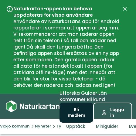
Naturkartan-appen kan behöva
Stän
uppdateras för vissa användare
Användare av Naturkartans app för Android
rapporterar i sommar att appen är seg mm.
Vi rekommenderar att man raderar appen
helt från sin telefon i så fall och laddar ned
igen! Då skall den fungera bättre. Den
befintliga appen skall ersättas av en ny app
efter sommaren. Den gamla appen laddar
all data för hela landet lokalt i appen (för
att klara offline-läge) men det innebär att
den blir för stor för vissa telefoner - då
behöver den raderas och laddas ned igen!
Utforska
Guider
Län
Kommuner
Bli kund
Bli
Logga
medlem
in
Upptäck
Miniguider
Ev
Växjö kommun
Nyheter
Tysta platser – en värdefull nyhet