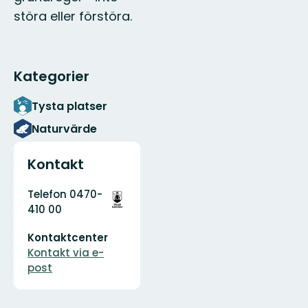
störa eller förstöra.
Kategorier
Tysta platser
Naturvärde
Kontakt
Adress
Organisationens
Telefon 0470-
logotyp
410 00
E-
Kontaktcenter
postadress
Kontakt via e-
post