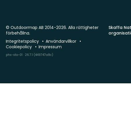
© Outdoormap AB 2014-2026. Alla rättigheter
Skaffa Natu
förbehållna.
organisat
Integritetspolicy
Användarvillkor
Cookiepolicy
Impressum
phx-sto-01 · 26.7.1 (449747a8c)