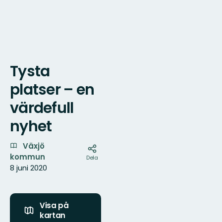
Tysta
Karta
platser – en
värdefull
nyhet
Växjö
kommun
Dela
8 juni 2020
Visa på
kartan