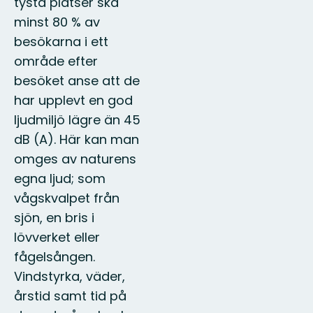
tysta platser ska
minst 80 % av
besökarna i ett
område efter
besöket anse att de
har upplevt en god
ljudmiljö lägre än 45
dB (A). Här kan man
omges av naturens
egna ljud; som
vågskvalpet från
sjön, en bris i
lövverket eller
fågelsången.
Vindstyrka, väder,
årstid samt tid på