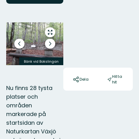
Bilder
Gå
till
helskärmsläge
Föregående
Nästa
bild
bildspel
Bänk vid Bokslingan
Borgmästarudden
Åtgärder
Hitta
Dela
hit
Nu finns 28 tysta
platser och
områden
markerade på
startsidan av
Naturkartan Växjö