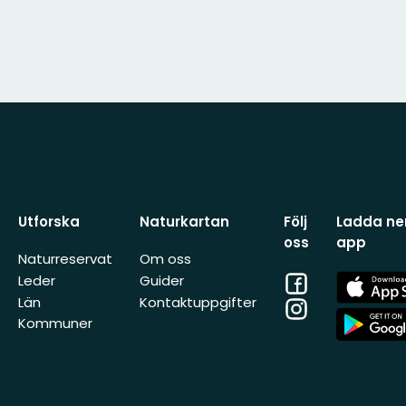
Utforska
Naturkartan
Följ
Ladda ner
oss
app
Naturreservat
Om oss
Facebook
App
Leder
Guider
Store
Län
Kontaktuppgifter
Instagram
App
Kommuner
Store