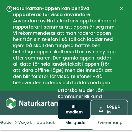
Naturkartan-appen kan behöva
Stän
uppdateras för vissa användare
Användare av Naturkartans app för Android
rapporterar i sommar att appen är seg mm.
Vi rekommenderar att man raderar appen
helt från sin telefon i så fall och laddar ned
igen! Då skall den fungera bättre. Den
befintliga appen skall ersättas av en ny app
efter sommaren. Den gamla appen laddar
all data för hela landet lokalt i appen (för
att klara offline-läge) men det innebär att
den blir för stor för vissa telefoner - då
behöver den raderas och laddas ned igen!
Utforska
Guider
Län
Kommuner
Bli kund
Bli
Logga
medlem
in
Upptäck
Miniguider
Evenemang
Guider
Växjö kommun