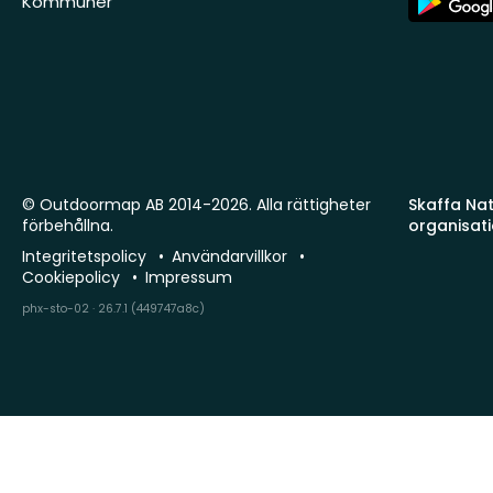
Kommuner
Store
© Outdoormap AB 2014-2026. Alla rättigheter
Skaffa Natu
förbehållna.
organisat
Integritetspolicy
Användarvillkor
Cookiepolicy
Impressum
phx-sto-02 · 26.7.1 (449747a8c)