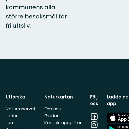
kommunens alla
större besöksmål för
friluftsliv.
Utforska
Naturkartan
Följ
Ladda ner
oss
app
Naturreservat
Om oss
Facebook
App
Leder
Guider
Store
Län
Kontaktuppgifter
Instagram
App