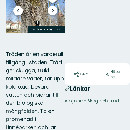
till
helskärmsläge
Föregående
Nästa
bild
bildspel
20 värdefulla träd
#1 Helbladig ask
Träden är en värdefull
tillgång i staden. Träd
Åtgärder
ger skugga, frukt,
Hitta
Dela
hit
mildare väder, tar upp
koldioxid, bevarar
Länkar
vatten och bidrar till
vaxjo.se - Skog och träd
den biologiska
mångfalden. Ta en
promenad i
Linnéparken och lär