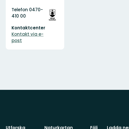
Adress
Organisationens
Telefon 0470-
logotyp
410 00
E-
Kontaktcenter
postadress
Kontakt via e-
post
Utforska
Naturkartan
Följ
Ladda ner