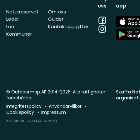
oss
app
Naturreservat
Om oss
Facebook
App
Leder
Guider
Store
Län
Kontaktuppgifter
Instagram
App
Kommuner
Store
© Outdoormap AB 2014-2026. Alla rättigheter
Skaffa Natu
förbehållna.
organisat
Integritetspolicy
Användarvillkor
Cookiepolicy
Impressum
phx-sto-01 · 26.7.1 (449747a8c)