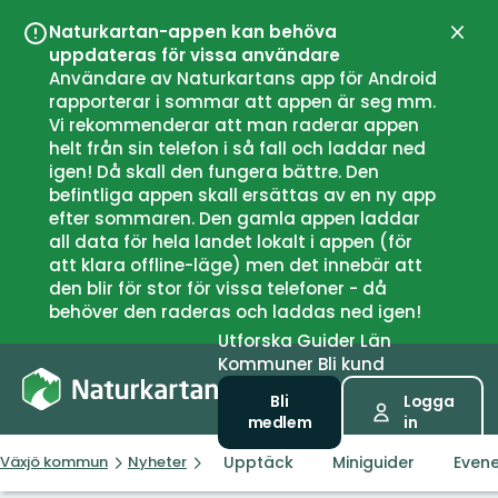
Naturkartan-appen kan behöva
Stän
uppdateras för vissa användare
Användare av Naturkartans app för Android
rapporterar i sommar att appen är seg mm.
Vi rekommenderar att man raderar appen
helt från sin telefon i så fall och laddar ned
igen! Då skall den fungera bättre. Den
befintliga appen skall ersättas av en ny app
efter sommaren. Den gamla appen laddar
all data för hela landet lokalt i appen (för
att klara offline-läge) men det innebär att
den blir för stor för vissa telefoner - då
behöver den raderas och laddas ned igen!
Utforska
Guider
Län
Kommuner
Bli kund
Bli
Logga
medlem
in
Upptäck
Miniguider
Even
Växjö kommun
Nyheter
Trädslingan i Linnéparken