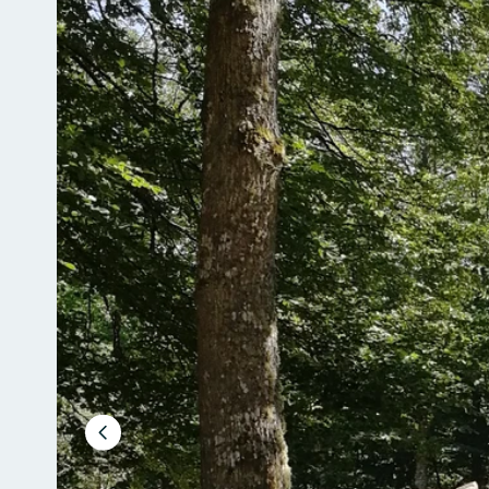
Föregående
bild