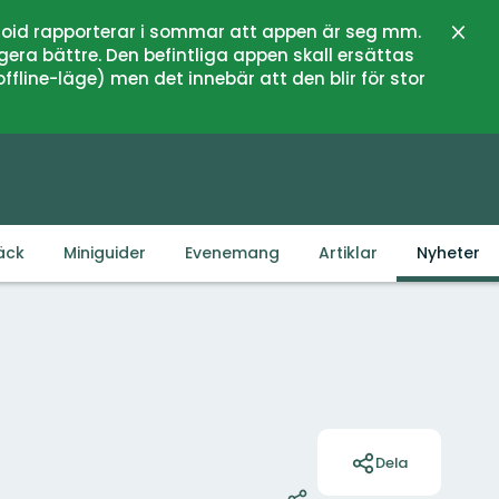
oid rapporterar i sommar att appen är seg mm.
Stän
gera bättre. Den befintliga appen skall ersättas
fline-läge) men det innebär att den blir för stor
äck
Miniguider
Evenemang
Artiklar
Nyheter
Åtgärder
Dela