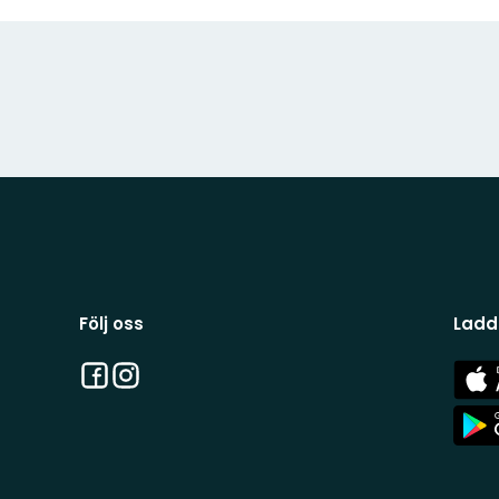
Följ oss
Ladd
Facebook
Instagram
App
Stor
App
Stor