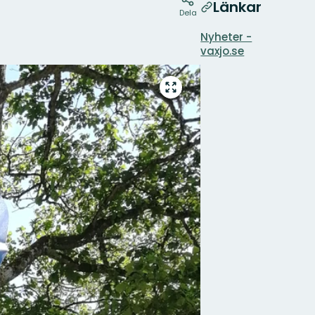
Länkar
Dela
Nyheter -
vaxjo.se
Gå
till
helskärmsläge