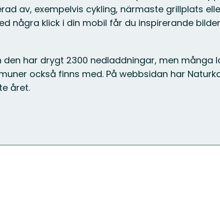
erad av, exempelvis cykling, närmaste grillplats el
d några klick i din mobil får du inspirerande bilder
h den har drygt 2300 nedladdningar, men många l
muner också finns med. På webbsidan har Naturkar
e året.