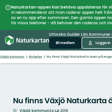
Naturkartan-appen kan behöva uppdateras för v
Vi rekommenderar att man raderar appen helt från si
av en ny app efter sommaren. Den gamla appen laddar
för vissa telefoner - då behöver den raderas och l
Utforska
Guider
Län
Kommuner
Bli medlem
Logga in
Växjö kommun
Nyheter
Nu finns Växjö Naturkarta även på enge
Nu finns Växjö Naturkarta 
Växjö kommun
24 juli 2019