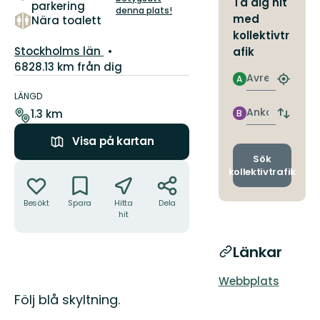
Ta dig hit
parkering
denna plats!
med
Nära toalett
kollektivtr
Län:
Stockholms län
afik
6828.13 km från dig
Avresa
A
Information
Hitta
om
närmas
LÄNGD
hållpla
leden
Ankomst
1.3 km
B
Byt
avgång
Visa på kartan
och
ankomst
Sök
Åtgärder
kollektivtrafik
Besökt
Spara
Hitta
Dela
hit
Länkar
Webbplats
Beskrivning
Följ blå skyltning.