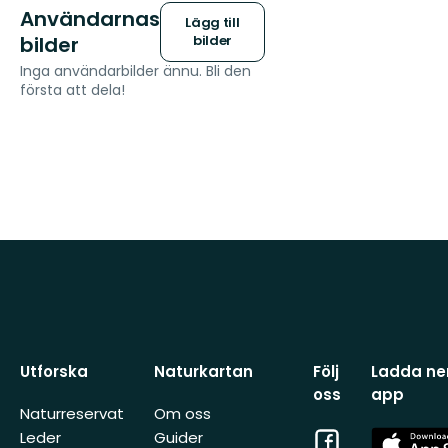
Användarnas
Lägg till
bilder
bilder
Inga användarbilder ännu. Bli den
första att dela!
Utforska
Naturkartan
Följ
Ladda ner
oss
app
Naturreservat
Om oss
Facebook
App
Leder
Guider