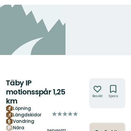
Täby IP
Åtgärder
motionsspår 1,25
Besökt
Spara
Hitt
km
hit
Löpning
av
Längdskidor
5
Vandring
stjärnor
Nära
betygsätt