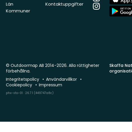
Store
Län
Kontaktuppgifter
Instagram
App
Kommuner
Store
© Outdoormap AB 2014-2026. Alla rättigheter
Skaffa Natu
förbehållna.
organisat
Integritetspolicy
Användarvillkor
Cookiepolicy
Impressum
phx-sto-01 · 26.7.1 (449747a8c)