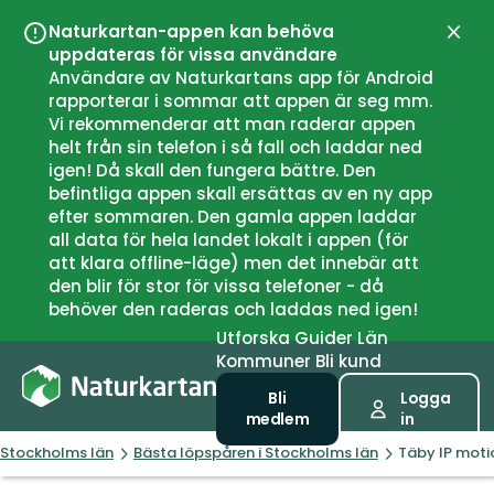
Naturkartan-appen kan behöva
Stän
uppdateras för vissa användare
Användare av Naturkartans app för Android
rapporterar i sommar att appen är seg mm.
Vi rekommenderar att man raderar appen
helt från sin telefon i så fall och laddar ned
igen! Då skall den fungera bättre. Den
befintliga appen skall ersättas av en ny app
efter sommaren. Den gamla appen laddar
all data för hela landet lokalt i appen (för
att klara offline-läge) men det innebär att
den blir för stor för vissa telefoner - då
behöver den raderas och laddas ned igen!
Utforska
Guider
Län
Kommuner
Bli kund
Bli
Logga
medlem
in
Stockholms län
Bästa löpspåren i Stockholms län
Täby IP moti