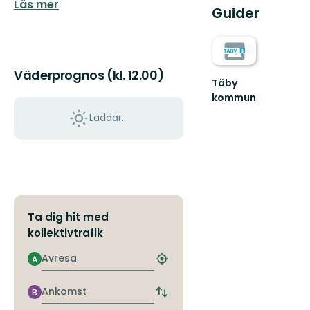
Läs mer
Guider
Väderprognos (kl. 12.00)
Täby
kommun
Välkommen
Laddar...
till
Täbys
fantastiska
natur
och
grön...
Ta dig hit med
kollektivtrafik
Avresa
A
Hitta
närmaste
hållplats
Ankomst
B
Byt
avgångs-