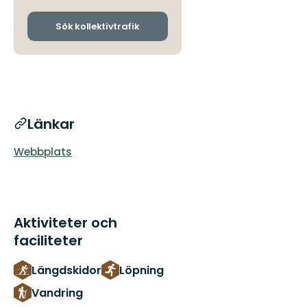
och
ankomsthållplatser
Sök kollektivtrafik
Länkar
Webbplats
Aktiviteter och
faciliteter
Längdskidor
Löpning
Vandring