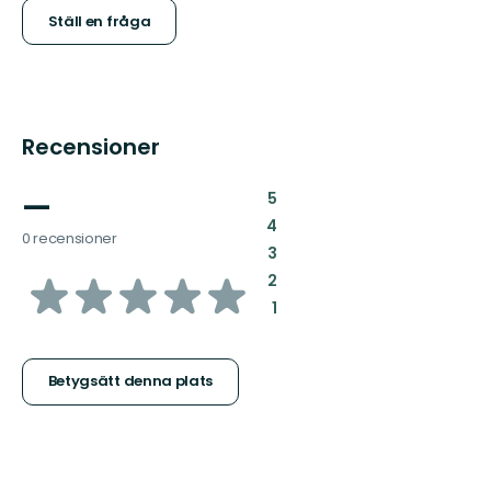
Ställ en fråga
Recensioner
—
:
5
:
4
0 recensioner
:
3
av
:
2
:
1
5
stjärnor
Betygsätt denna plats