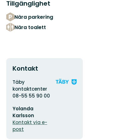
Tillgänglighet
Nära parkering
Nära toalett
Kontakt
Adress
Organisationens
Täby
logotyp
kontaktcenter
08-55 55 90 00
E-
Yolanda
postadress
Karlsson
Kontakt via e-
post