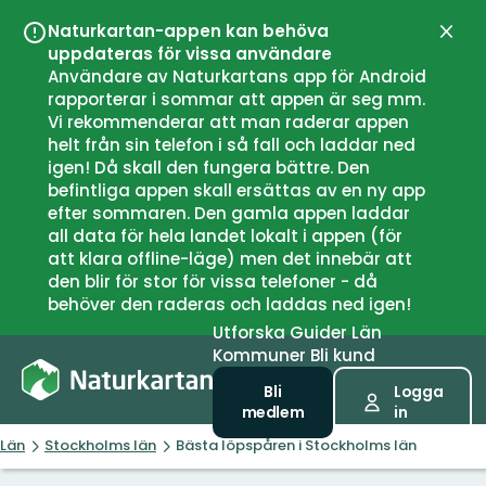
Naturkartan-appen kan behöva
Stän
uppdateras för vissa användare
Användare av Naturkartans app för Android
rapporterar i sommar att appen är seg mm.
Vi rekommenderar att man raderar appen
helt från sin telefon i så fall och laddar ned
igen! Då skall den fungera bättre. Den
befintliga appen skall ersättas av en ny app
efter sommaren. Den gamla appen laddar
all data för hela landet lokalt i appen (för
att klara offline-läge) men det innebär att
den blir för stor för vissa telefoner - då
behöver den raderas och laddas ned igen!
Utforska
Guider
Län
Kommuner
Bli kund
Bli
Logga
medlem
in
Län
Stockholms län
Bästa löpspåren i Stockholms län