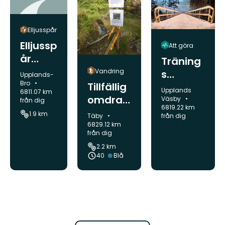
Elljusspår
Elljussp
Att göra
år
Träning
Tibble
Vandring
s
Kommun:
Upplands-
höjden
Bro
Tillfällig
trappa
Kommun:
Upplands
6811.07 km
omdrag
Väsby
från dig
6819.22 km
ning del
1.9 km
Kommun:
från dig
Täby
av
6829.12 km
från dig
etapp 2
2.2 km
Roslagsl
Svårighetsgrad:
40
Blå
eden