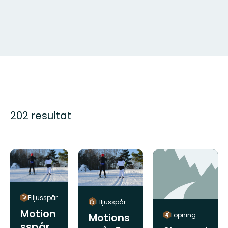
202 resultat
Elljusspår
Elljusspår
Motion
Motions
Löpning
sspår