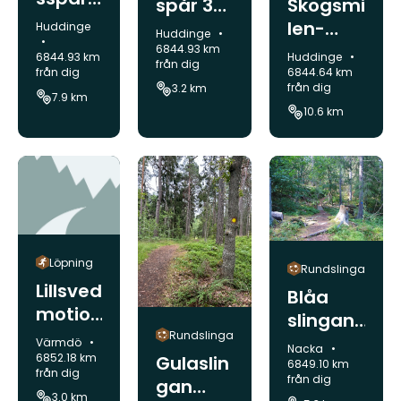
spår 3
Skogsmi
6 km -
km -
len-
Kommun:
Huddinge
Kommun:
Huddinge
Ågest
Ågesta
Ågesta
6844.93 km
Kommun:
Huddinge
6844.93 km
a
från dig
6844.64 km
från dig
från dig
3.2 km
7.9 km
10.6 km
Löpning
Rundslinga
Lillsved
Blåa
motion
slingan
sspår,
Rundslinga
Skogsö
Kommun:
Värmdö
Kommun:
Nacka
3 km
6852.18 km
Gulaslin
6849.10 km
från dig
från dig
gan
3.0 km