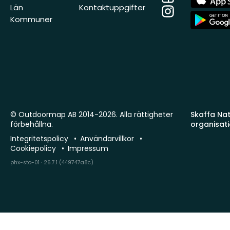
Store
Län
Kontaktuppgifter
Instagram
App
Kommuner
Store
© Outdoormap AB 2014-2026. Alla rättigheter
Skaffa Natu
förbehållna.
organisat
Integritetspolicy
Användarvillkor
Cookiepolicy
Impressum
phx-sto-01 · 26.7.1 (449747a8c)