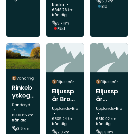
5.3 km
Skogsö/
Kommun:
Nacka
Svårighetsgrad:
Blå
Forestlo
6848.76 km
från dig
op
3.7 km
Skogsö
Svårighetsgrad:
Röd
Vandring
Elljusspår
Elljusspår
Rinkeb
Elljussp
Elljussp
yskoge
år Bro
år
n -
Kommun:
Danderyd
centru
Lillsjön
Kommun:
Kommun:
Upplands-Bro
Upplands-Bro
Altorp
m
Örnässj
6830.65 km
6805.24 km
6810.02 km
från dig
ön
från dig
från dig
3.9 km
2.0 km
3.3 km