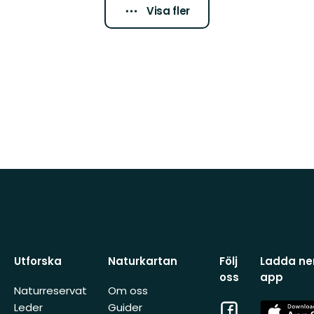
Visa fler
Utforska
Naturkartan
Följ
Ladda ner
oss
app
Naturreservat
Om oss
Facebook
App
Leder
Guider