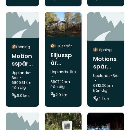
Elljusspår
Löpning
Löpning
Elljussp
Motion
Motions
år
sspår
spår
Lejondal
Lillsjön
Kommun:
Upplands-Bro
Kommun:
Gröna
Upplands-
Kommun:
Upplands-Bro
Örnäss
Bro
Dalen
6807.12 km
6809.31 km
jön
6812.06 km
från dig
från dig
från dig
2.9 km
5.0 km
4.1 km