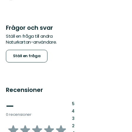
Frågor och svar
Ställ en fråga till andra
Naturkartan-användare.
Ställ en fråga
Recensioner
—
:
5
:
4
0 recensioner
:
3
av
:
2