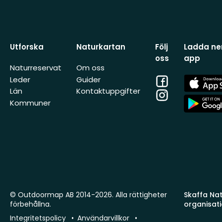
Utforska
Naturkartan
Följ
Ladda ner
oss
app
Naturreservat
Om oss
Facebook
App
Leder
Guider
Store
Län
Kontaktuppgifter
Instagram
App
Kommuner
Store
© Outdoormap AB 2014-2026. Alla rättigheter
Skaffa Natu
förbehållna.
organisat
Integritetspolicy
Användarvillkor