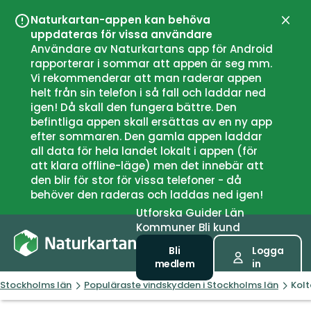
Naturkartan-appen kan behöva
Stän
uppdateras för vissa användare
Användare av Naturkartans app för Android
rapporterar i sommar att appen är seg mm.
Vi rekommenderar att man raderar appen
helt från sin telefon i så fall och laddar ned
igen! Då skall den fungera bättre. Den
befintliga appen skall ersättas av en ny app
efter sommaren. Den gamla appen laddar
all data för hela landet lokalt i appen (för
att klara offline-läge) men det innebär att
den blir för stor för vissa telefoner - då
behöver den raderas och laddas ned igen!
Utforska
Guider
Län
Kommuner
Bli kund
Bli
Logga
medlem
in
Stockholms län
Populäraste vindskydden i Stockholms län
Kolt