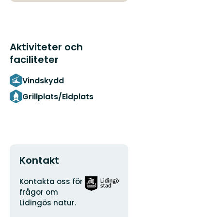
Aktiviteter och
faciliteter
Vindskydd
Grillplats/Eldplats
Kontakt
Adress
Organisationens
Kontakta oss för
logotyp
frågor om
Lidingös natur.
E-