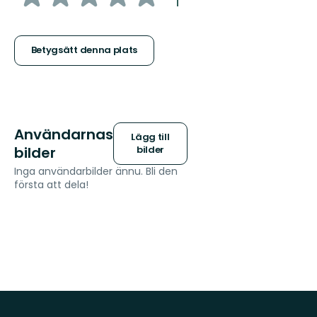
:
1
5
stjärnor
Betygsätt denna plats
Användarnas
Lägg till
bilder
bilder
Inga användarbilder ännu. Bli den
första att dela!