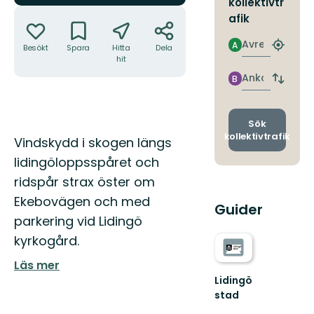
kollektivtr
Åtgärder
afik
Avresa
A
Besökt
Spara
Hitta
Dela
Hitta
hit
närmas
hållpla
Ankomst
B
Byt
avgång
och
ankomst
Sök
kollektivtrafik
Beskrivning
Vindskydd i skogen längs
lidingöloppsspåret och
ridspår strax öster om
Ekebovägen och med
Guider
parkering vid Lidingö
kyrkogård.
Läs mer
Lidingö
stad
Välkommen