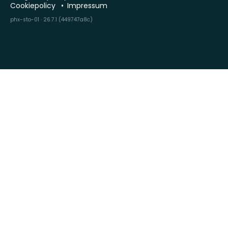
Cookiepolicy
Impressum
phx-sto-01 · 26.7.1 (449747a8c)