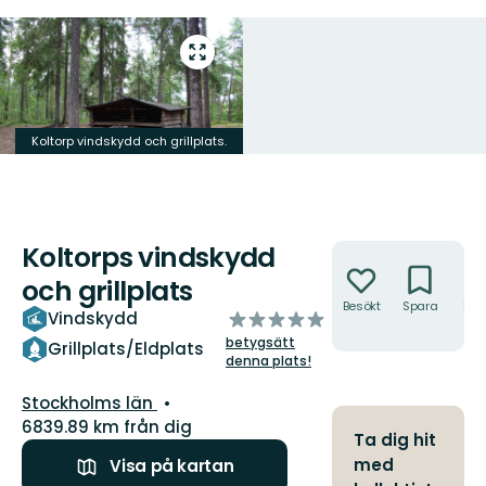
Gå
till
helskärmsläge
Koltorp vindskydd och grillplats.
Koltorps vindskydd
Åtgärder
och grillplats
Besökt
Spara
Hitt
av
Vindskydd
hit
5
betygsätt
Grillplats/Eldplats
stjärnor
denna plats!
Län:
Stockholms län
6839.89 km från dig
Ta dig hit
med
Visa på kartan