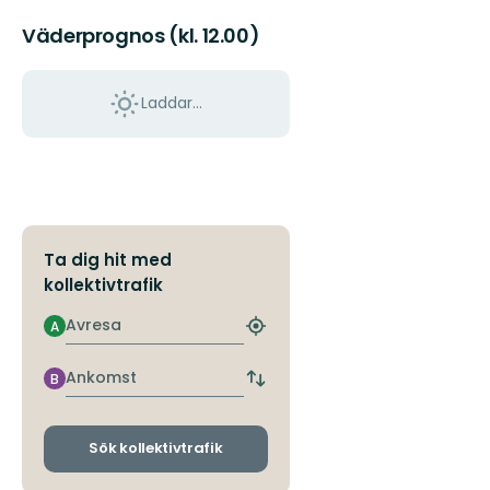
till
Lidingös
Väderprognos (kl. 12.00)
natur!
Alldeles
intill
Laddar...
...
Ta dig hit med
kollektivtrafik
Avresa
A
Hitta
närmaste
hållplats
Ankomst
B
Byt
avgångs-
och
ankomsthållplatser
Sök kollektivtrafik