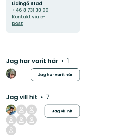
Lidingö Stad
postadress
+46 8 731 30 00
Kontakt via e-
post
Jag har varit här
1
Jag har varit här
Jag vill hit
7
Jag vill hit