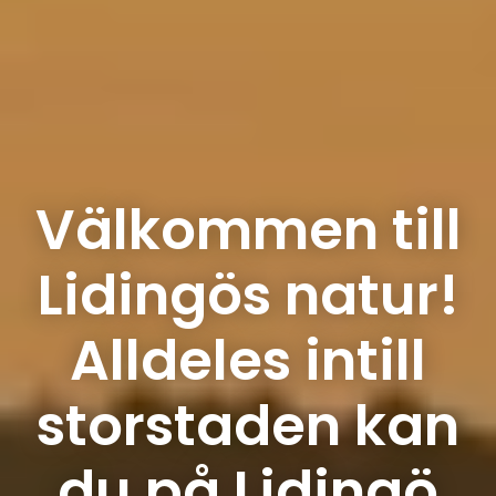
Välkommen till
Lidingös natur!
Alldeles intill
storstaden kan
du på Lidingö