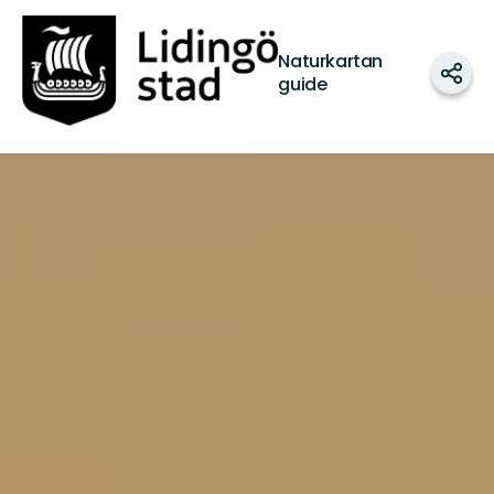
Lidingö
stad
Naturkartan
Dela
guide