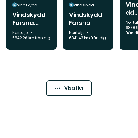
Vin
Vindskydd
Vindskydd
dd
Vindskydd
Vindskydd
Rå
Färsna
Färsna
Komm
Norrtä
6838.
skogslekpla
Kommun:
Kommun:
Norrtälje
Norrtälje
från d
ts
6842.26 km från dig
6841.43 km från dig
Visa fler