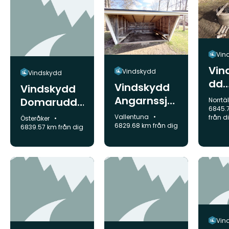
Vin
Vin
Vindskydd
Vindskydd
dd
Vindskydd
Vindskydd
Kva
Angarnssjö
Domarudde
Komm
Norrtä
ård
6845.
ängen
n
Kommun:
Vallentuna
från d
Kommun:
Österåker
6829.68 km från dig
6839.57 km från dig
Vin