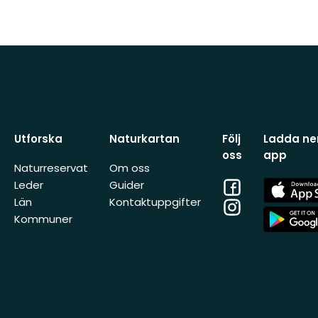
Utforska
Naturkartan
Följ
Ladda ner
oss
app
Naturreservat
Om oss
Facebook
App
Leder
Guider
Store
Län
Kontaktuppgifter
Instagram
App
Kommuner
Store