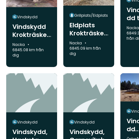
Vin
Vin
Grillplats/Eldplats
dd 
Vindskydd
Eldplats
hör
Vindskydd
Komm
Nack
Krokträsken
en
Krokträsken
6849.
från d
Skarpnäs
Skarpnäs
Kommun:
Nacka
Kommun:
Nacka
6845.09 km från
6845.08 km från
dig
dig
Vin
Vin
Vindskydd
Vindskydd
dd
Vindskydd,
Vindskydd,
Do
Komm
Österå