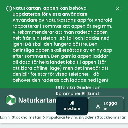
Naturkartan-appen kan behöva
Stän
uppdateras för vissa användare
Användare av Naturkartans app för Android
rapporterar i sommar att appen är seg mm.
Vi rekommenderar att man raderar appen
helt från sin telefon i så fall och laddar ned
igen! Då skall den fungera bättre. Den
befintliga appen skall ersättas av en ny app
efter sommaren. Den gamla appen laddar
all data för hela landet lokalt i appen (för
att klara offline-läge) men det innebär att
den blir för stor för vissa telefoner - då
behöver den raderas och laddas ned igen!
Utforska
Guider
Län
Kommuner
Bli kund
Bli
Logga
medlem
in
Län
Stockholms län
Populäraste vindskydden i Stockholms län