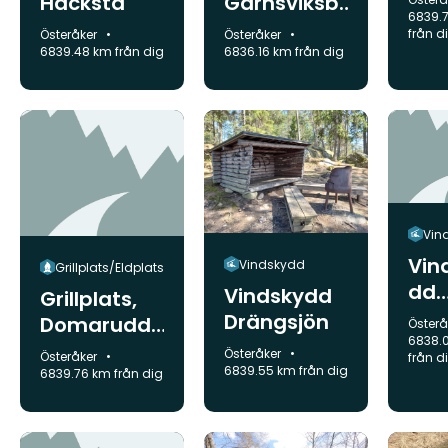
Hacksta
Garnsviksb
udd
6839.
adet
från d
Kommun:
Kommun:
Österåker
Österåker
ba
6839.48 km från dig
6836.16 km från dig
Vin
Vin
Vindskydd
Grillplats/Eldplats
dd
Vindskydd
Grillplats,
Do
Drängsjön
Domarudde
Komm
Österå
ud
6838.
ns badplats
Kommun:
Österåker
Kommun:
Österåker
från d
mot
6839.55 km från dig
6839.76 km från dig
ssp
10k