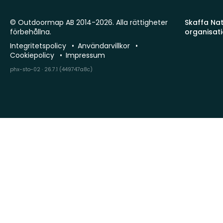
© Outdoormap AB 2014-2026. Alla rättigheter
Skaffa Natu
förbehållna.
organisat
Integritetspolicy
Användarvillkor
Cookiepolicy
Impressum
phx-sto-02 · 26.7.1 (449747a8c)