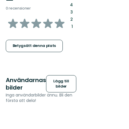
—
:
4
0 recensioner
:
3
av
:
2
:
1
5
stjärnor
Betygsätt denna plats
Användarnas
Lägg till
bilder
bilder
Inga användarbilder ännu. Bli den
första att dela!