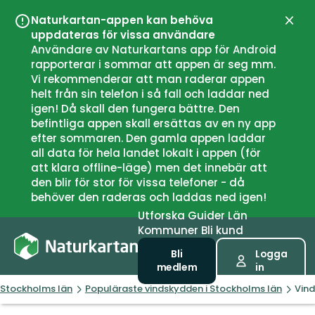
Naturkartan-appen kan behöva
Stän
uppdateras för vissa användare
Användare av Naturkartans app för Android
rapporterar i sommar att appen är seg mm.
Vi rekommenderar att man raderar appen
helt från sin telefon i så fall och laddar ned
igen! Då skall den fungera bättre. Den
befintliga appen skall ersättas av en ny app
efter sommaren. Den gamla appen laddar
all data för hela landet lokalt i appen (för
att klara offline-läge) men det innebär att
den blir för stor för vissa telefoner - då
behöver den raderas och laddas ned igen!
Utforska
Guider
Län
Kommuner
Bli kund
Bli
Logga
medlem
in
Stockholms län
Populäraste vindskydden i Stockholms län
Vind