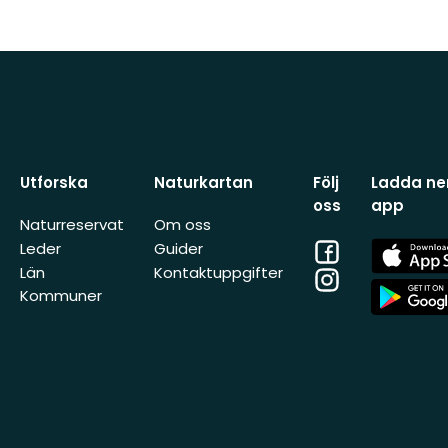
Utforska
Naturkartan
Följ
Ladda ner
oss
app
Naturreservat
Om oss
Facebook
App
Leder
Guider
Store
Län
Kontaktuppgifter
Instagram
App
Kommuner
Store