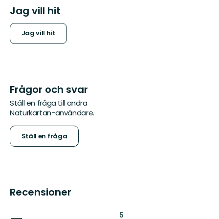
Jag vill hit
Jag vill hit
Frågor och svar
Ställ en fråga till andra
Naturkartan-användare.
Ställ en fråga
Recensioner
:
5