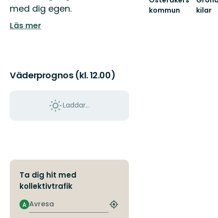
Grön
med dig egen.
kommun
kilar
Österåkers
Guide
Läs mer
fantastiska
till
natur,
nature
kulturlandskap
i
oc...
Stock
gröna
Väderprognos (kl. 12.00)
kilar:
An...
Laddar...
Ta dig hit med
kollektivtrafik
Avresa
A
Hitta
närmaste