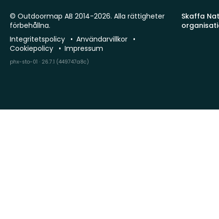
© Outdoormap AB 2014-2026. Alla rättigheter
Skaffa Natu
förbehållna.
organisat
Integritetspolicy
Användarvillkor
Cookiepolicy
Impressum
phx-sto-01 · 26.7.1 (449747a8c)