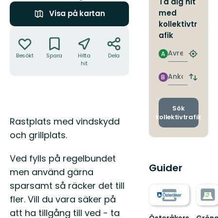
Ta dig hit
med
Visa på kartan
kollektivtr
Åtgärder
afik
Avresa
A
Besökt
Spara
Hitta
Dela
Hitta
hit
närmas
hållpla
Ankomst
B
Byt
avgång
och
ankomst
Sök
kollektivtrafik
Beskrivning
Rastplats med vindskydd
och grillplats.
Ved fylls på regelbundet
Guider
men använd gärna
sparsamt så räcker det till
fler. Vill du vara säker på
att ha tillgång till ved - ta
Österåkers