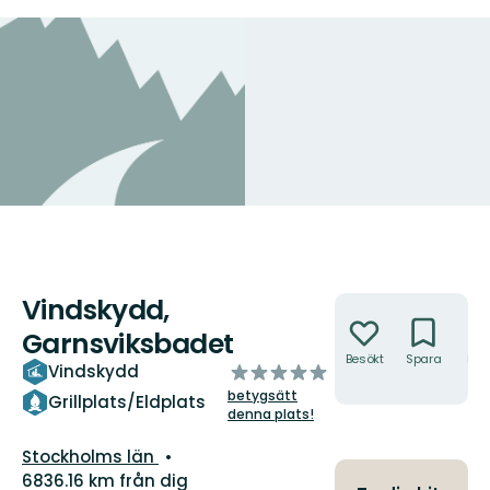
Vindskydd,
Åtgärder
Garnsviksbadet
Besökt
Spara
Hitt
av
Vindskydd
hit
5
betygsätt
Grillplats/Eldplats
stjärnor
denna plats!
Län:
Stockholms län
6836.16 km från dig