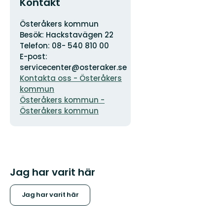
Kontakt
Adress
Organisationens
Österåkers kommun
logotyp
Besök: Hackstavägen 22
Telefon: 08- 540 810 00
E-post:
servicecenter@osteraker.se
Kontakta oss - Österåkers
kommun
Österåkers kommun -
Österåkers kommun
Jag har varit här
Jag har varit här