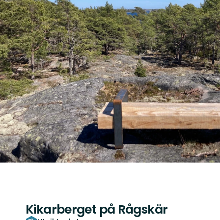
Kikarberget på Rågskär