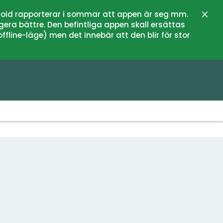
oid rapporterar i sommar att appen är seg mm.
Stän
gera bättre. Den befintliga appen skall ersättas
fline-läge) men det innebär att den blir för stor