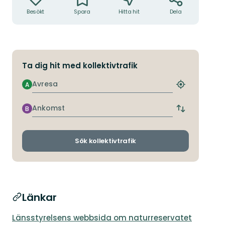
Besökt
Spara
Hitta hit
Dela
Ta dig hit med kollektivtrafik
Avresa
A
Hitta
närmaste
hållplats
Ankomst
B
Byt
avgångs-
och
ankomsthållp
Sök kollektivtrafik
Länkar
Länsstyrelsens webbsida om naturreservatet