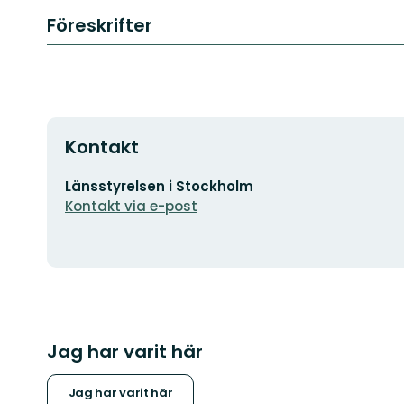
Föreskrifter
Kontakt
E-
Länsstyrelsen i Stockholm
postadress
Kontakt via e-post
Jag har varit här
Jag har varit här