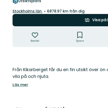
Utsiktsplats
Län:
Stockholms län
6878.97 km från dig
Visa på
Åtgärder
Besökt
Spara
Beskrivning
Från Kikarberget får du en fin utsikt över ön
vila på och njuta.
Läs mer