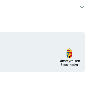
Organisationens
logotyp