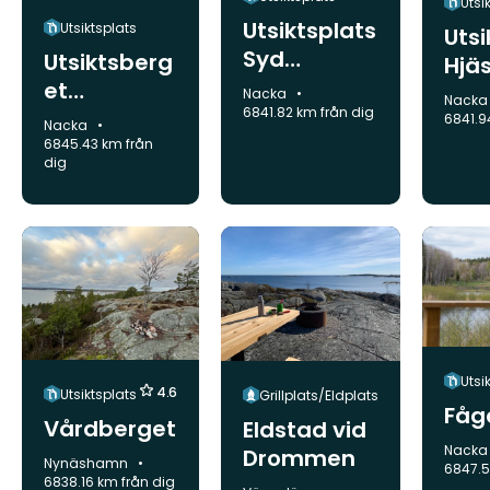
Utsi
Utsiktsplats
Utsiktsplats
Utsi
Syd
Utsiktsberg
Hjä
Ryssbergen
et
Rys
Kommun:
Nacka
Kommu
Nack
6841.82 km från dig
Skarpnäs
6841.9
Kommun:
Nacka
6845.43 km från
dig
Utsi
4.6
Utsiktsplats
Grillplats/Eldplats
Fåg
Vårdberget
Eldstad vid
Kommu
Nack
Drommen
Kommun:
Nynäshamn
6847.5
6838.16 km från dig