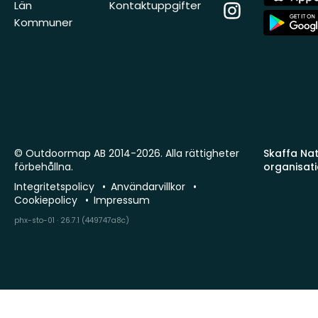
Store
Län
Kontaktuppgifter
Instagram
App
Kommuner
Store
© Outdoormap AB 2014-2026. Alla rättigheter
Skaffa Natu
förbehållna.
organisat
Integritetspolicy
Användarvillkor
Cookiepolicy
Impressum
phx-sto-01 · 26.7.1 (449747a8c)