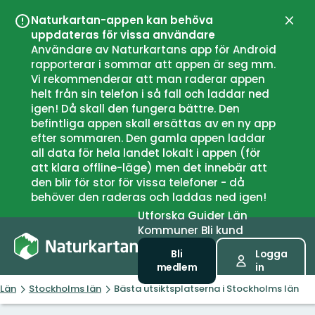
Naturkartan-appen kan behöva
Stän
uppdateras för vissa användare
Användare av Naturkartans app för Android
rapporterar i sommar att appen är seg mm.
Vi rekommenderar att man raderar appen
helt från sin telefon i så fall och laddar ned
igen! Då skall den fungera bättre. Den
befintliga appen skall ersättas av en ny app
efter sommaren. Den gamla appen laddar
all data för hela landet lokalt i appen (för
att klara offline-läge) men det innebär att
den blir för stor för vissa telefoner - då
behöver den raderas och laddas ned igen!
Utforska
Guider
Län
Kommuner
Bli kund
Bli
Logga
medlem
in
Län
Stockholms län
Bästa utsiktsplatserna i Stockholms län