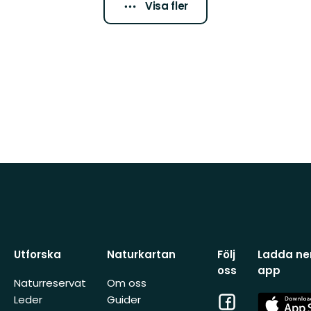
Visa fler
Utforska
Naturkartan
Följ
Ladda ner
oss
app
Naturreservat
Om oss
Facebook
App
Leder
Guider