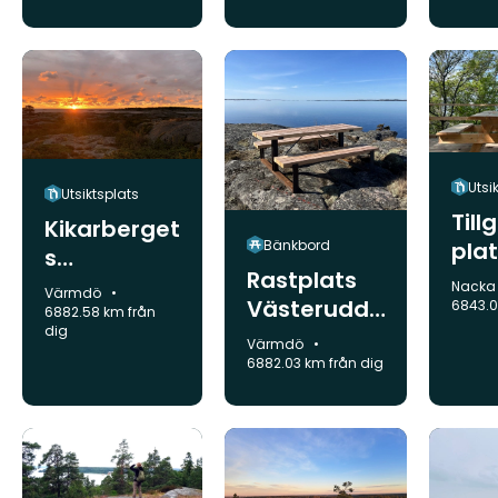
Utsi
Utsiktsplats
Till
Kikarberget
Bänkbord
pla
s
Rastplats
Lilla
utsiktsplats
Kommu
Nack
Kommun:
Värmdö
Västerudde
Nyc
6843.0
på Bullerö
6882.58 km från
dig
n
Kommun:
Värmdö
6882.03 km från dig