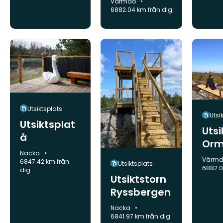
Kommun:
Värmdö
6882.04 km från dig
Utsiktsplats
Utsi
Utsiktsplat
Utsi
å
Orm
Kommun:
Nacka
n
Kommu
Värm
6847.42 km från
Utsiktsplats
6882.0
dig
Utsiktstorn
Ryssbergen
Kommun:
Nacka
6841.97 km från dig