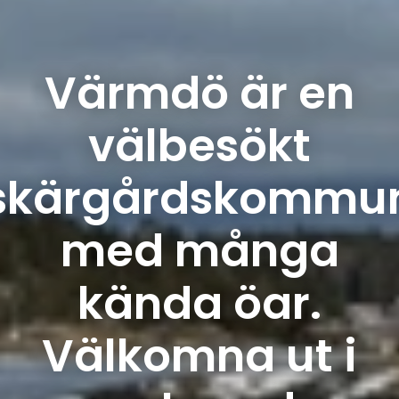
Värmdö är en
välbesökt
skärgårdskommu
med många
kända öar.
Välkomna ut i