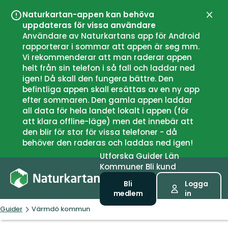
Naturkartan-appen kan behöva
Stän
uppdateras för vissa användare
Användare av Naturkartans app för Android
rapporterar i sommar att appen är seg mm.
Vi rekommenderar att man raderar appen
helt från sin telefon i så fall och laddar ned
igen! Då skall den fungera bättre. Den
befintliga appen skall ersättas av en ny app
efter sommaren. Den gamla appen laddar
all data för hela landet lokalt i appen (för
att klara offline-läge) men det innebär att
den blir för stor för vissa telefoner - då
behöver den raderas och laddas ned igen!
Utforska
Guider
Län
Kommuner
Bli kund
Bli
Logga
medlem
in
Guider
Värmdö kommun