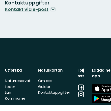
Kontaktuppgifter
Kontakt via e-post
Utforska
Naturkartan
Följ
Ladda ner
oss
app
Naturreservat
Om oss
Facebook
App
Leder
Guider
Store
Län
Kontaktuppgifter
Instagram
App
Kommuner
Store