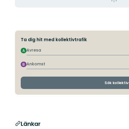
Ta dig hit med kollektivtrafik
Avresa
A
Ankomst
B
Sök kollektiv
Länkar