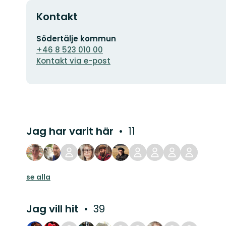
Kontakt
E-
Södertälje kommun
postadress
+46 8 523 010 00
Kontakt via e-post
Jag har varit här
11
se alla
Jag vill hit
39