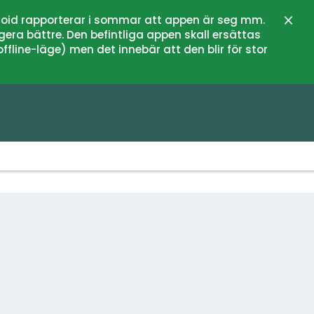
oid rapporterar i sommar att appen är seg mm.
Stän
gera bättre. Den befintliga appen skall ersättas
fline-läge) men det innebär att den blir för stor