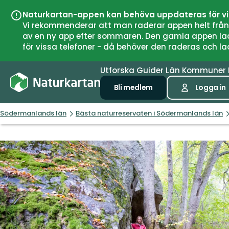
Naturkartan-appen kan behöva uppdateras för v
Vi rekommenderar att man raderar appen helt från si
av en ny app efter sommaren. Den gamla appen laddar
för vissa telefoner - då behöver den raderas och l
Utforska
Guider
Län
Kommuner
Bli medlem
Logga in
Södermanlands län
Bästa naturreservaten i Södermanlands län