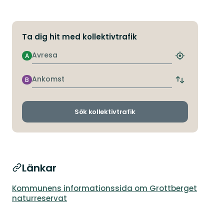
Ta dig hit med kollektivtrafik
Avresa
A
Hitta
närmaste
hållplats
Ankomst
B
Byt
avgångs-
och
ankomsthållp
Sök kollektivtrafik
Länkar
Kommunens informationssida om Grottberget
naturreservat