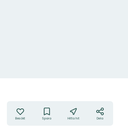
Hisnande utsikt över Långsjön.
Åtgärder
Besökt
Spara
Hitta hit
Dela