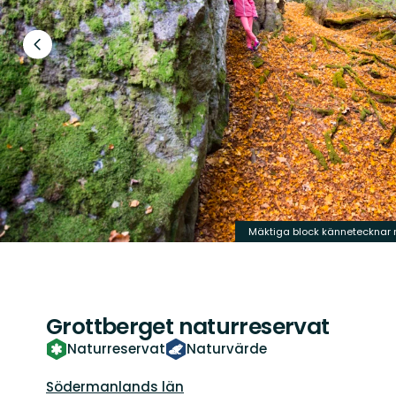
Föregående
bild
Mäktiga block kännetecknar n
Grottberget naturreservat
Naturreservat
Naturvärde
Län:
Södermanlands län