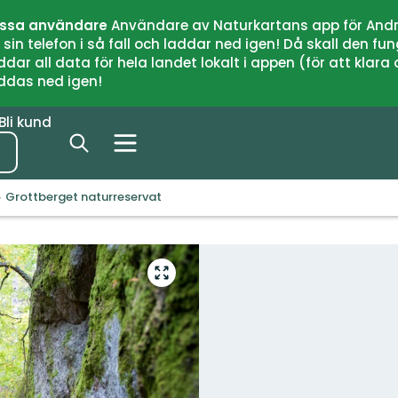
issa användare
Användare av Naturkartans app för Andr
n telefon i så fall och laddar ned igen! Då skall den fun
 all data för hela landet lokalt i appen (för att klara of
addas ned igen!
Bli kund
Grottberget naturreservat
Gå
till
helskärmsläge