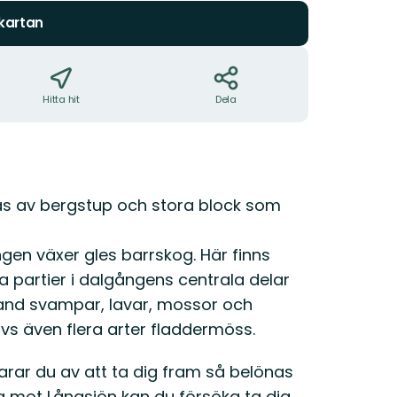
stjärnor
 kartan
Hitta hit
Dela
s av bergstup och stora block som
gen växer gles barrskog. Här finns
sa partier i dalgångens centrala delar
 bland svampar, lavar, mossor och
vs även flera arter fladdermöss.
rar du av att ta dig fram så belönas
a mot Långsjön kan du försöka ta dig