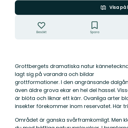
Visa på
Åtgärder
Besökt
Spara
Beskrivning
Grottbergets dramatiska natur känneteckna
lagt sig på varandra och bildar
grottformationer. I den angränsande dalgån
även äldre grova ekar en hel del hassel. Vis
är blöta och liknar ett kärr. Ovanliga arter
insekter förekommer inom reservatet. Här tri
Området är ganska svårframkomligt. Men kla
du med häftiga naturupplevelser. I brantern