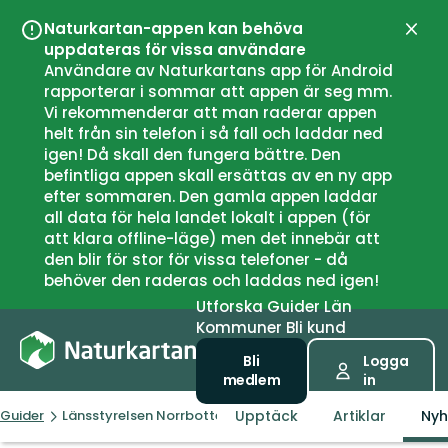
Naturkartan-appen kan behöva
Stän
uppdateras för vissa användare
Användare av Naturkartans app för Android
rapporterar i sommar att appen är seg mm.
Vi rekommenderar att man raderar appen
helt från sin telefon i så fall och laddar ned
igen! Då skall den fungera bättre. Den
befintliga appen skall ersättas av en ny app
efter sommaren. Den gamla appen laddar
all data för hela landet lokalt i appen (för
att klara offline-läge) men det innebär att
den blir för stor för vissa telefoner - då
behöver den raderas och laddas ned igen!
Utforska
Guider
Län
Kommuner
Bli kund
Bli
Logga
medlem
in
Upptäck
Artiklar
Nyh
Guider
Länsstyrelsen Norrbottens län