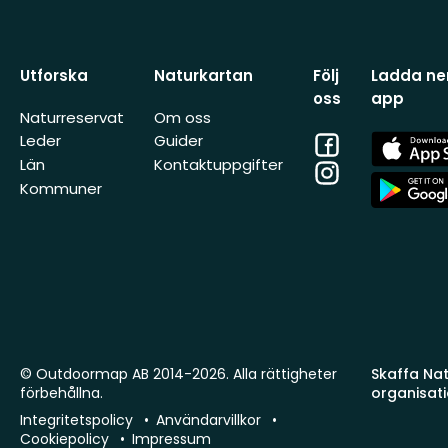
Utforska
Naturkartan
Följ
Ladda ner
oss
app
Naturreservat
Om oss
Facebook
App
Leder
Guider
Store
Län
Kontaktuppgifter
Instagram
App
Kommuner
Store
© Outdoormap AB 2014-2026. Alla rättigheter
Skaffa Natu
förbehållna.
organisat
Integritetspolicy
Användarvillkor
Cookiepolicy
Impressum