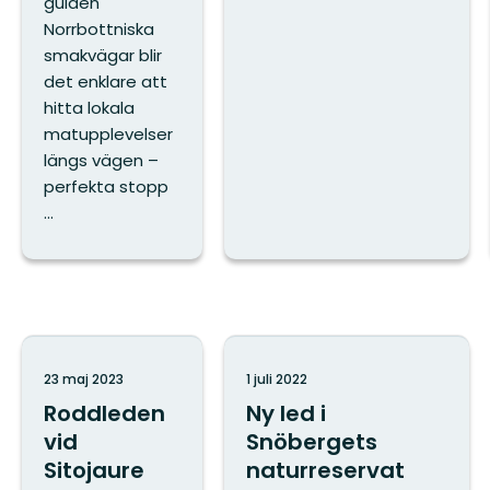
guiden
Norrbottniska
smakvägar blir
det enklare att
hitta lokala
matupplevelser
längs vägen –
perfekta stopp
...
23 maj 2023
1 juli 2022
Roddleden
Ny led i
vid
Snöbergets
Sitojaure
naturreservat