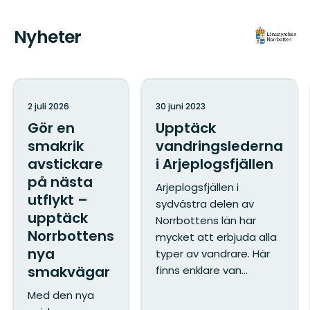
Nyheter
2 juli 2026
30 juni 2023
Gör en
Upptäck
smakrik
vandringslederna
avstickare
i Arjeplogsfjällen
på nästa
Arjeplogsfjällen i
utflykt –
sydvästra delen av
upptäck
Norrbottens län har
Norrbottens
mycket att erbjuda alla
nya
typer av vandrare. Här
smakvägar
finns enklare van...
Med den nya