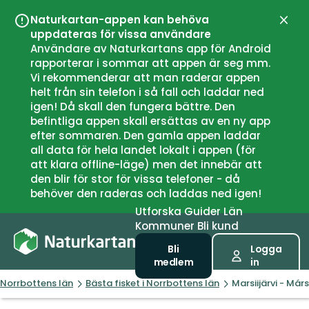
Naturkartan-appen kan behöva
Stän
uppdateras för vissa användare
Användare av Naturkartans app för Android
rapporterar i sommar att appen är seg mm.
Vi rekommenderar att man raderar appen
helt från sin telefon i så fall och laddar ned
igen! Då skall den fungera bättre. Den
befintliga appen skall ersättas av en ny app
efter sommaren. Den gamla appen laddar
all data för hela landet lokalt i appen (för
att klara offline-läge) men det innebär att
den blir för stor för vissa telefoner - då
behöver den raderas och laddas ned igen!
Utforska
Guider
Län
Kommuner
Bli kund
Bli
Logga
medlem
in
Norrbottens län
Bästa fisket i Norrbottens län
Marsiijärvi - Márs