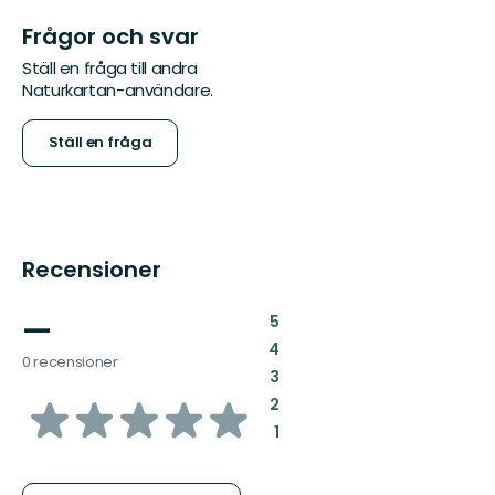
Frågor och svar
Ställ en fråga till andra
Naturkartan-användare.
Ställ en fråga
Recensioner
—
:
5
:
4
0 recensioner
:
3
av
:
2
:
1
5