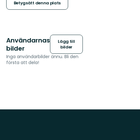
stjärnor
Betygsätt denna plats
Användarnas
Lägg till
bilder
bilder
Inga användarbilder ännu. Bli den
första att dela!