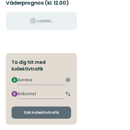
Väderprognos (kl. 12.00)
Laddar...
Ta dig hit med
kollektivtrafik
Avresa
A
Hitta
närmaste
hållplats
Ankomst
B
Byt
avgångs-
och
ankomsthållplatser
Sök kollektivtrafik