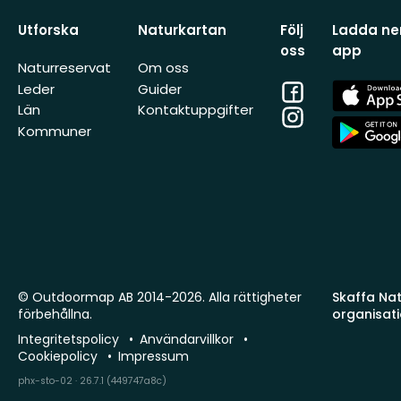
Utforska
Naturkartan
Följ
Ladda ner
oss
app
Naturreservat
Om oss
Facebook
App
Leder
Guider
Store
Län
Kontaktuppgifter
Instagram
App
Kommuner
Store
© Outdoormap AB 2014-2026. Alla rättigheter
Skaffa Natu
förbehållna.
organisat
Integritetspolicy
Användarvillkor
Cookiepolicy
Impressum
phx-sto-02 · 26.7.1 (449747a8c)