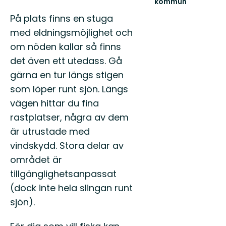
kommun
Välkommen
På plats finns en stuga
till
Gällivares
med eldningsmöjlighet och
fantastiska
om nöden kallar så finns
natur!
det även ett utedass. Gå
gärna en tur längs stigen
som löper runt sjön. Längs
vägen hittar du fina
rastplatser, några av dem
är utrustade med
vindskydd. Stora delar av
området är
tillgänglighetsanpassat
(dock inte hela slingan runt
sjön).