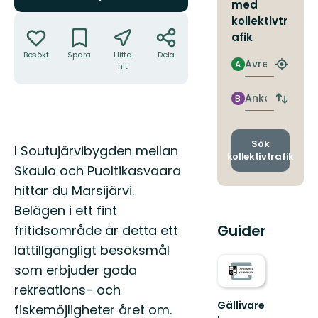
med
Åtgärder
kollektivtr
afik
Besökt
Spara
Hitta
Dela
Avresa
A
hit
Hitta
närmas
hållpla
Ankomst
B
Byt
avgång
och
ankomst
Sök
Beskrivning
I Soutujärvibygden mellan
kollektivtrafik
Skaulo och Puoltikasvaara
hittar du Marsijärvi.
Belägen i ett fint
Guider
fritidsområde är detta ett
lättillgängligt besöksmål
som erbjuder goda
rekreations- och
Gällivare
fiskemöjligheter året om.