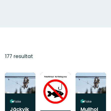
177 resultat
Fiske
Fiske
Jäckvik
Mullhol