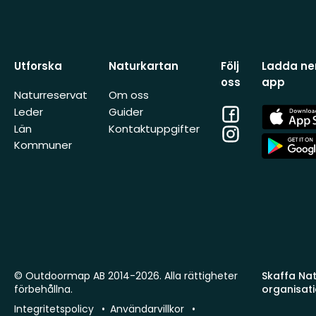
Utforska
Naturkartan
Följ
Ladda ner
oss
app
Naturreservat
Om oss
Facebook
App
Leder
Guider
Store
Län
Kontaktuppgifter
Instagram
App
Kommuner
Store
© Outdoormap AB 2014-2026. Alla rättigheter
Skaffa Natu
förbehållna.
organisat
Integritetspolicy
Användarvillkor