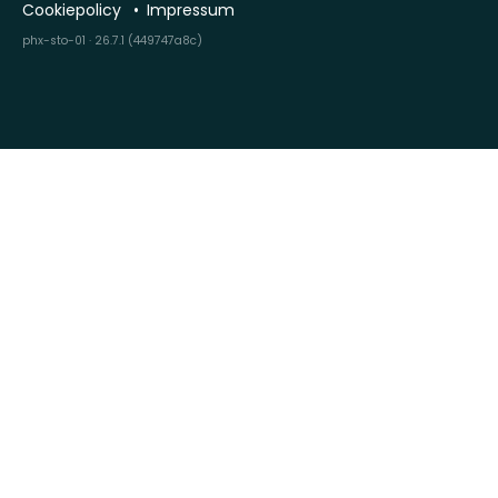
Cookiepolicy
Impressum
phx-sto-01 · 26.7.1 (449747a8c)