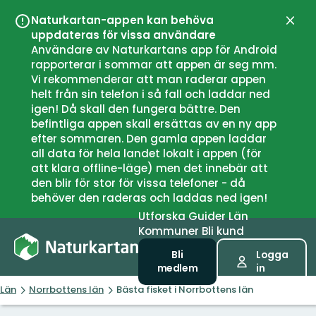
Naturkartan-appen kan behöva
Stän
uppdateras för vissa användare
Användare av Naturkartans app för Android
rapporterar i sommar att appen är seg mm.
Vi rekommenderar att man raderar appen
helt från sin telefon i så fall och laddar ned
igen! Då skall den fungera bättre. Den
befintliga appen skall ersättas av en ny app
efter sommaren. Den gamla appen laddar
all data för hela landet lokalt i appen (för
att klara offline-läge) men det innebär att
den blir för stor för vissa telefoner - då
behöver den raderas och laddas ned igen!
Utforska
Guider
Län
Kommuner
Bli kund
Bli
Logga
medlem
in
Län
Norrbottens län
Bästa fisket i Norrbottens län