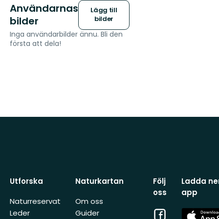
Användarnas
Lägg till
bilder
bilder
Inga användarbilder ännu. Bli den
första att dela!
Utforska
Naturkartan
Följ
Ladda ner
oss
app
Naturreservat
Om oss
Facebook
App
Leder
Guider