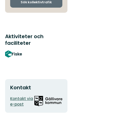
ankomsthållplatser
Sök kollektivtrafik
Aktiviteter och
faciliteter
Fiske
Kontakt
E-
Organisationens
Kontakt via
postadress
logotyp
e-post