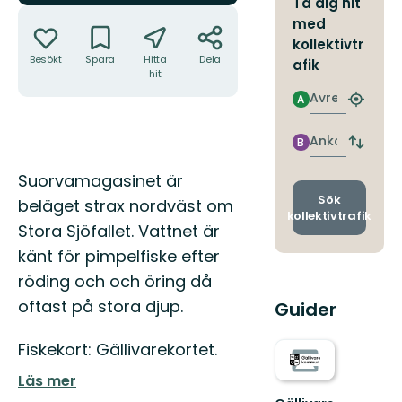
Ta dig hit
Åtgärder
med
kollektivtr
Besökt
Spara
Hitta
Dela
afik
hit
Avresa
A
Hitta
närmas
hållpla
Ankomst
B
Byt
avgång
Beskrivning
Suorvamagasinet är
och
ankomst
Sök
beläget strax nordväst om
kollektivtrafik
Stora Sjöfallet. Vattnet är
känt för pimpelfiske efter
röding och och öring då
oftast på stora djup.
Guider
Fiskekort: Gällivarekortet.
Läs mer