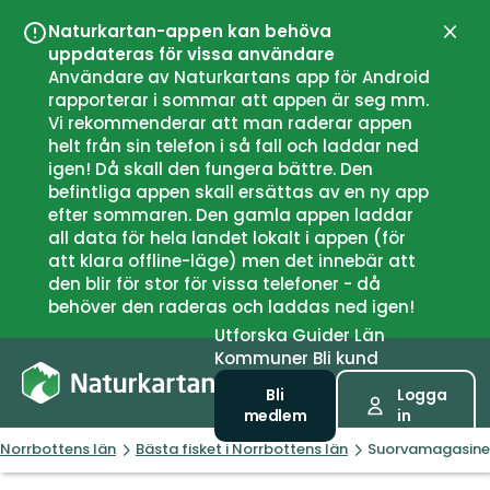
Naturkartan-appen kan behöva
Stän
uppdateras för vissa användare
Användare av Naturkartans app för Android
rapporterar i sommar att appen är seg mm.
Vi rekommenderar att man raderar appen
helt från sin telefon i så fall och laddar ned
igen! Då skall den fungera bättre. Den
befintliga appen skall ersättas av en ny app
efter sommaren. Den gamla appen laddar
all data för hela landet lokalt i appen (för
att klara offline-läge) men det innebär att
den blir för stor för vissa telefoner - då
behöver den raderas och laddas ned igen!
Utforska
Guider
Län
Kommuner
Bli kund
Bli
Logga
medlem
in
Norrbottens län
Bästa fisket i Norrbottens län
Suorvamagasine