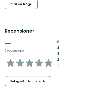
Ställ en fråga
Recensioner
—
:
5
:
4
0 recensioner
:
3
av
:
2
:
1
5
stjärnor
Betygsätt denna plats