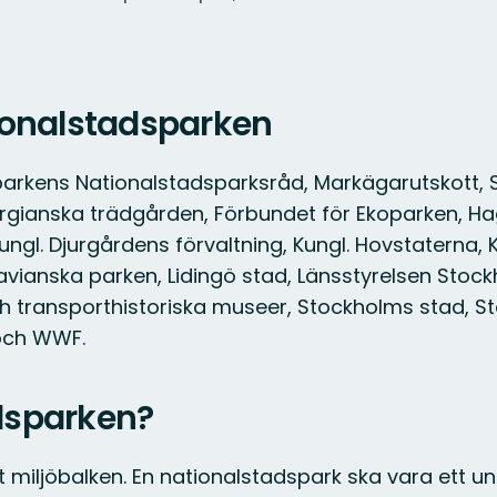
ionalstadsparken
parkens Nationalstadsparksråd, Markägarutskott, 
gianska trädgården, Förbundet för Ekoparken, H
ngl. Djurgårdens förvaltning, Kungl. Hovstaterna, K
anska parken, Lidingö stad, Länsstyrelsen Stockh
ch transporthistoriska museer, Stockholms stad, 
 och WWF.
dsparken?
miljöbalken. En nationalstadspark ska vara ett unik