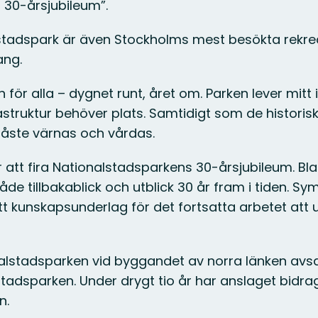
 30-årsjubileum”.
lstadspark är även Stockholms mest besökta rekr
ang.
 för alla – dygnet runt, året om. Parken lever mitt
struktur behöver plats. Samtidigt som de historis
måste värnas och vårdas.
 att fira Nationalstadsparkens 30-årsjubileum. Bl
tillbakablick och utblick 30 år fram i tiden. Sy
tt kunskapsunderlag för det fortsatta arbetet att 
alstadsparken vid byggandet av norra länken avsat
adsparken. Under drygt tio år har anslaget bidragit
n.