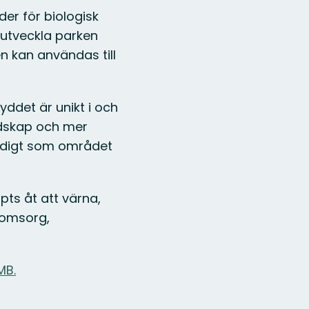
der för biologisk
h utveckla parken
n kan användas till
ddet är unikt i och
ndskap och mer
tidigt som området
ts åt att värna,
 omsorg,
MB.