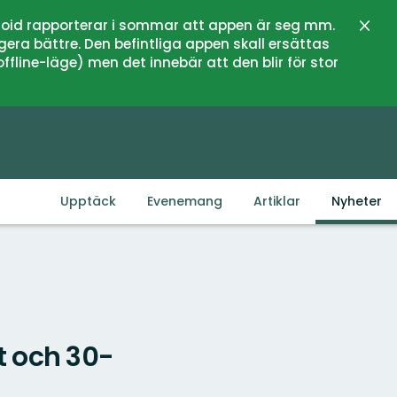
oid rapporterar i sommar att appen är seg mm.
Stän
gera bättre. Den befintliga appen skall ersättas
fline-läge) men det innebär att den blir för stor
Upptäck
Evenemang
Artiklar
Nyheter
t och 30-
Karta