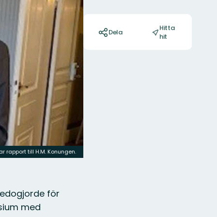
Åtgärder
Hitta
Dela
hit
r rapport till H.M. Konungen.
edogjorde för
osium med