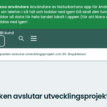
issa användare
Användare av Naturkartans app för Andr
n telefon i så fall och laddar ned igen! Då skall den fun
 all data för hela landet lokalt i appen (för att klara of
addas ned igen!
Bli kund
parken avslutar utvecklingsprojekt och 30-årsjubileum
en avslutar utvecklingsprojek