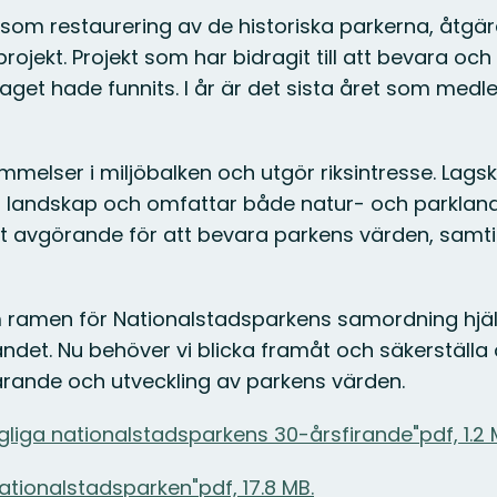
kt som restaurering av de historiska parkerna, åtgär
rojekt. Projekt som har bidragit till att bevara oc
et hade funnits. I år är det sista året som medle
lser i miljöbalken och utgör riksintresse. Lagsky
iskt landskap och omfattar både natur- och parkla
it avgörande för att bevara parkens värden, sam
m ramen för Nationalstadsparkens samordning hjälp
andet. Nu behöver vi blicka framåt och säkerställa
arande och utveckling av parkens värden.
ga nationalstadsparkens 30-årsfirande"pdf, 1.2 
ationalstadsparken"pdf, 17.8 MB.