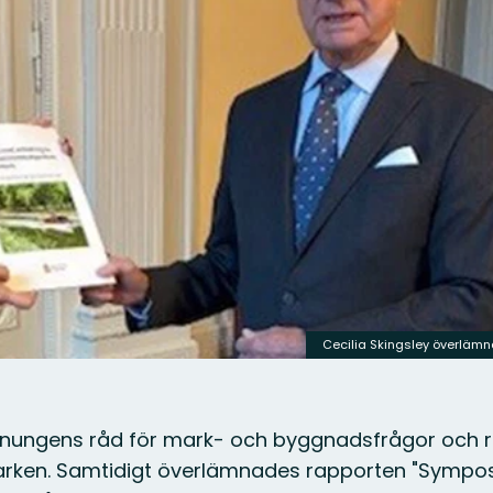
Cecilia Skingsley överlämna
Konungens råd för mark- och byggnadsfrågor och r
sparken. Samtidigt överlämnades rapporten "Symp