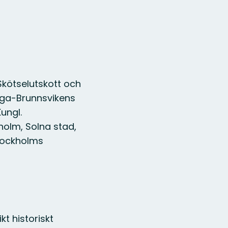
Skötselutskott och
aga-Brunnsvikens
ungl.
olm, Solna stad,
Stockholms
t historiskt