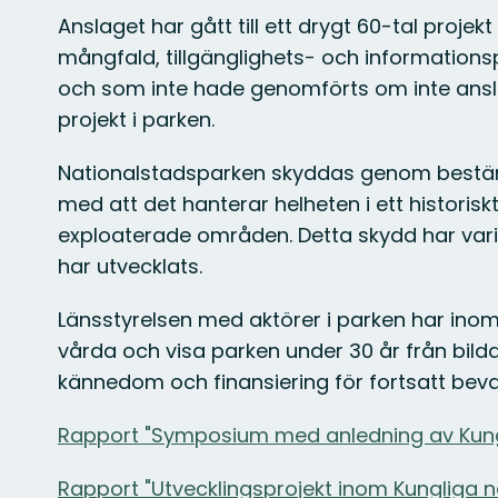
Anslaget har gått till ett drygt 60-tal proje
mångfald, tillgänglighets- och informationsp
och som inte hade genomförts om inte anslag
projekt i parken.
Nationalstadsparken skyddas genom bestämme
med att det hanterar helheten i ett histor
exploaterade områden. Detta skydd har var
har utvecklats.
Länsstyrelsen med aktörer i parken har ino
vårda och visa parken under 30 år från bild
kännedom och finansiering för fortsatt bev
Rapport "Symposium med anledning av Kungli
Rapport "Utvecklingsprojekt inom Kungliga n