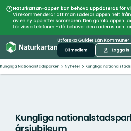
Naturkartan-appen kan behöva uppdateras för v
Vi rekommenderar att man raderar appen helt från si
av en ny app efter sommaren. Den gamla appen laddar
för vissa telefoner - då behöver den raderas och l
Utforska
Guider
Län
Kommuner
Bli medlem
Logga in
Kungliga Nationalstadsparken
Nyheter
Kungliga nationalstads
Kungliga nationalstadspark
årsjubileum