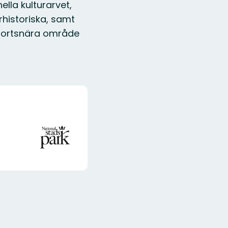
ella kulturarvet,
rhistoriska, samt
ätortsnära område
Organisationens
logotyp