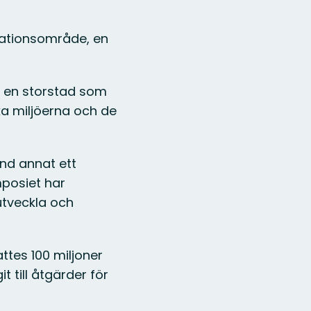
eationsområde, en
 i en storstad som
ka miljöerna och de
and annat ett
mposiet har
utveckla och
tes 100 miljoner
 till åtgärder för