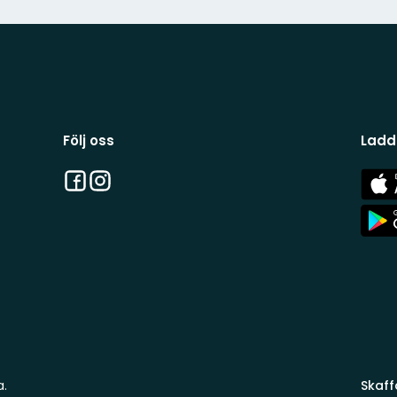
Följ oss
Ladd
Facebook
Instagram
App
Stor
App
Stor
a.
Skaff