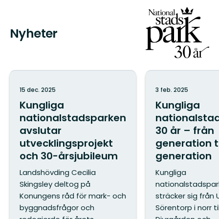
Nyheter
15 dec. 2025
3 feb. 2025
Kungliga
Kungliga
nationalstadsparken
nationalsta
avslutar
30 år – från
utvecklingsprojekt
generation ti
och 30-årsjubileum
generation
Landshövding Cecilia
Kungliga
Skingsley deltog på
nationalstadspa
Konungens råd för mark- och
sträcker sig från 
byggnadsfrågor och
Sörentorp i norr til