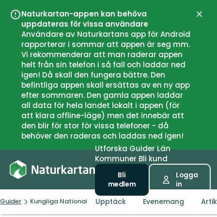
Naturkartan-appen kan behöva
Stän
uppdateras för vissa användare
Användare av Naturkartans app för Android
rapporterar i sommar att appen är seg mm.
Vi rekommenderar att man raderar appen
helt från sin telefon i så fall och laddar ned
igen! Då skall den fungera bättre. Den
befintliga appen skall ersättas av en ny app
efter sommaren. Den gamla appen laddar
all data för hela landet lokalt i appen (för
att klara offline-läge) men det innebär att
den blir för stor för vissa telefoner - då
behöver den raderas och laddas ned igen!
Utforska
Guider
Län
Kommuner
Bli kund
Bli
Logga
medlem
in
Upptäck
Evenemang
Artik
Guider
Kungliga Nationalstadsparken