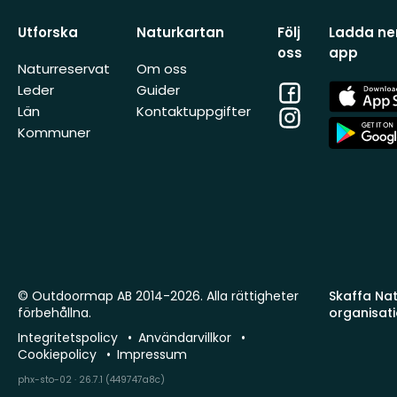
Utforska
Naturkartan
Följ
Ladda ner
oss
app
Naturreservat
Om oss
Facebook
App
Leder
Guider
Store
Län
Kontaktuppgifter
Instagram
App
Kommuner
Store
© Outdoormap AB 2014-2026. Alla rättigheter
Skaffa Natu
förbehållna.
organisat
Integritetspolicy
Användarvillkor
Cookiepolicy
Impressum
phx-sto-02 · 26.7.1 (449747a8c)