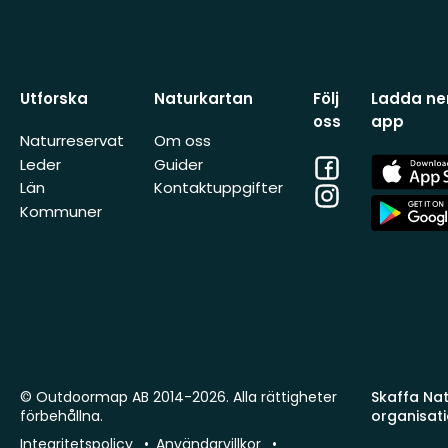
Utforska
Naturkartan
Följ
Ladda ner
oss
app
Naturreservat
Om oss
Facebook
App
Leder
Guider
Store
Län
Kontaktuppgifter
Instagram
App
Kommuner
Store
© Outdoormap AB 2014-2026. Alla rättigheter
Skaffa Natu
förbehållna.
organisat
Integritetspolicy
Användarvillkor