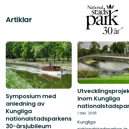
Artiklar
Utvecklingsproje
Symposium med
inom Kungliga
anledning av
nationalstadspa
Kungliga
1 dec. 2025
nationalstadsparkens
Kungliga
30-årsjubileum
nationalstadsparken är