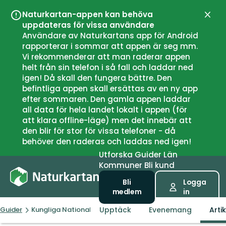
Naturkartan-appen kan behöva
Stän
uppdateras för vissa användare
Användare av Naturkartans app för Android
rapporterar i sommar att appen är seg mm.
Vi rekommenderar att man raderar appen
helt från sin telefon i så fall och laddar ned
igen! Då skall den fungera bättre. Den
befintliga appen skall ersättas av en ny app
efter sommaren. Den gamla appen laddar
all data för hela landet lokalt i appen (för
att klara offline-läge) men det innebär att
den blir för stor för vissa telefoner - då
behöver den raderas och laddas ned igen!
Utforska
Guider
Län
Kommuner
Bli kund
Bli
Logga
medlem
in
Upptäck
Evenemang
Artik
Guider
Kungliga Nationalstadsparken