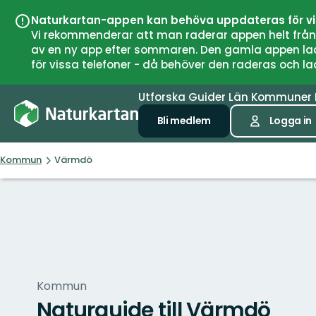
Naturkartan-appen kan behöva uppdateras för v
Vi rekommenderar att man raderar appen helt från si
av en ny app efter sommaren. Den gamla appen laddar
för vissa telefoner - då behöver den raderas och l
Utforska
Guider
Län
Kommuner
Bli medlem
Logga in
Kommun
Värmdö
Kommun
Naturguide till Värmdö