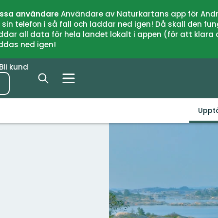
issa användare
Användare av Naturkartans app för Andr
n telefon i så fall och laddar ned igen! Då skall den fun
 all data för hela landet lokalt i appen (för att klara of
addas ned igen!
Bli kund
Uppt