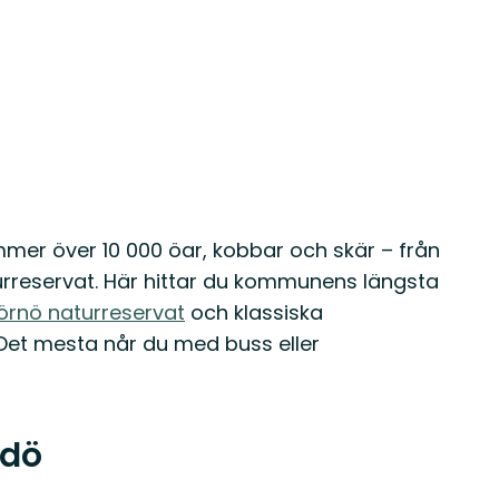
r över 10 000 öar, kobbar och skär – från
turreservat. Här hittar du kommunens längsta
örnö naturreservat
och klassiska
 Det mesta når du med buss eller
mdö