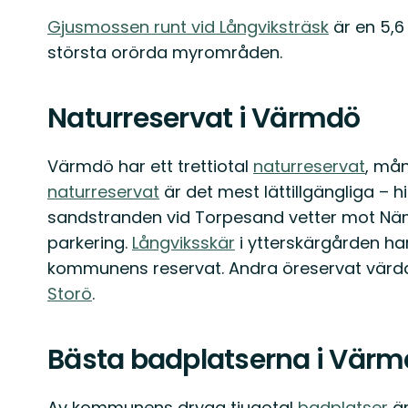
Gjusmossen runt vid Långviksträsk
är en 5,6
största orörda myrområden.
Naturreservat i Värmdö
Värmdö har ett trettiotal
naturreservat
, må
naturreservat
är det mest lättillgängliga – 
sandstranden vid Torpesand vetter mot Nämd
parkering.
Långviksskär
i ytterskärgården ha
kommunens reservat. Andra öreservat värd
Storö
.
Bästa badplatserna i Vär
Av kommunens dryga tjugotal
badplatser
ä