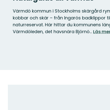
Värmdö kommun i Stockholms skärgård rymm
kobbar och skär – från Ingarös badklippor ti
naturreservat. Här hittar du kommunens län
Värmdöleden, det havsnära Björnö…
Läs me
Karta