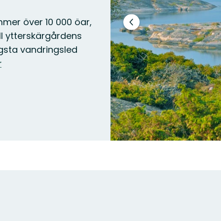
er över 10 000 öar,
Föregående
ll ytterskärgårdens
bild
gsta vandringsled
r