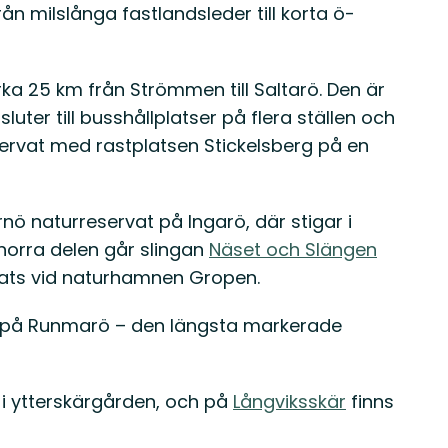
från milslånga fastlandsleder till korta ö-
ka 25 km från Strömmen till Saltarö. Den är
uter till busshållplatser på flera ställen och
rvat med rastplatsen Stickelsberg på en
nö naturreservat på Ingarö, där stigar i
 norra delen går slingan
Näset och Slängen
ats vid naturhamnen Gropen.
g på Runmarö – den längsta markerade
 i ytterskärgården, och på
Långviksskär
finns