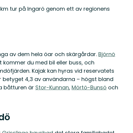
 km tur på Ingarö genom ett av regionens
nga av dem hela öar och skärgårdar.
Björnö
hit kommer du med bil eller buss, och
öfjärden. Kajak kan hyras vid reservatets
r betyget 4,3 av användarna – högst bland
a båtturen är
Stor-Kunnan
,
Mörtö-Bunsö
och
mdö
r
Grisslinge havsbad
det stora familjebadet