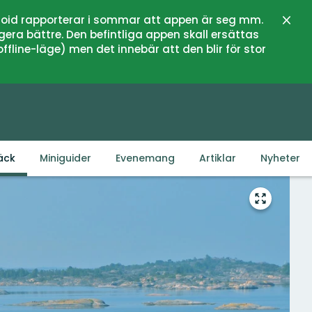
oid rapporterar i sommar att appen är seg mm.
Stän
gera bättre. Den befintliga appen skall ersättas
fline-läge) men det innebär att den blir för stor
äck
Miniguider
Evenemang
Artiklar
Nyheter
Gå
till
helskärms