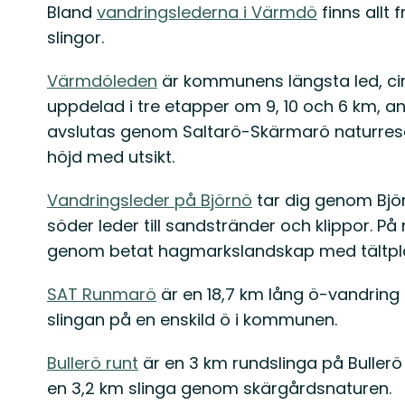
Bland
vandringslederna i Värmdö
finns allt 
slingor.
Värmdöleden
är kommunens längsta led, cir
uppdelad i tre etapper om 9, 10 och 6 km, ansl
avslutas genom Saltarö-Skärmarö naturrese
höjd med utsikt.
Vandringsleder på Björnö
tar dig genom Björ
söder leder till sandstränder och klippor. På
genom betat hagmarkslandskap med tältpl
SAT Runmarö
är en 18,7 km lång ö-vandrin
slingan på en enskild ö i kommunen.
Bullerö runt
är en 3 km rundslinga på Bullerö
en 3,2 km slinga genom skärgårdsnaturen.