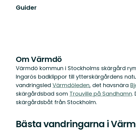
Guider
Om Värmdö
Värmdö kommun i Stockholms skärgård rymme
Ingarös badklippor till ytterskärgårdens na
vandringsled
Värmdöleden
, det havsnära
Bj
skärgårdsbad som
Trouville på Sandhamn
.
skärgårdsbåt från Stockholm.
Bästa vandringarna i Vär