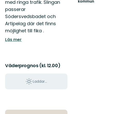
kommun
med ringa trafik. Slingan
Värmdö
passerar
är
en
Södersvedsbadet och
välbesökt
Artipelag där det finns
skärgårdskommun
med
möjlighet till fika .
mång...
Läs mer
Väderprognos (kl. 12.00)
Laddar...