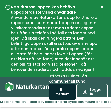
Naturkartan-appen kan behöva
Stän
uppdateras för vissa användare
Användare av Naturkartans app för Android
rapporterar i sommar att appen är seg mm.
Vi rekommenderar att man raderar appen
helt från sin telefon i så fall och laddar ned
igen! Då skall den fungera bättre. Den
befintliga appen skall ersättas av en ny app
efter sommaren. Den gamla appen laddar
all data för hela landet lokalt i appen (för
att klara offline-läge) men det innebär att
den blir för stor för vissa telefoner - då
behöver den raderas och laddas ned igen!
Utforska
Guider
Län
Kommuner
Bli kund
Bli
Logga
medlem
in
Stockholms län
Bästa cykellederna för cykel och mountainbike i