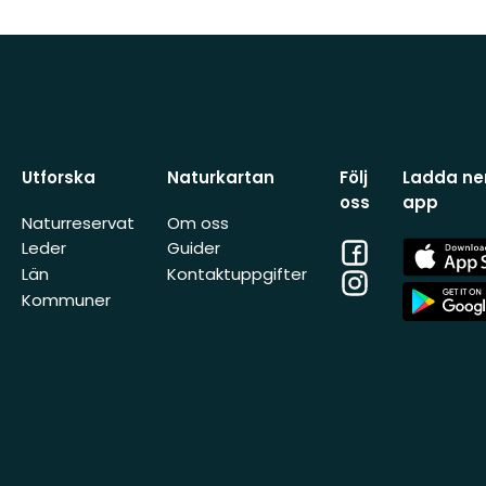
Utforska
Naturkartan
Följ
Ladda ner
oss
app
Naturreservat
Om oss
Facebook
App
Leder
Guider
Store
Län
Kontaktuppgifter
Instagram
App
Kommuner
Store