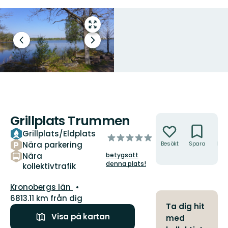
Gå
till
Föregående
Nästa
helskärmsläge
bild
bildspel
Grillplats Trummen
Åtgärder
Grillplats/Eldplats
av
Nära parkering
Besökt
Spara
Hitt
5
hit
Nära
betygsätt
stjärnor
denna plats!
kollektivtrafik
Län:
Kronobergs län
6813.11 km från dig
Ta dig hit
Visa på kartan
med