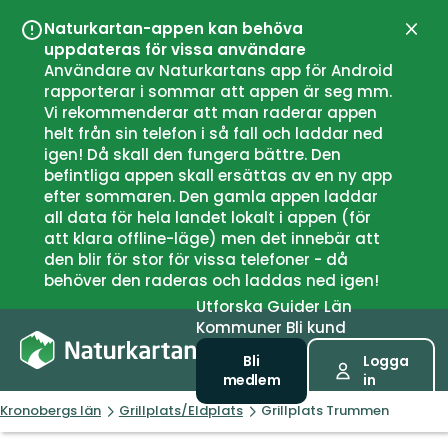
Naturkartan-appen kan behöva
Stän
uppdateras för vissa användare
Användare av Naturkartans app för Android
rapporterar i sommar att appen är seg mm.
Vi rekommenderar att man raderar appen
helt från sin telefon i så fall och laddar ned
igen! Då skall den fungera bättre. Den
befintliga appen skall ersättas av en ny app
efter sommaren. Den gamla appen laddar
all data för hela landet lokalt i appen (för
att klara offline-läge) men det innebär att
den blir för stor för vissa telefoner - då
behöver den raderas och laddas ned igen!
Utforska
Guider
Län
Kommuner
Bli kund
Bli
Logga
medlem
in
Kronobergs län
Grillplats/Eldplats
Grillplats Trummen