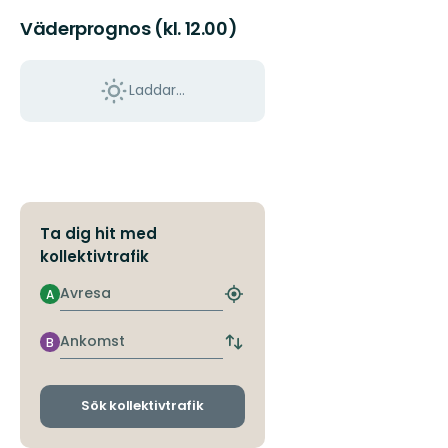
ut
Väderprognos (kl. 12.00)
i
hela
Växjö
Laddar...
med
sköna
naturupplevelse...
Ta dig hit med
kollektivtrafik
Avresa
A
Hitta
närmaste
hållplats
Ankomst
B
Byt
avgångs-
och
ankomsthållplatser
Sök kollektivtrafik