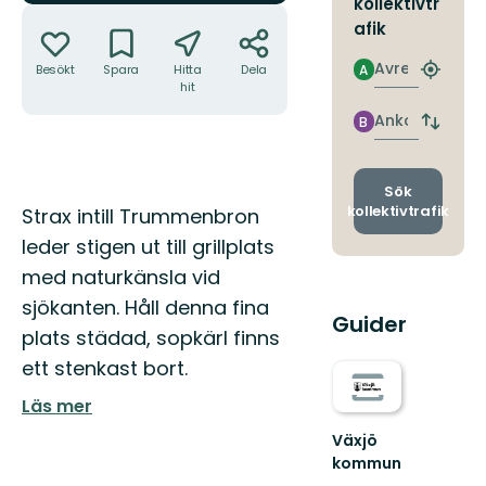
kollektivtr
Åtgärder
afik
Avresa
Besökt
Spara
Hitta
Dela
A
Hitta
hit
närmas
hållpla
Ankomst
B
Byt
avgång
och
ankomst
Sök
Beskrivning
kollektivtrafik
Strax intill Trummenbron
leder stigen ut till grillplats
med naturkänsla vid
sjökanten. Håll denna fina
Guider
plats städad, sopkärl finns
ett stenkast bort.
Läs mer
Växjö
kommun
Hitta