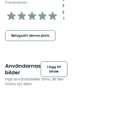
0 recensioner
:
3
av
:
2
:
1
5
stjärnor
Betygsätt denna plats
Användarnas
Lägg till
bilder
bilder
Inga användarbilder ännu. Bli den
första att dela!