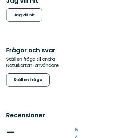
Jag vill hit
Jag vill hit
Frågor och svar
Ställ en fråga till andra
Naturkartan-användare.
Ställ en fråga
Recensioner
—
:
5
:
4