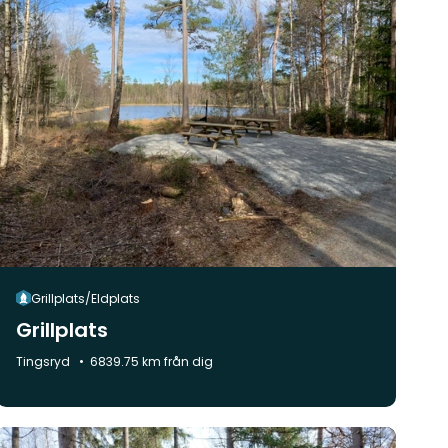
Grillplats/Eldplats
Grillplats
Kommun:
Tingsryd
6839.75 km från dig