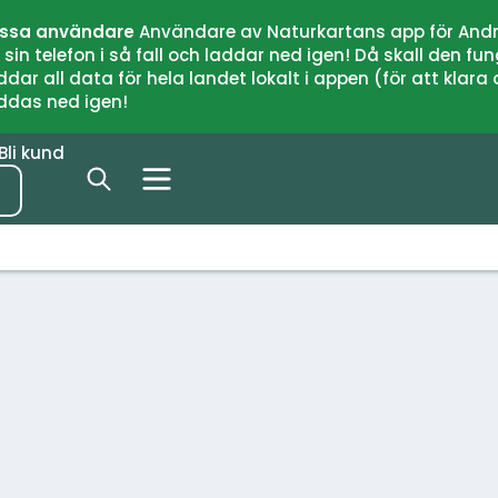
issa användare
Användare av Naturkartans app för Andr
n telefon i så fall och laddar ned igen! Då skall den fun
 all data för hela landet lokalt i appen (för att klara of
addas ned igen!
Bli kund