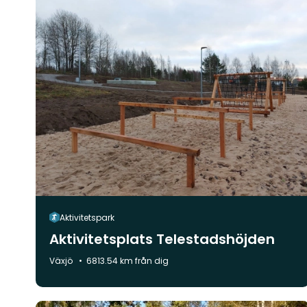
Aktivitetspark
Aktivitetsplats Telestadshöjden
Kommun:
Växjö
6813.54 km från dig