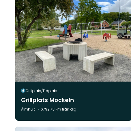
Grillplats/Eldplats
Grillplats Möckeln
Kommun:
Älmhult
6792.78 km från dig