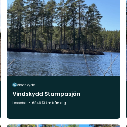
Vindskydd
Vindskydd Stampasjön
Kommun:
Lessebo
6846.13 km från dig