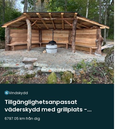
Vindskydd
Tillgänglighetsanpassat
väderskydd med grillplats -
Spånenleden
6797.05 km från dig