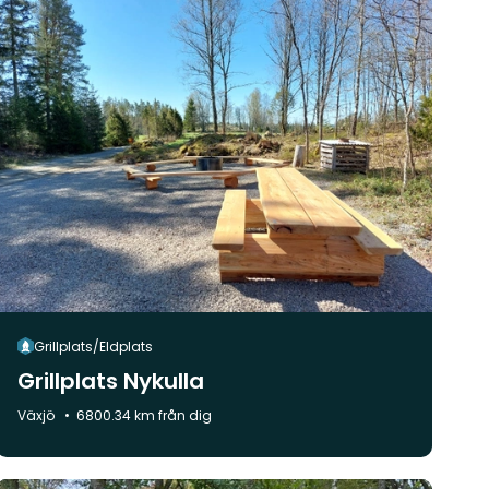
Grillplats/Eldplats
Grillplats Nykulla
Kommun:
Växjö
6800.34 km från dig