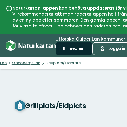
Naturkartan-appen kan behöva uppdateras för v
Vi rekommenderar att man raderar appen helt från si
av en ny app efter sommaren. Den gamla appen laddar
för vissa telefoner - då behöver den raderas och l
Utforska
Guider
Län
Kommuner
Bli medlem
Logga in
Län
Kronobergs län
Grillplats/Eldplats
Grillplats/Eldplats