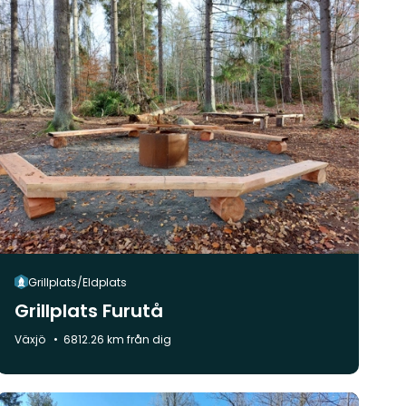
Grillplats/Eldplats
Grillplats Furutå
Kommun:
Växjö
6812.26 km från dig