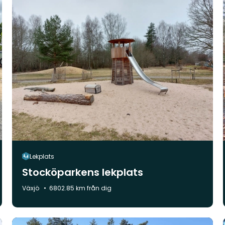
Lekplats
Stocköparkens lekplats
Kommun:
Växjö
6802.85 km från dig