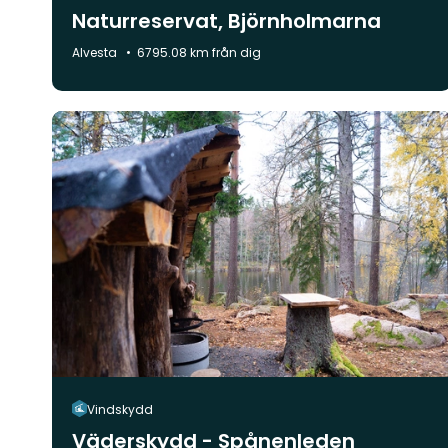
Naturreservat, Björnholmarna
Kommun:
Alvesta
6795.08 km från dig
Vindskydd
Väderskydd - Spånenleden