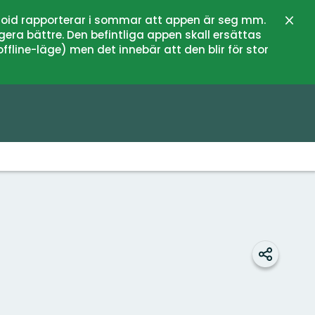
oid rapporterar i sommar att appen är seg mm.
Stän
gera bättre. Den befintliga appen skall ersättas
fline-läge) men det innebär att den blir för stor
Dela