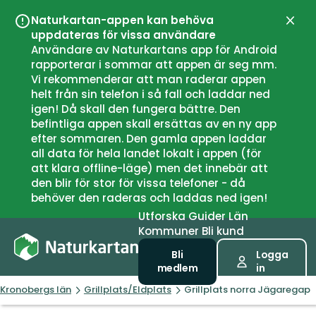
Naturkartan-appen kan behöva
Stän
uppdateras för vissa användare
Användare av Naturkartans app för Android
rapporterar i sommar att appen är seg mm.
Vi rekommenderar att man raderar appen
helt från sin telefon i så fall och laddar ned
igen! Då skall den fungera bättre. Den
befintliga appen skall ersättas av en ny app
efter sommaren. Den gamla appen laddar
all data för hela landet lokalt i appen (för
att klara offline-läge) men det innebär att
den blir för stor för vissa telefoner - då
behöver den raderas och laddas ned igen!
Utforska
Guider
Län
Kommuner
Bli kund
Bli
Logga
medlem
in
Kronobergs län
Grillplats/Eldplats
Grillplats norra Jägaregap