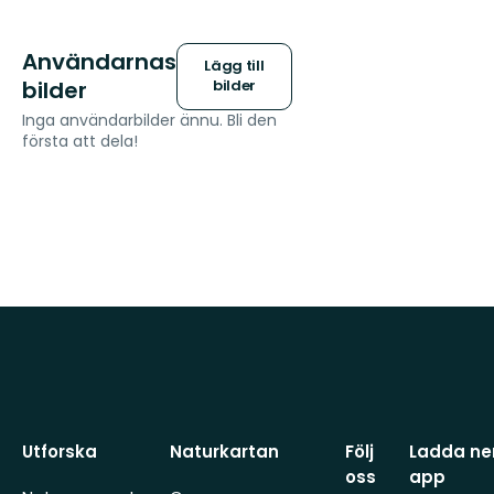
Användarnas
Lägg till
bilder
bilder
Inga användarbilder ännu. Bli den
första att dela!
Utforska
Naturkartan
Följ
Ladda ner
oss
app