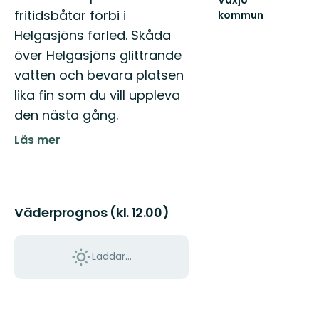
fritidsbåtar förbi i
kommun
Hitta
Helgasjöns farled. Skåda
ut
över Helgasjöns glittrande
i
hela
vatten och bevara platsen
Växjö
lika fin som du vill uppleva
med
sköna
den nästa gång.
naturupplevelse...
Läs mer
Väderprognos (kl. 12.00)
Laddar...