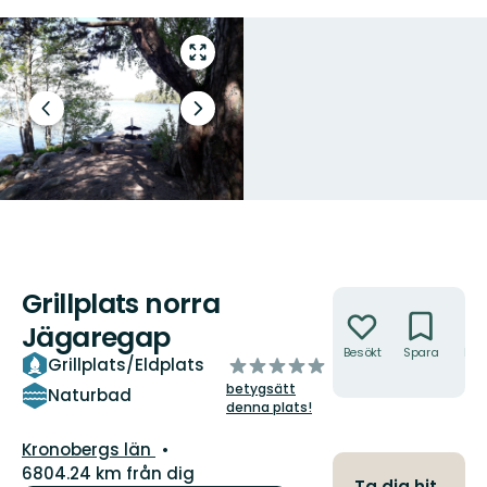
Gå
till
helskärmsläge
Föregående
Nästa
bild
bildspel
Grillplats norra
Åtgärder
Jägaregap
Besökt
Spara
Hitt
av
Grillplats/Eldplats
hit
5
betygsätt
Naturbad
stjärnor
denna plats!
Län:
Kronobergs län
6804.24 km från dig
Ta dig hit