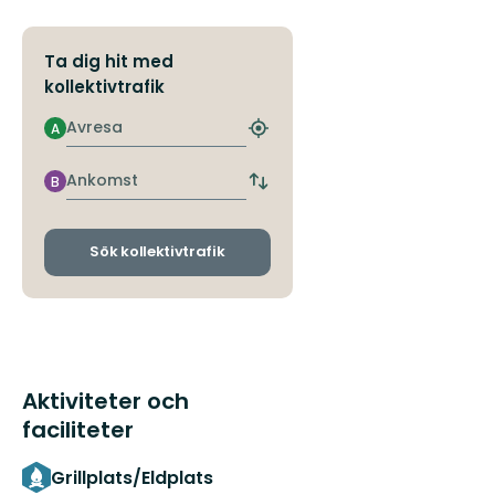
Ta dig hit med
kollektivtrafik
Avresa
A
Hitta
närmaste
hållplats
Ankomst
B
Byt
avgångs-
och
ankomsthållplatser
Sök kollektivtrafik
Aktiviteter och
faciliteter
Grillplats/Eldplats