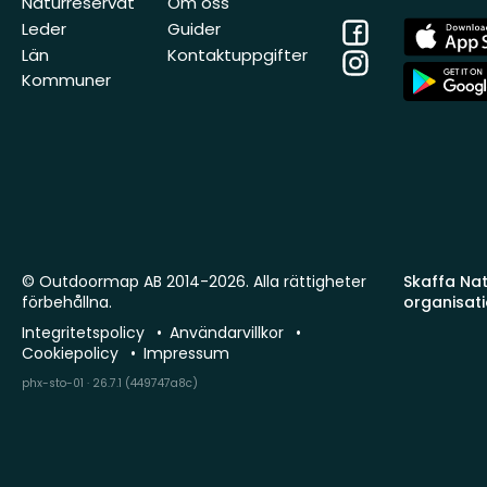
Naturreservat
Om oss
Facebook
App
Leder
Guider
Store
Län
Kontaktuppgifter
Instagram
App
Kommuner
Store
© Outdoormap AB 2014-2026. Alla rättigheter
Skaffa Natu
förbehållna.
organisat
Integritetspolicy
Användarvillkor
Cookiepolicy
Impressum
phx-sto-01 · 26.7.1 (449747a8c)