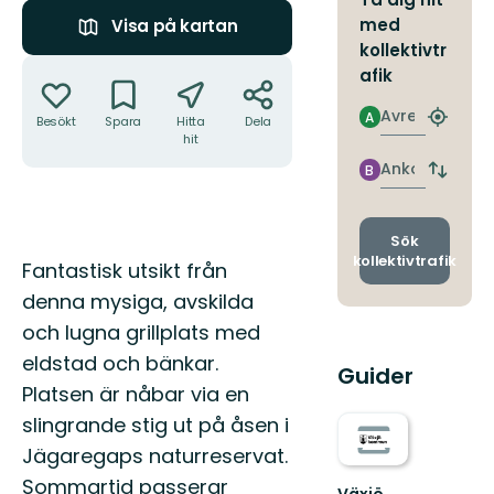
med
Visa på kartan
kollektivtr
Åtgärder
afik
Avresa
A
Besökt
Spara
Hitta
Dela
Hitta
hit
närmas
hållpla
Ankomst
B
Byt
avgång
och
ankomst
Sök
kollektivtrafik
Beskrivning
Fantastisk utsikt från
denna mysiga, avskilda
och lugna grillplats med
eldstad och bänkar.
Guider
Platsen är nåbar via en
slingrande stig ut på åsen i
Jägaregaps naturreservat.
Sommartid passerar
Växjö