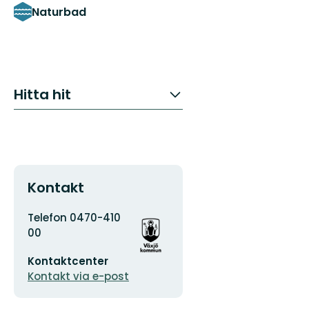
Naturbad
Hitta hit
Kontakt
Adress
Organisationens
Telefon 0470-410
logotyp
00
E-
Kontaktcenter
postadress
Kontakt via e-post