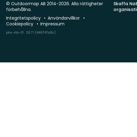
© Outdoormap AB 2014-2026. Alla rättigheter
Skaffa Natu
förbehållna.
organisat
Integritetspolicy
Användarvillkor
Cookiepolicy
Impressum
phx-sto-01 · 26.7.1 (449747a8c)