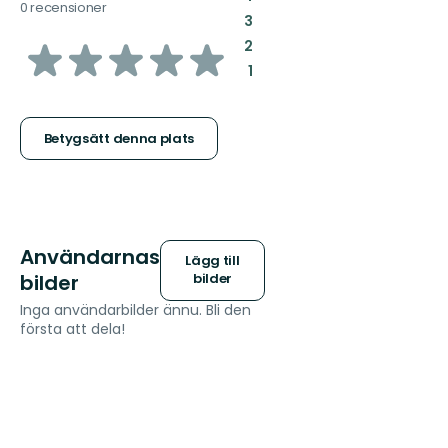
0 recensioner
:
3
av
:
2
:
1
5
stjärnor
Betygsätt denna plats
Användarnas
Lägg till
bilder
bilder
Inga användarbilder ännu. Bli den
första att dela!