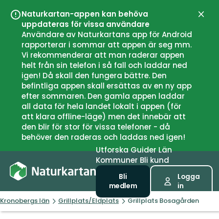
Naturkartan-appen kan behöva
Stän
uppdateras för vissa användare
Användare av Naturkartans app för Android
rapporterar i sommar att appen är seg mm.
Vi rekommenderar att man raderar appen
helt från sin telefon i så fall och laddar ned
igen! Då skall den fungera bättre. Den
befintliga appen skall ersättas av en ny app
efter sommaren. Den gamla appen laddar
all data för hela landet lokalt i appen (för
att klara offline-läge) men det innebär att
den blir för stor för vissa telefoner - då
behöver den raderas och laddas ned igen!
Utforska
Guider
Län
Kommuner
Bli kund
Bli
Logga
medlem
in
Kronobergs län
Grillplats/Eldplats
Grillplats Bosagården