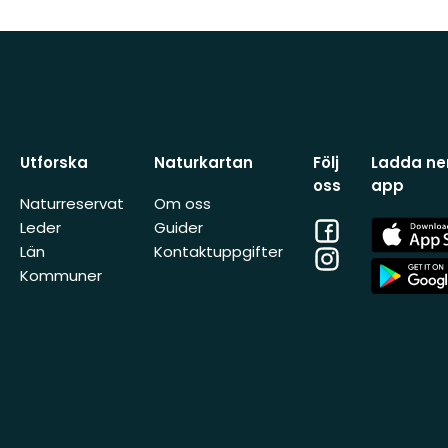
Utforska
Naturkartan
Följ
Ladda ner
oss
app
Naturreservat
Om oss
Facebook
App
Leder
Guider
Store
Län
Kontaktuppgifter
Instagram
App
Kommuner
Store