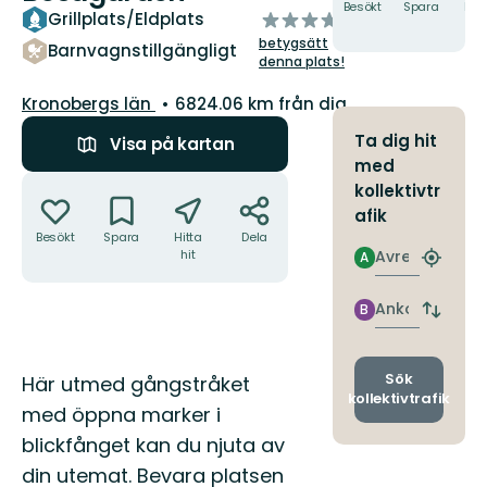
Besökt
Spara
Hitt
av
Grillplats/Eldplats
hit
5
betygsätt
Barnvagnstillgängligt
stjärnor
denna plats!
Län:
Kronobergs län
6824.06 km från dig
Ta dig hit
Visa på kartan
med
Åtgärder
kollektivtr
afik
Besökt
Spara
Hitta
Dela
Avresa
hit
A
Hitta
närmas
hållpla
Ankomst
B
Byt
avgång
och
ankomst
Beskrivning
Sök
Här utmed gångstråket
kollektivtrafik
med öppna marker i
blickfånget kan du njuta av
din utemat. Bevara platsen