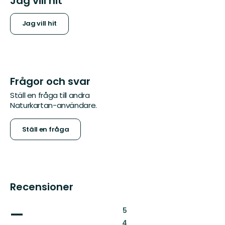
Jag vill hit
Jag vill hit
Frågor och svar
Ställ en fråga till andra
Naturkartan-användare.
Ställ en fråga
Recensioner
—
:
5
:
4