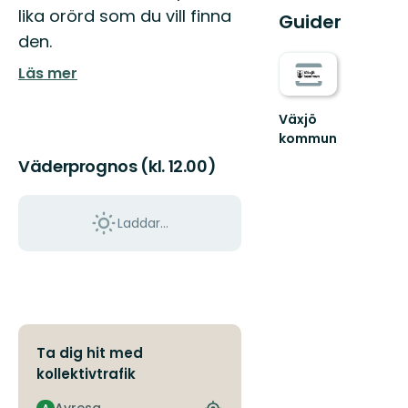
lika orörd som du vill finna
Guider
den.
Läs mer
Växjö
kommun
Hitta
Väderprognos (kl. 12.00)
ut
i
hela
Laddar...
Växjö
med
sköna
naturupplevelse...
Ta dig hit med
kollektivtrafik