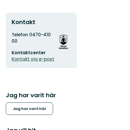
Kontakt
Adress
Organisationens
Telefon 0470-410
logotyp
00
E-
Kontaktcenter
postadress
Kontakt via e-post
Jag har varit här
Jag har varit här