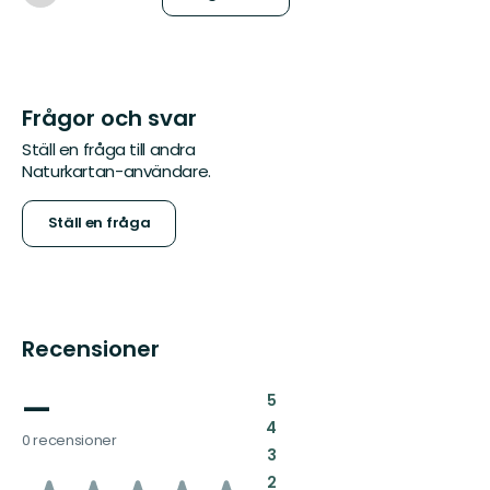
Frågor och svar
Ställ en fråga till andra
Naturkartan-användare.
Ställ en fråga
Recensioner
—
:
5
:
4
0 recensioner
:
3
:
2