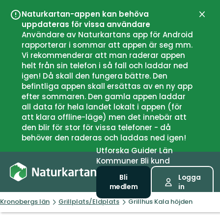
Naturkartan-appen kan behöva
Stän
uppdateras för vissa användare
Användare av Naturkartans app för Android
rapporterar i sommar att appen är seg mm.
Vi rekommenderar att man raderar appen
helt från sin telefon i så fall och laddar ned
igen! Då skall den fungera bättre. Den
befintliga appen skall ersättas av en ny app
efter sommaren. Den gamla appen laddar
all data för hela landet lokalt i appen (för
att klara offline-läge) men det innebär att
den blir för stor för vissa telefoner - då
behöver den raderas och laddas ned igen!
Utforska
Guider
Län
Kommuner
Bli kund
Bli
Logga
medlem
in
Kronobergs län
Grillplats/Eldplats
Grillhus Kala höjden