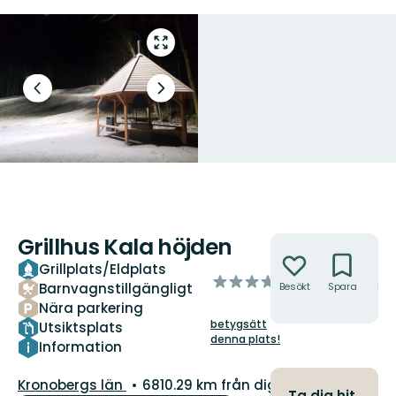
Gå
till
helskärmsläge
Föregående
Nästa
bild
bildspel
Grillhus Kala höjden
Åtgärder
Grillplats/Eldplats
av
Barnvagnstillgängligt
Besökt
Spara
Hitt
5
hit
Nära parkering
stjärnor
betygsätt
Utsiktsplats
denna plats!
Information
Län:
Kronobergs län
6810.29 km från dig
Ta dig hit