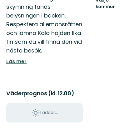
skymning tänds
kommun
Hitta
belysningen i backen.
ut
Respektera allemansrätten
i
hela
och lämna Kala höjden lika
Växjö
fin som du vill finna den vid
med
sköna
nästa besök.
naturupplevelse...
Läs mer
Väderprognos (kl. 12.00)
Laddar...