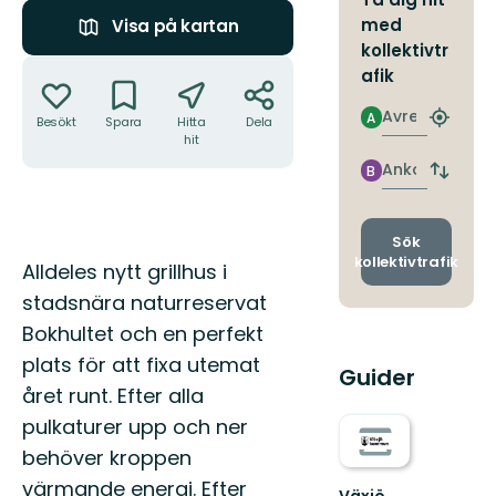
med
Visa på kartan
kollektivtr
Åtgärder
afik
Avresa
A
Besökt
Spara
Hitta
Dela
Hitta
hit
närmas
hållpla
Ankomst
B
Byt
avgång
och
ankomst
Sök
kollektivtrafik
Beskrivning
Alldeles nytt grillhus i
stadsnära naturreservat
Bokhultet och en perfekt
plats för att fixa utemat
Guider
året runt. Efter alla
pulkaturer upp och ner
behöver kroppen
värmande energi. Efter
Växjö