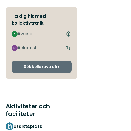
Ta dig hit med
kollektivtrafik
Avresa
A
Hitta
närmaste
hållplats
Ankomst
B
Byt
avgångs-
och
ankomsthållplatser
Sök kollektivtrafik
Aktiviteter och
faciliteter
Utsiktsplats