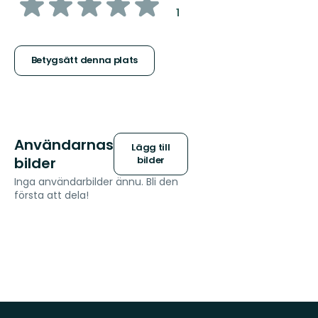
av
:
1
5
stjärnor
Betygsätt denna plats
Användarnas
Lägg till
bilder
bilder
Inga användarbilder ännu. Bli den
första att dela!