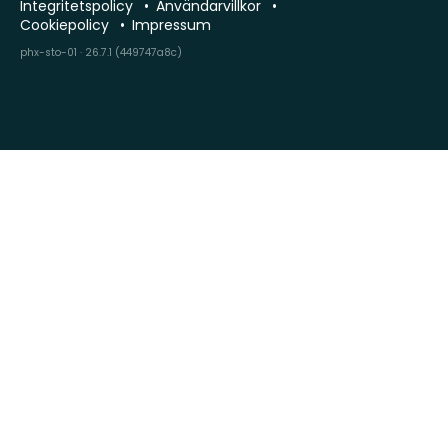
Integritetspolicy
Användarvillkor
Cookiepolicy
Impressum
phx-sto-01 · 26.7.1 (449747a8c)