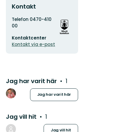
Kontakt
Adress
Organisationens
Telefon 0470-410
logotyp
00
E-
Kontaktcenter
postadress
Kontakt via e-post
Jag har varit här
1
Jag har varit här
Jag vill hit
1
Jag vill hit