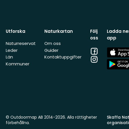
Utforska
Naturkartan
Följ
Ladda ner
oss
app
Naturreservat
Om oss
Facebook
App
Leder
Guider
Store
Län
Kontaktuppgifter
Instagram
App
Kommuner
Store
© Outdoormap AB 2014-2026. Alla rättigheter
Skaffa Natu
förbehållna.
organisat