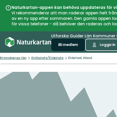
Naturkartan-appen kan behöva uppdateras för v
Vi rekommenderar att man raderar appen helt från si
av en ny app efter sommaren. Den gamla appen laddar
för vissa telefoner - då behöver den raderas och l
Utforska
Guider
Län
Kommuner
Bli medlem
Logga in
Kronobergs län
Grillplats/Eldplats
Eldstad, Hissö