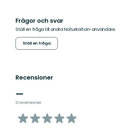
Frågor och svar
Ställ en fråga till andra Naturkartan-användare.
Ställ en fråga
Recensioner
—
0 recensioner
av
5