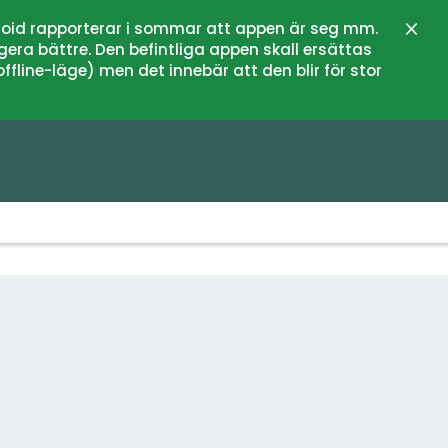
oid rapporterar i sommar att appen är seg mm.
Stän
gera bättre. Den befintliga appen skall ersättas
fline-läge) men det innebär att den blir för stor