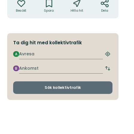
Besökt
Spara
Hitta hit
Dela
Ta dig hit med kollektivtrafik
Avresa
A
Hitta
närmaste
hållplats
Ankomst
B
Byt
avgångs-
och
ankomsthållp
Sök kollektivtrafik