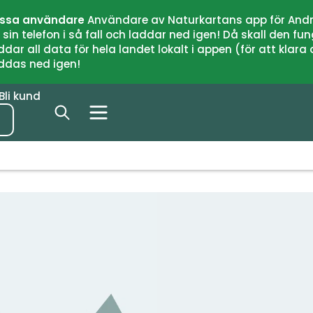
issa användare
Användare av Naturkartans app för Andr
n telefon i så fall och laddar ned igen! Då skall den fun
 all data för hela landet lokalt i appen (för att klara of
addas ned igen!
Bli kund