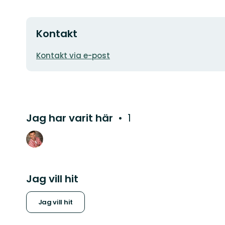
Kontakt
E-
Kontakt via e-post
postadress
Jag har varit här
1
Jag vill hit
Jag vill hit