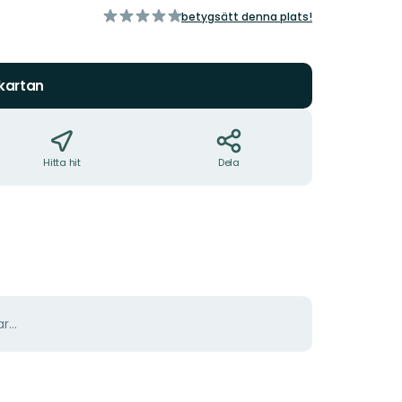
av
betygsätt denna plats!
5
stjärnor
 kartan
Hitta hit
Dela
r...