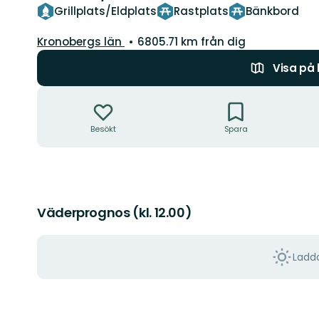
Grillplats/Eldplats
Rastplats
Bänkbord
Län:
Kronobergs län
6805.71 km från dig
Visa på
Åtgärder
Besökt
Spara
Väderprognos (kl. 12.00)
Ladda