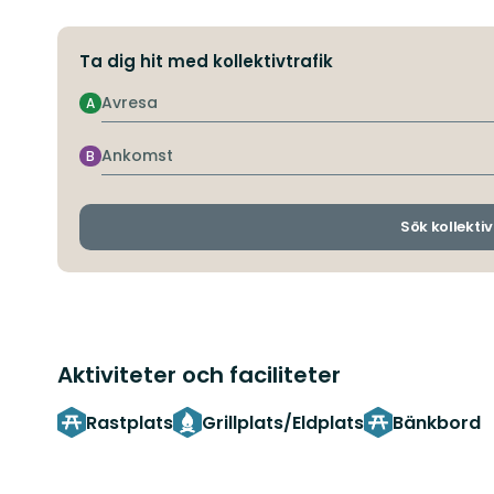
Ta dig hit med kollektivtrafik
Avresa
A
Ankomst
B
Sök kollektiv
Aktiviteter och faciliteter
Rastplats
Grillplats/Eldplats
Bänkbord