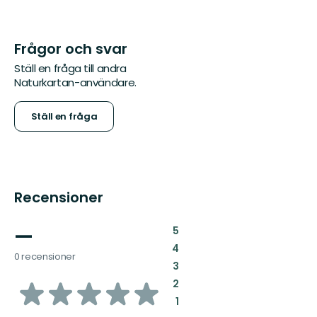
Frågor och svar
Ställ en fråga till andra
Naturkartan-användare.
Ställ en fråga
Recensioner
—
:
5
:
4
0 recensioner
:
3
av
:
2
:
1