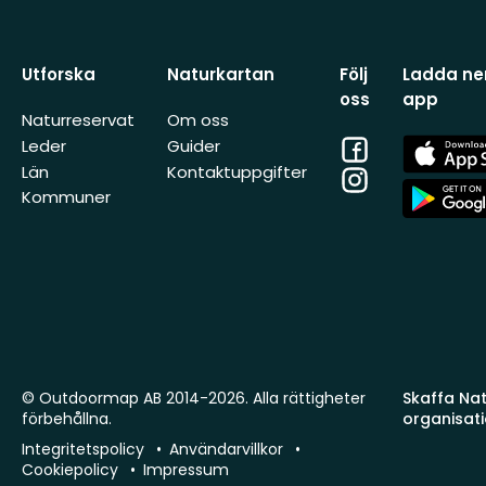
Utforska
Naturkartan
Följ
Ladda ner
oss
app
Naturreservat
Om oss
Facebook
App
Leder
Guider
Store
Län
Kontaktuppgifter
Instagram
App
Kommuner
Store
© Outdoormap AB 2014-2026. Alla rättigheter
Skaffa Natu
förbehållna.
organisat
Integritetspolicy
Användarvillkor
Cookiepolicy
Impressum