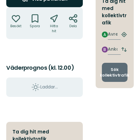
Ta dig hit
med
Åtgärder
kollektivtr
afik
Besökt
Spara
Hitta
Dela
hit
Avresa
A
Hitta
närmas
hållpla
Ankomst
B
Byt
avgång
och
Väderprognos (kl. 12.00)
ankomst
Sök
kollektivtrafik
Laddar...
Ta dig hit med
kollektivtrafik