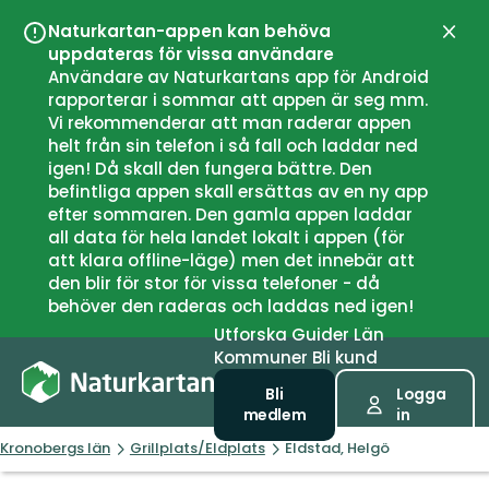
Naturkartan-appen kan behöva
Stän
uppdateras för vissa användare
Användare av Naturkartans app för Android
rapporterar i sommar att appen är seg mm.
Vi rekommenderar att man raderar appen
helt från sin telefon i så fall och laddar ned
igen! Då skall den fungera bättre. Den
befintliga appen skall ersättas av en ny app
efter sommaren. Den gamla appen laddar
all data för hela landet lokalt i appen (för
att klara offline-läge) men det innebär att
den blir för stor för vissa telefoner - då
behöver den raderas och laddas ned igen!
Utforska
Guider
Län
Kommuner
Bli kund
Bli
Logga
medlem
in
Kronobergs län
Grillplats/Eldplats
Eldstad, Helgö