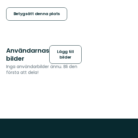
5
stjärnor
Betygsätt denna plats
Användarnas
Lägg till
bilder
bilder
Inga användarbilder ännu. Bli den
första att dela!