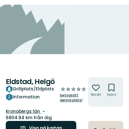
Eldstad, Helgö
Åtgärder
av
Grillplats/Eldplats
5
Besökt
Spara
Hitt
betygsätt
Information
hit
stjärnor
denna plats!
Län:
Kronobergs län
6804.94 km från dig
Visa på kartan