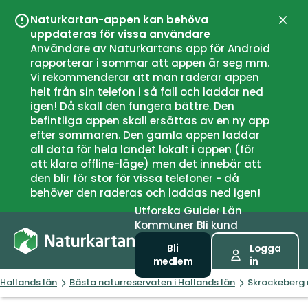
Naturkartan-appen kan behöva
Stän
uppdateras för vissa användare
Användare av Naturkartans app för Android
rapporterar i sommar att appen är seg mm.
Vi rekommenderar att man raderar appen
helt från sin telefon i så fall och laddar ned
igen! Då skall den fungera bättre. Den
befintliga appen skall ersättas av en ny app
efter sommaren. Den gamla appen laddar
all data för hela landet lokalt i appen (för
att klara offline-läge) men det innebär att
den blir för stor för vissa telefoner - då
behöver den raderas och laddas ned igen!
Utforska
Guider
Län
Kommuner
Bli kund
Bli
Logga
medlem
in
Hallands län
Bästa naturreservaten i Hallands län
Skrockeberg 