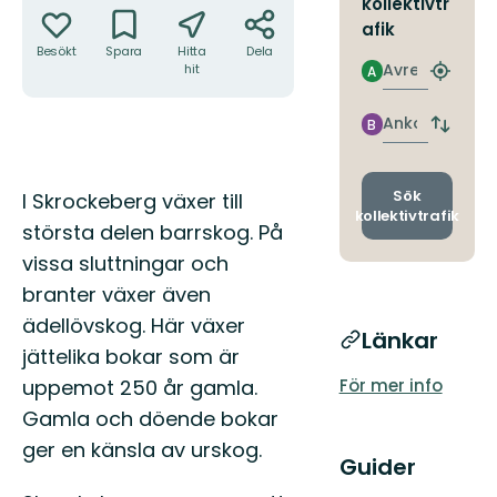
kollektivtr
afik
Besökt
Spara
Hitta
Dela
Avresa
hit
A
Hitta
närmas
hållpla
Ankomst
B
Byt
avgång
och
ankomst
Beskrivning
Sök
I Skrockeberg växer till
kollektivtrafik
största delen barrskog. På
vissa sluttningar och
branter växer även
ädellövskog. Här växer
Länkar
jättelika bokar som är
uppemot 250 år gamla.
För mer info
Gamla och döende bokar
ger en känsla av urskog.
Guider