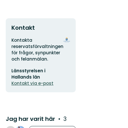
Kontakt
Adress
Organisationens
Kontakta
logotyp
reservatsförvaltningen
för frågor, synpunkter
och felanmälan.
E-
Länsstyrelsen i
postadress
Hallands län
Kontakt via e-post
Jag har varit här
3