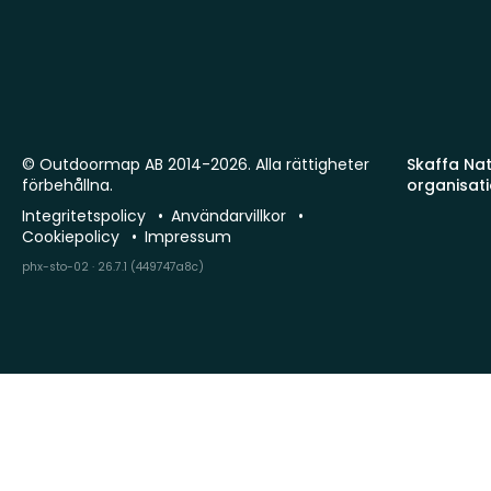
© Outdoormap AB 2014-2026. Alla rättigheter
Skaffa Natu
förbehållna.
organisat
Integritetspolicy
Användarvillkor
Cookiepolicy
Impressum
phx-sto-02 · 26.7.1 (449747a8c)