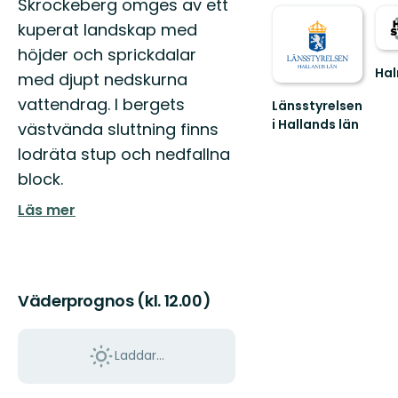
Skrockeberg omges av ett
kuperat landskap med
höjder och sprickdalar
Ha
med djupt nedskurna
Vac
vattendrag. I bergets
kus
Länsstyrelsen
eller
i Hallands län
västvända sluttning finns
spä
Guide
lodräta stup och nedfallna
vild
till
Oav
naturreservat
block.
v...
i
Hallands
Läs mer
län
Väderprognos (kl. 12.00)
Laddar...