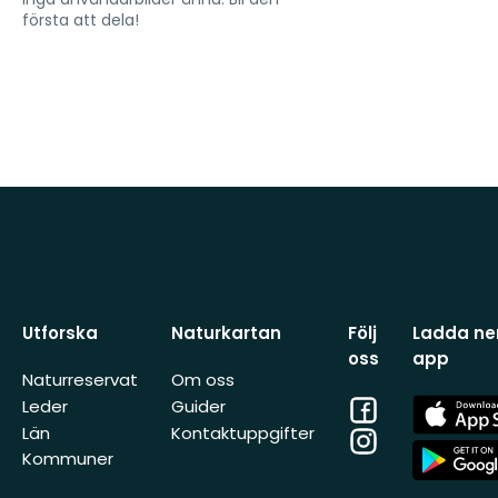
första att dela!
Utforska
Naturkartan
Följ
Ladda ner
oss
app
Naturreservat
Om oss
Facebook
App
Leder
Guider
Store
Län
Kontaktuppgifter
Instagram
App
Kommuner
Store