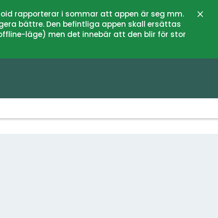
oid rapporterar i sommar att appen är seg mm.
Stän
gera bättre. Den befintliga appen skall ersättas
fline-läge) men det innebär att den blir för stor