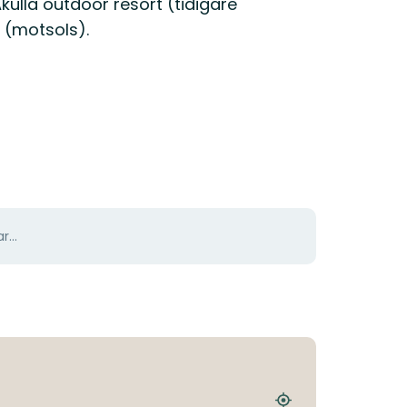
ulla outdoor resort (tidigare
g (motsols).
r...
Hitta