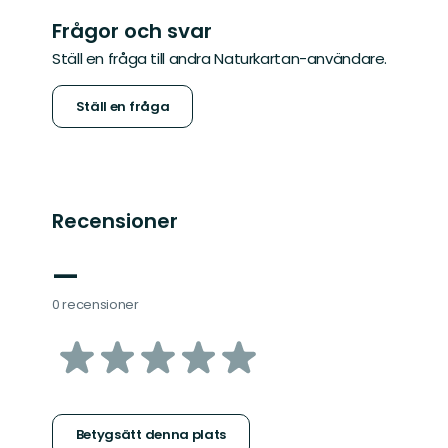
Frågor och svar
Ställ en fråga till andra Naturkartan-användare.
Ställ en fråga
Recensioner
—
0 recensioner
av
5
stjärnor
Betygsätt denna plats