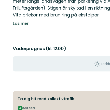
meter längs landsvägen från parkering vid Åk
Friluftsgården). Stigen är skyltad i en riktnin
Vita brickor med brun ring på ekstolpar
Läs mer
Väderprognos (kl. 12.00)
Ladda
Ta dig hit med kollektivtrafik
Avresa
A