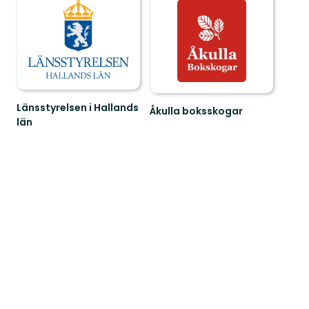
Länsstyrelsen i Hallands
Åkulla boksskogar
län
Välkommen
Guide
till
till
Åkulla
naturreservat
bokskogar
i
Hallands
län