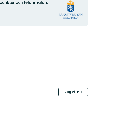
Organisationens
npunkter och felanmälan.
logotyp
Jag vill hit