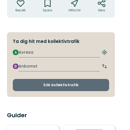
Besökt
Spara
Hitta hit
Dela
Ta dig hit med kollektivtrafik
Avresa
A
Hitta
närmaste
hållplats
Ankomst
B
Byt
avgångs-
och
ankomsthållp
Sök kollektivtrafik
Guider