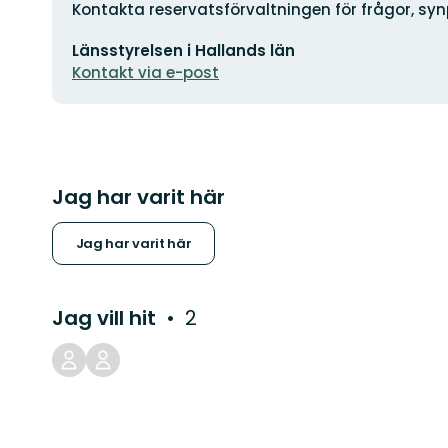
Adress
Kontakta reservatsförvaltningen för frågor, sy
E-
Länsstyrelsen i Hallands län
postadress
Kontakt via e-post
Jag har varit här
Jag har varit här
Jag vill hit
2