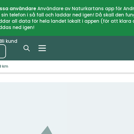
issa användare
Användare av Naturkartans app för Andr
n telefon i så fall och laddar ned igen! Då skall den fun
 all data för hela landet lokalt i appen (för att klara of
addas ned igen!
Bli kund
,8 km