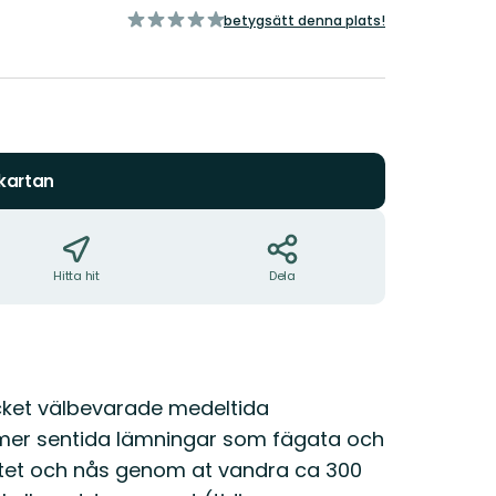
av
betygsätt denna plats!
5
stjärnor
 kartan
Hitta hit
Dela
cket välbevarade medeltida
 mer sentida lämningar som fägata och
atet och nås genom at vandra ca 300