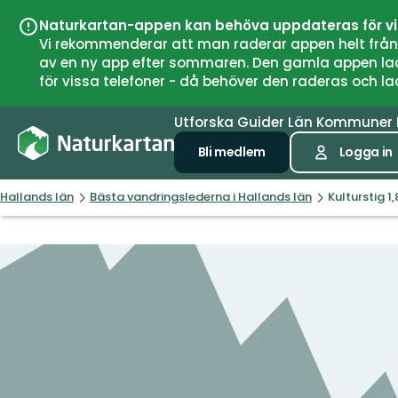
Naturkartan-appen kan behöva uppdateras för v
Vi rekommenderar att man raderar appen helt från si
av en ny app efter sommaren. Den gamla appen laddar
för vissa telefoner - då behöver den raderas och l
Utforska
Guider
Län
Kommuner
Bli medlem
Logga in
Hallands län
Bästa vandringslederna i Hallands län
Kulturstig 1