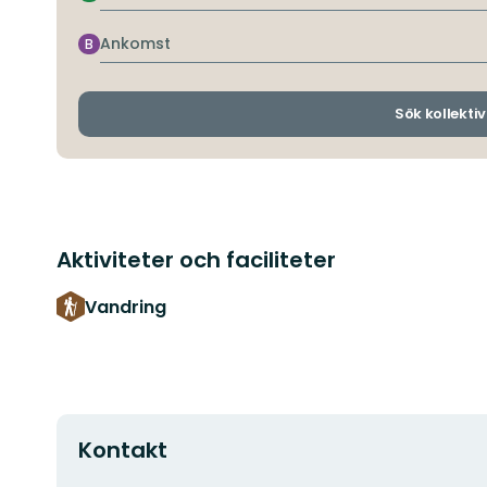
Ankomst
B
Sök kollektiv
Aktiviteter och faciliteter
Vandring
Kontakt