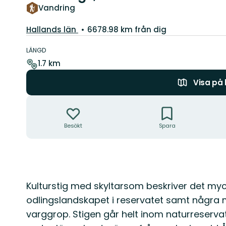
Vandring
Län:
Hallands län
6678.98 km från dig
Information
om
LÄNGD
leden
1.7 km
Visa på
Åtgärder
Besökt
Spara
Beskrivning
Kulturstig med skyltarsom beskriver det my
odlingslandskapet i reservatet samt några
varggrop. Stigen går helt inom naturreserv