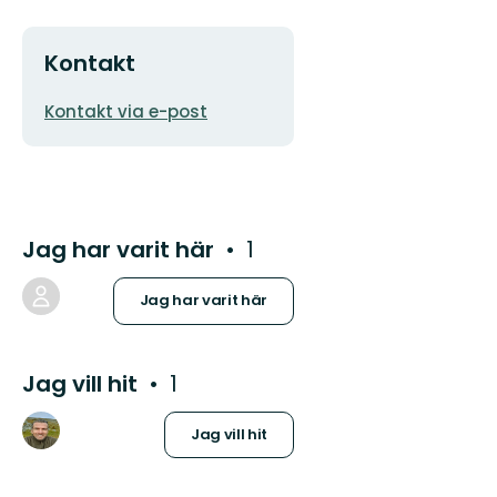
Kontakt
E-
Kontakt via e-post
postadress
Jag har varit här
1
Jag har varit här
Jag vill hit
1
Jag vill hit