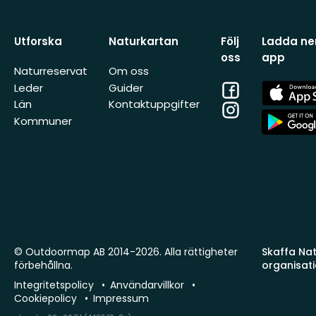
Utforska
Naturkartan
Följ
Ladda ner
oss
app
Naturreservat
Om oss
Facebook
App
Leder
Guider
Store
Län
Kontaktuppgifter
Instagram
App
Kommuner
Store
© Outdoormap AB 2014-2026. Alla rättigheter
Skaffa Natu
förbehållna.
organisat
Integritetspolicy
Användarvillkor
Cookiepolicy
Impressum