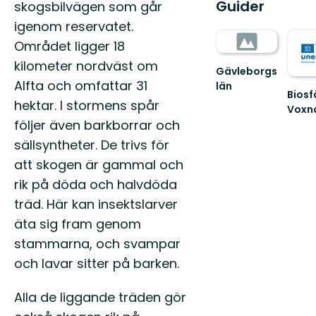
Guider
skogsbilvägen som går
igenom reservatet.
Området ligger 18
kilometer nordväst om
Gävleborgs
Alfta och omfattar 31
län
Bios
hektar. I stormens spår
Voxn
Välk
följer även barkborrar och
att
sällsyntheter. De trivs för
upptä
Biosf
att skogen är gammal och
Voxnad
rik på döda och halvdöda
träd. Här kan insektslarver
äta sig fram genom
stammarna, och svampar
och lavar sitter på barken.
Alla de liggande träden gör