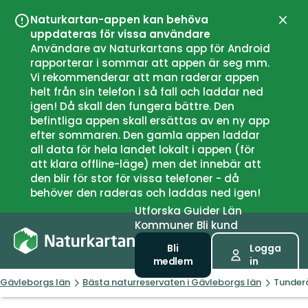
Naturkartan-appen kan behöva
Stän
uppdateras för vissa användare
Användare av Naturkartans app för Android
rapporterar i sommar att appen är seg mm.
Vi rekommenderar att man raderar appen
helt från sin telefon i så fall och laddar ned
igen! Då skall den fungera bättre. Den
befintliga appen skall ersättas av en ny app
efter sommaren. Den gamla appen laddar
all data för hela landet lokalt i appen (för
att klara offline-läge) men det innebär att
den blir för stor för vissa telefoner - då
behöver den raderas och laddas ned igen!
Utforska
Guider
Län
Kommuner
Bli kund
Bli
Logga
medlem
in
Gävleborgs län
Bästa naturreservaten i Gävleborgs län
Tunderå