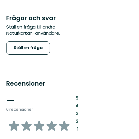
Frågor och svar
Ställ en fråga till andra
Naturkartan-användare.
Ställ en fråga
Recensioner
—
:
5
:
4
0 recensioner
:
3
av
:
2
:
1
5