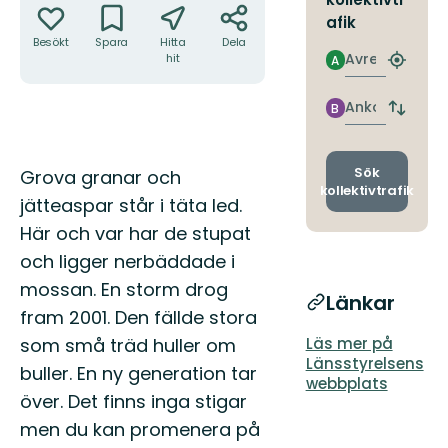
afik
Besökt
Spara
Hitta
Dela
Avresa
hit
A
Hitta
närmas
hållpla
Ankomst
B
Byt
avgång
och
ankomst
Beskrivning
Sök
Grova granar och
kollektivtrafik
jätteaspar står i täta led.
Här och var har de stupat
och ligger nerbäddade i
mossan. En storm drog
Länkar
fram 2001. Den fällde stora
som små träd huller om
Läs mer på
Länsstyrelsens
buller. En ny generation tar
webbplats
över. Det finns inga stigar
men du kan promenera på