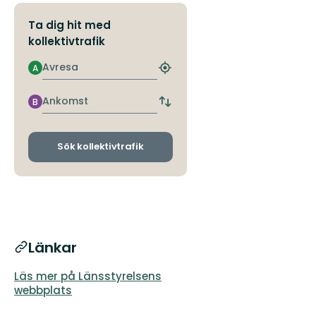
Ta dig hit med
kollektivtrafik
Avresa
A
Hitta
närmaste
hållplats
Ankomst
B
Byt
avgångs-
och
ankomsthållplatser
Sök kollektivtrafik
Länkar
Läs mer på Länsstyrelsens
webbplats