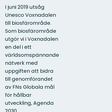
I juni 2019 utsåg
Unesco Voxnadalen
till biosfärområde.
Som biosfärområde
utgör vi i Voxnadalen
en del i ett
världsomspännande
nätverk med
uppgiften att bidra
till genomförandet
av FNs Globala mål
för hållbar
utveckling, Agenda
2030.