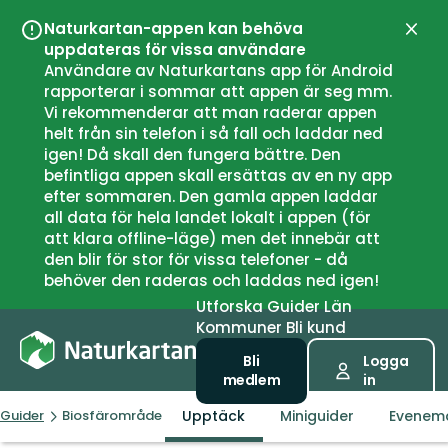
Naturkartan-appen kan behöva
Stän
uppdateras för vissa användare
Användare av Naturkartans app för Android
rapporterar i sommar att appen är seg mm.
Vi rekommenderar att man raderar appen
helt från sin telefon i så fall och laddar ned
igen! Då skall den fungera bättre. Den
befintliga appen skall ersättas av en ny app
efter sommaren. Den gamla appen laddar
all data för hela landet lokalt i appen (för
att klara offline-läge) men det innebär att
den blir för stor för vissa telefoner - då
behöver den raderas och laddas ned igen!
Utforska
Guider
Län
Kommuner
Bli kund
Bli
Logga
medlem
in
Upptäck
Miniguider
Evenem
Guider
Biosfärområde Voxnadalen