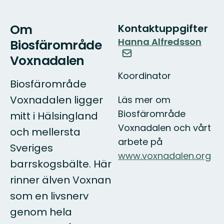
Om
Kontaktuppgifter
Hanna Alfredsson
Biosfärområde
Voxnadalen
Koordinator
Biosfärområde
Voxnadalen ligger
Läs mer om
Biosfärområde
mitt i Hälsingland
Voxnadalen och vårt
och mellersta
arbete på
Sveriges
www.voxnadalen.org
barrskogsbälte. Här
rinner älven Voxnan
som en livsnerv
genom hela