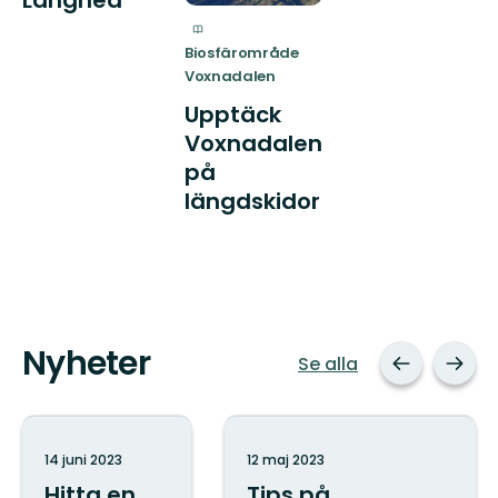
Biosfärområde
Voxnadalen
Upptäck
Voxnadalen
på
längdskidor
Nyheter
Se alla
14 juni 2023
12 maj 2023
Hitta en
Tips på