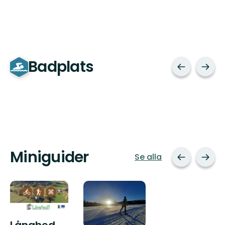
Badplats
Miniguider
Se alla
Långhed