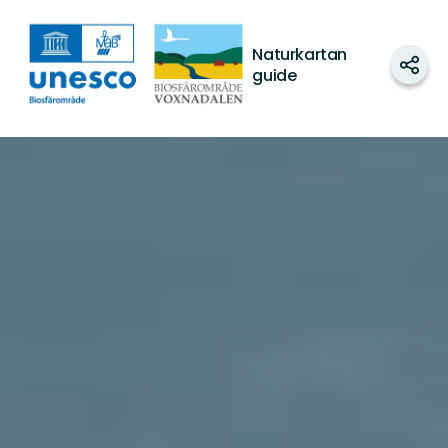
Biosfärområde
Voxnadalen
Naturkartan
Dela
guide