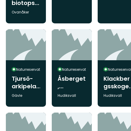
biotopsk
ydd
Kommun:
Ovanåker
Bergsbos
jön
Naturreservat
Naturreservat
Naturreserva
Tjursö-
Åsberget
Klackber
arkipela
,
gsskoge
gen,
Naturres
n,
Kommun:
Kommun:
Kommun:
Gävle
Hudiksvall
Hudiksvall
Naturres
ervat
Naturres
ervat
ervat