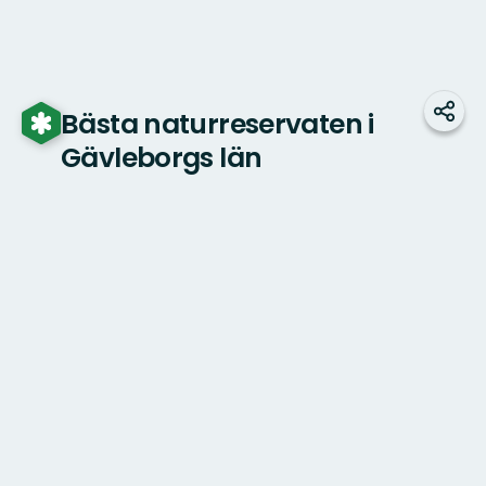
Bästa naturreservaten i
Dela
Gävleborgs län
Karta