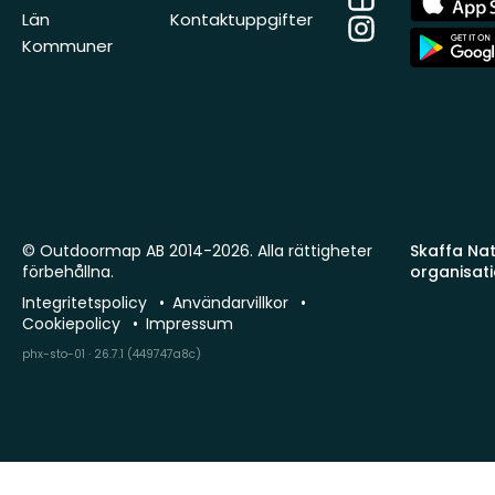
Store
Län
Kontaktuppgifter
Instagram
App
Kommuner
Store
© Outdoormap AB 2014-2026. Alla rättigheter
Skaffa Natu
förbehållna.
organisat
Integritetspolicy
Användarvillkor
Cookiepolicy
Impressum
phx-sto-01 · 26.7.1 (449747a8c)