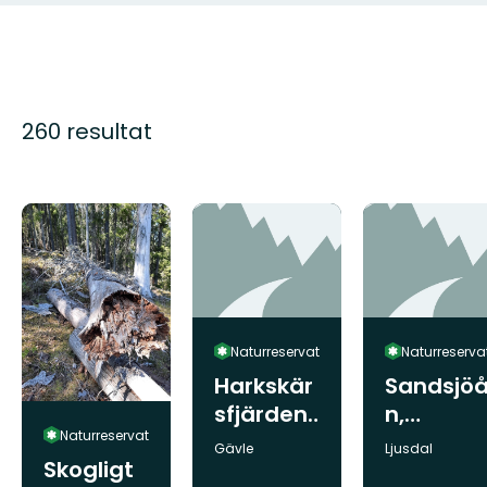
260 resultat
Naturreservat
Naturreserva
Harkskär
Sandsjö
sfjärden,
n,
Naturreservat
Naturres
Naturres
Kommun:
Kommun:
Gävle
Ljusdal
Skogligt
ervat
ervat