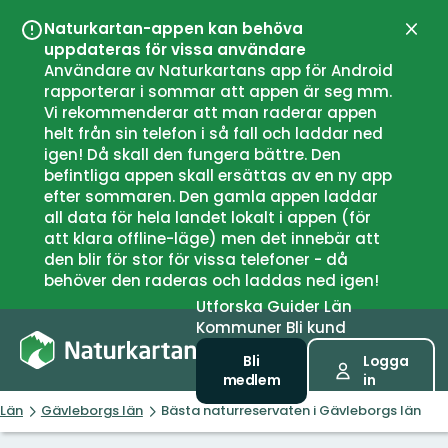
Naturkartan-appen kan behöva
Stän
uppdateras för vissa användare
Användare av Naturkartans app för Android
rapporterar i sommar att appen är seg mm.
Vi rekommenderar att man raderar appen
helt från sin telefon i så fall och laddar ned
igen! Då skall den fungera bättre. Den
befintliga appen skall ersättas av en ny app
efter sommaren. Den gamla appen laddar
all data för hela landet lokalt i appen (för
att klara offline-läge) men det innebär att
den blir för stor för vissa telefoner - då
behöver den raderas och laddas ned igen!
Utforska
Guider
Län
Kommuner
Bli kund
Bli
Logga
medlem
in
Län
Gävleborgs län
Bästa naturreservaten i Gävleborgs län