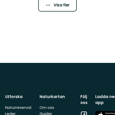
Visa fler
Utforska
Naturkartan
Följ
Ladda ner
oss
app
Naturreservat
Om oss
Facebook
App
Leder
Guider