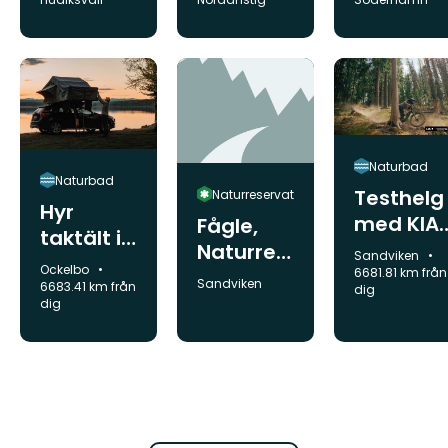
ervat
rna,
Naturres
ervat
Naturbad
Naturbad
Testhelg
Naturreservat
Hyr
med KIA
Fågle,
taktält i
Merida
Naturres
Kommun:
Sandviken
sommar
Kommun:
Ockelbo
Racing
6681.81 km från
ervat
Kommun:
Sandviken
6683.41 km från
dig
Team
dig