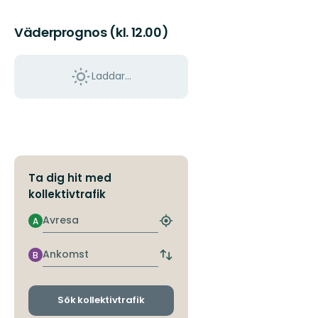
Väderprognos (kl. 12.00)
Laddar...
Ta dig hit med
kollektivtrafik
Avresa
A
Hitta
närmaste
hållplats
Ankomst
B
Byt
avgångs-
och
ankomsthållplatser
Sök kollektivtrafik