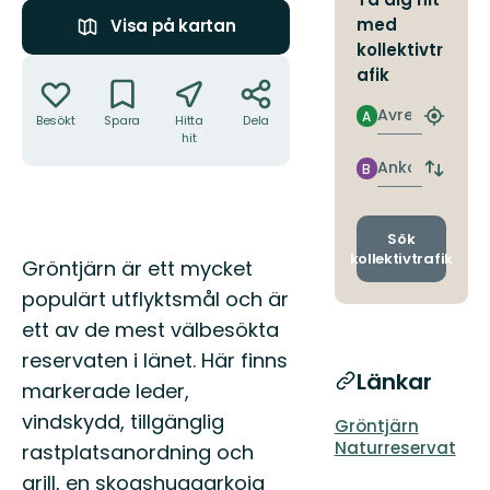
med
Visa på kartan
kollektivtr
Åtgärder
afik
Avresa
A
Besökt
Spara
Hitta
Dela
Hitta
hit
närmas
hållpla
Ankomst
B
Byt
avgång
och
ankomst
Sök
kollektivtrafik
Beskrivning
Gröntjärn är ett mycket
populärt utflyktsmål och är
ett av de mest välbesökta
reservaten i länet. Här finns
Länkar
markerade leder,
vindskydd, tillgänglig
Gröntjärn
Naturreservat
rastplatsanordning och
grill, en skogshuggarkoja