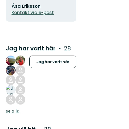
E-
Åsa Eriksson
postadress
Kontakt via e-post
Jag har varit här
28
Jag har varit här
se alla