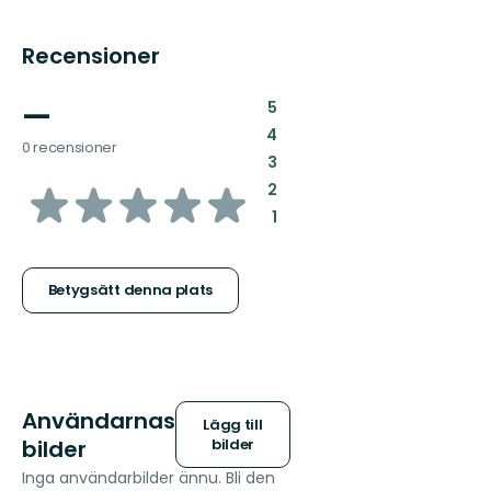
Recensioner
—
:
5
:
4
0 recensioner
:
3
av
:
2
:
1
5
stjärnor
Betygsätt denna plats
Användarnas
Lägg till
bilder
bilder
Inga användarbilder ännu. Bli den