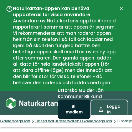
Naturkartan-appen kan behöva
Stän
uppdateras för vissa användare
Användare av Naturkartans app för Android
rapporterar i sommar att appen är seg mm.
Vi rekommenderar att man raderar appen
helt från sin telefon i så fall och laddar ned
igen! Då skall den fungera bättre. Den
befintliga appen skall ersättas av en ny app
efter sommaren. Den gamla appen laddar
all data för hela landet lokalt i appen (för
att klara offline-läge) men det innebär att
den blir för stor för vissa telefoner - då
behöver den raderas och laddas ned igen!
Utforska
Guider
Län
Kommuner
Bli kund
Bli
Logga
medlem
in
Gävleborgs län
Bästa naturreservaten i Gävleborgs län
Gröntjä