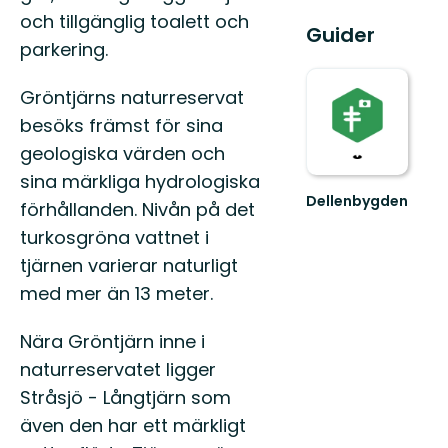
och tillgänglig toalett och
Guider
parkering.
Gröntjärns naturreservat
besöks främst för sina
geologiska värden och
sina märkliga hydrologiska
Dellenbygden
förhållanden. Nivån på det
Välkommen
turkosgröna vattnet i
till
Dellenbygden
tjärnen varierar naturligt
–
med mer än 13 meter.
En
hissnande
vack...
Nära Gröntjärn inne i
naturreservatet ligger
Stråsjö - Långtjärn som
även den har ett märkligt