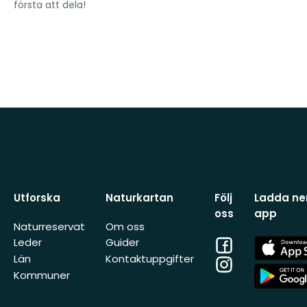
första att dela!
Utforska
Naturkartan
Följ
Ladda ner
oss
app
Naturreservat
Om oss
Facebook
App
Leder
Guider
Store
Län
Kontaktuppgifter
Instagram
App
Kommuner
Store