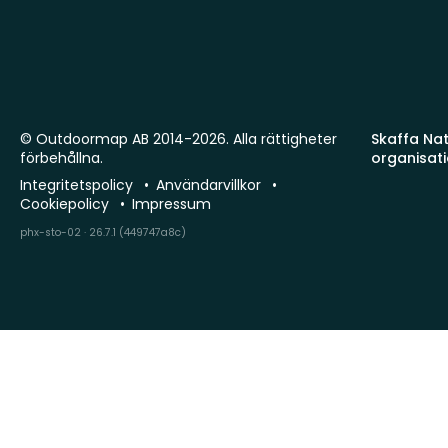
© Outdoormap AB 2014-2026. Alla rättigheter
Skaffa Natu
förbehållna.
organisat
Integritetspolicy
Användarvillkor
Cookiepolicy
Impressum
phx-sto-02 · 26.7.1 (449747a8c)