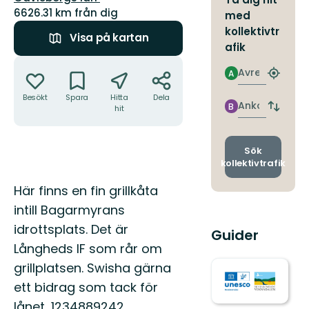
6626.31 km från dig
med
kollektivtr
Visa på kartan
afik
Åtgärder
Avresa
A
Hitta
närmas
Besökt
Spara
Hitta
Dela
hållpla
Ankomst
B
hit
Byt
avgång
och
ankomst
Sök
kollektivtrafik
Beskrivning
Här finns en fin grillkåta
intill Bagarmyrans
idrottsplats. Det är
Guider
Långheds IF som rår om
grillplatsen. Swisha gärna
ett bidrag som tack för
lånet, 1234889242.