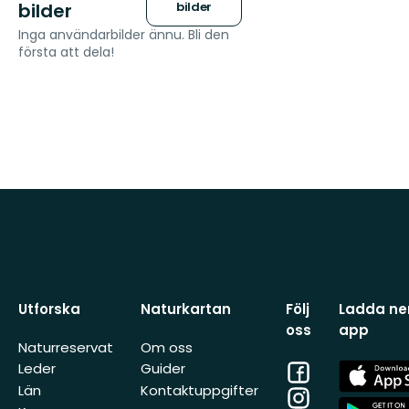
bilder
bilder
Inga användarbilder ännu. Bli den
första att dela!
Utforska
Naturkartan
Följ
Ladda ner
oss
app
Naturreservat
Om oss
Facebook
App
Leder
Guider
Store
Län
Kontaktuppgifter
Instagram
App