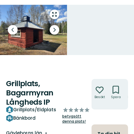
Gå
till
helskärmsläge
Föregående
Nästa
bild
bildspel
Grillplats,
Åtgärder
Bagarmyran
Besökt
Spara
Hitt
Långheds IP
hit
av
Grillplats/Eldplats
5
betygsätt
Bänkbord
stjärnor
denna plats!
Län:
Gävleborgs län
Ta dig hit