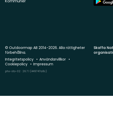
Kommuner
Store
© Outdoormap AB 2014-2026. Alla rättigheter
Skaffa Natu
förbehållna.
organisat
Integritetspolicy
Användarvillkor
Cookiepolicy
Impressum
phx-sto-02 · 26.7.1 (449747a8c)