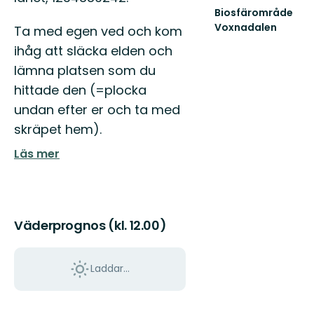
Biosfärområde
Voxnadalen
Ta med egen ved och kom
Välkommen
ihåg att släcka elden och
att
upptäcka
lämna platsen som du
Biosfärområde
hittade den (=plocka
Voxnadalen...
undan efter er och ta med
skräpet hem).
Läs mer
Väderprognos (kl. 12.00)
Laddar...