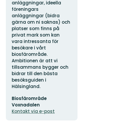
anläggningar, ideella
föreningars
anläggningar (bidra
gärna om ni saknas) och
platser som finns på
privat mark som kan
vara intressanta för
besökare i vårt
biosfärområde.
Ambitionen är att vi
tillsammans bygger och
bidrar till den bästa
besöksguiden i
Hälsingland.
E-
Biosfärområde
postadress
Voxnadalen
Kontakt via e-post