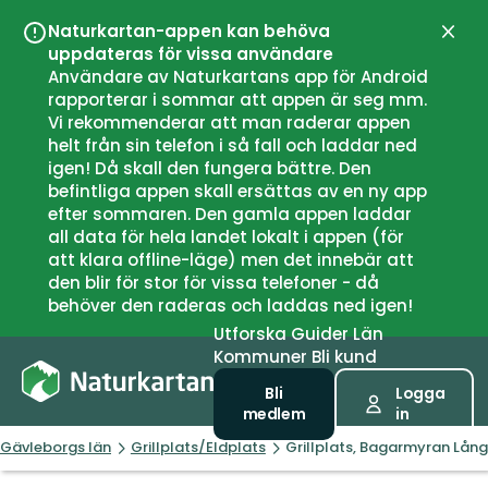
Naturkartan-appen kan behöva
Stän
uppdateras för vissa användare
Användare av Naturkartans app för Android
rapporterar i sommar att appen är seg mm.
Vi rekommenderar att man raderar appen
helt från sin telefon i så fall och laddar ned
igen! Då skall den fungera bättre. Den
befintliga appen skall ersättas av en ny app
efter sommaren. Den gamla appen laddar
all data för hela landet lokalt i appen (för
att klara offline-läge) men det innebär att
den blir för stor för vissa telefoner - då
behöver den raderas och laddas ned igen!
Utforska
Guider
Län
Kommuner
Bli kund
Bli
Logga
medlem
in
Gävleborgs län
Grillplats/Eldplats
Grillplats, Bagarmyran Lång