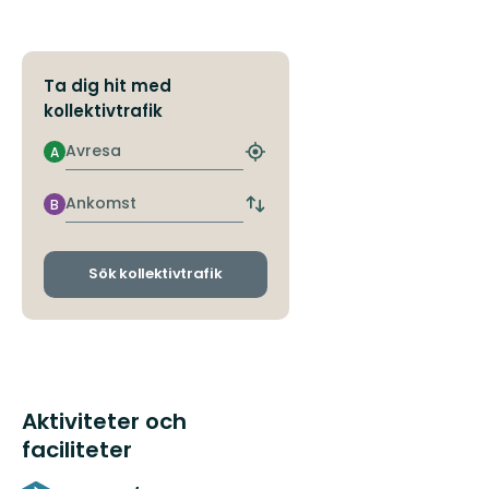
Ta dig hit med
kollektivtrafik
Avresa
A
Hitta
närmaste
hållplats
Ankomst
B
Byt
avgångs-
och
ankomsthållplatser
Sök kollektivtrafik
Aktiviteter och
faciliteter