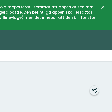
oid rapporterar i sommar att appen är seg mm.
Stän
gera bättre. Den befintliga appen skall ersättas
fline-läge) men det innebär att den blir för stor
Dela