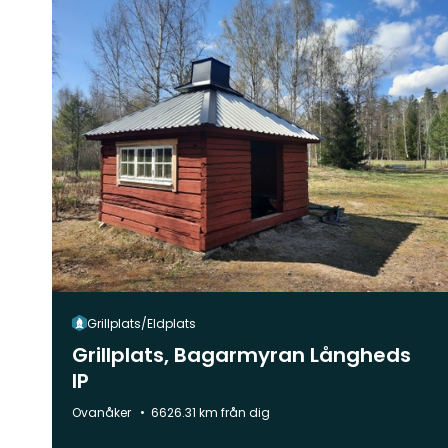
Grillplats/Eldplats
Grillplats, Bagarmyran Långheds
IP
Kommun:
Ovanåker
6626.31 km från dig