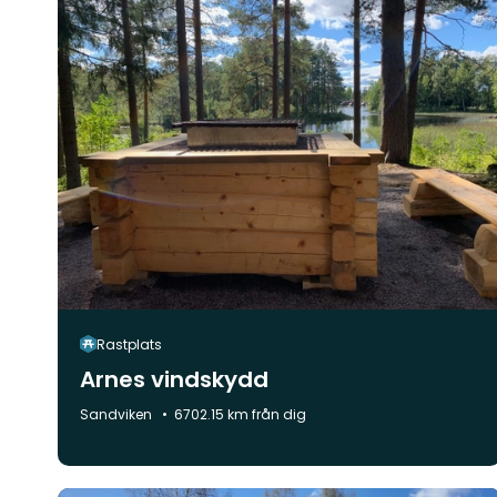
Rastplats
Arnes vindskydd
Kommun:
Sandviken
6702.15 km från dig