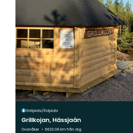
Grillplats/Eldplats
Grillkojan, Hässjaån
Kommun:
Ovanåker
6623.06 km från dig