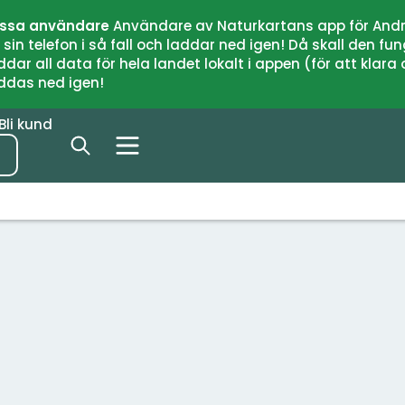
issa användare
Användare av Naturkartans app för Andr
n telefon i så fall och laddar ned igen! Då skall den fun
 all data för hela landet lokalt i appen (för att klara of
addas ned igen!
Bli kund