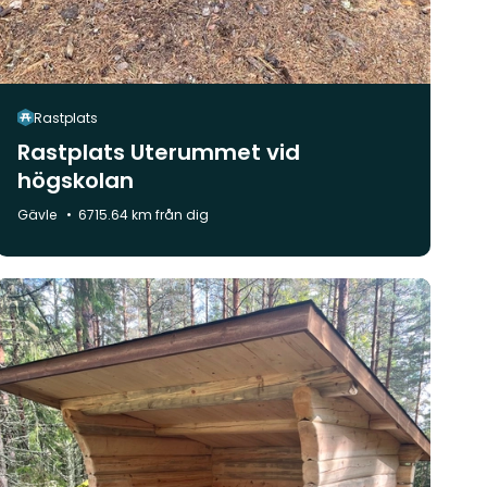
Rastplats
Rastplats Uterummet vid
högskolan
Kommun:
Gävle
6715.64 km från dig