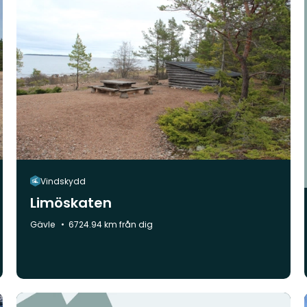
Vindskydd
Limöskaten
Kommun:
Gävle
6724.94 km från dig