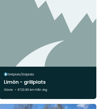
Grillplats/Eldplats
Limön - grillplats
Kommun:
Gävle
6723.80 km från dig