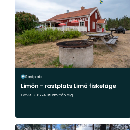
Rastplats
Limön - rastplats Limö fiskeläge
Kommun:
Gävle
6724.05 km från dig