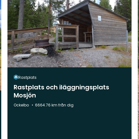
Rastplats
Rastplats och iläggningsplats
Mosjön
Kommun:
Ockelbo
6664.76 km från dig