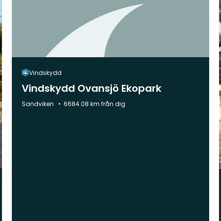
Vindskydd
Vindskydd Ovansjö Ekopark
Kommun:
Sandviken
6684.08 km från dig