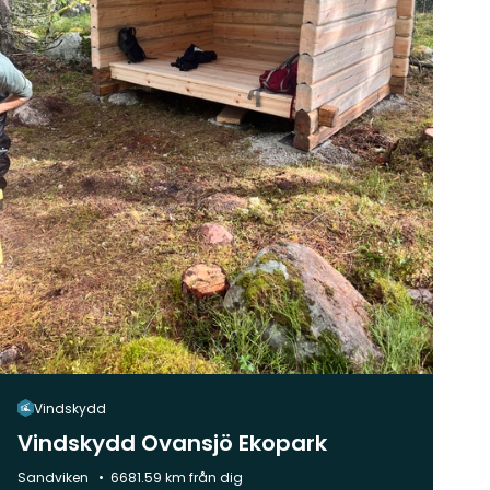
Vindskydd
Vindskydd Ovansjö Ekopark
Kommun:
Sandviken
6681.59 km från dig