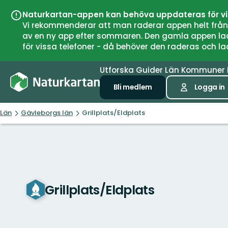
Naturkartan-appen kan behöva uppdateras för v
Vi rekommenderar att man raderar appen helt från si
av en ny app efter sommaren. Den gamla appen laddar
för vissa telefoner - då behöver den raderas och l
Utforska
Guider
Län
Kommuner
Bli medlem
Logga in
Län
Gävleborgs län
Grillplats/Eldplats
Grillplats/Eldplats