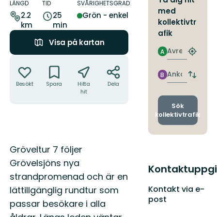
om
LÄNGD
TID
SVÅRIGHETSGRAD
med
leden
2.2
25
Grön - enkel
kollektivtr
km
min
afik
Visa på kartan
Avresa
A
Hitta
Åtgärder
närmas
hållpla
Ankomst
B
Byt
Besökt
Spara
Hitta
Dela
avgång
hit
och
ankomst
Sök
kollektivtrafik
Beskrivning
Gröveltur 7 följer
Grövelsjöns nya
Kontaktuppgi
strandpromenad och är en
Kontakt via e-
lättillgänglig rundtur som
post
passar besökare i alla