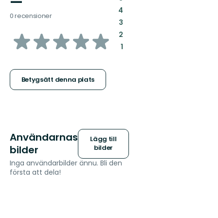
—
:
4
0 recensioner
:
3
av
:
2
:
1
5
stjärnor
Betygsätt denna plats
Användarnas
Lägg till
bilder
bilder
Inga användarbilder ännu. Bli den
första att dela!