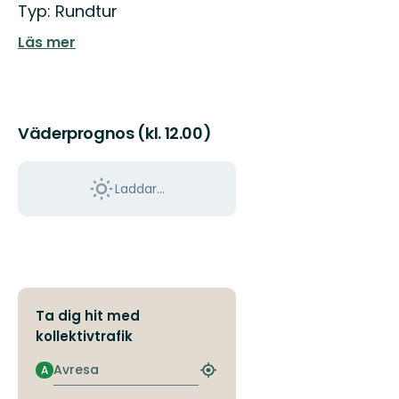
Typ: Rundtur
Läs mer
Väderprognos (kl. 12.00)
Laddar...
Ta dig hit med
kollektivtrafik
Avresa
A
Hitta
närmaste