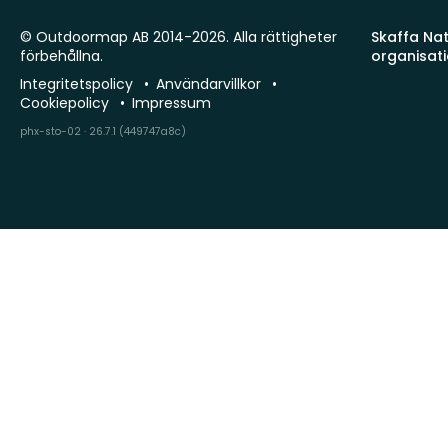
© Outdoormap AB 2014-2026. Alla rättigheter
Skaffa Natu
förbehållna.
organisat
Integritetspolicy
Användarvillkor
Cookiepolicy
Impressum
phx-sto-02 · 26.7.1 (449747a8c)