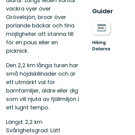
åldrar. Längs leden väntar
vackra vyer över
Guider
Grövelsjön, broar över
porlande bäckar och fina
möjligheter att stanna till
för en paus eller en
Hiking
Dalarna
picknick.
Välkommen
till
Den 2,2 km långa turen har
Hiking
Dalarna!
små höjdskillnader och är
ett utmärkt val för
barnfamiljer, äldre eller dig
som vill njuta av fjällmiljön i
ett lugnt tempo.
Längd: 2,2 km
Svårighetsgrad: Lätt