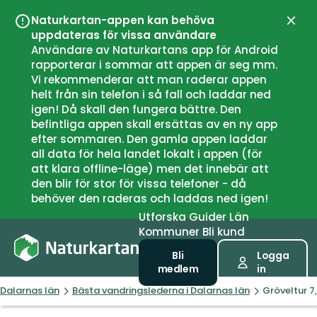
Naturkartan-appen kan behöva
Stän
uppdateras för vissa användare
Användare av Naturkartans app för Android
rapporterar i sommar att appen är seg mm.
Vi rekommenderar att man raderar appen
helt från sin telefon i så fall och laddar ned
igen! Då skall den fungera bättre. Den
befintliga appen skall ersättas av en ny app
efter sommaren. Den gamla appen laddar
all data för hela landet lokalt i appen (för
att klara offline-läge) men det innebär att
den blir för stor för vissa telefoner - då
behöver den raderas och laddas ned igen!
Utforska
Guider
Län
Kommuner
Bli kund
Bli
Logga
medlem
in
Dalarnas län
Bästa vandringslederna i Dalarnas län
Gröveltur 7