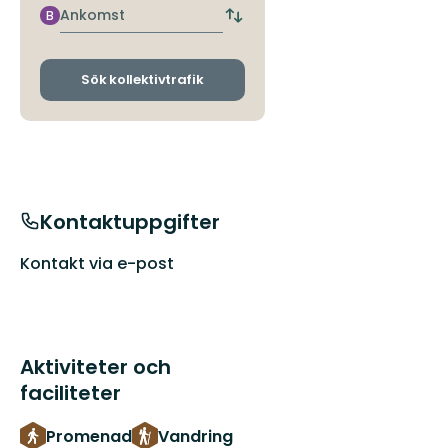
hållplats
Ankomst
B
Byt
avgångs-
och
ankomsthållplatser
Sök kollektivtrafik
Kontaktuppgifter
Kontakt via e-post
Aktiviteter och
faciliteter
Promenad
Vandring