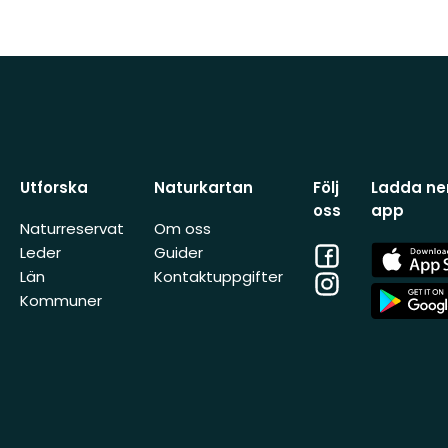
Utforska
Naturkartan
Följ
Ladda ner
oss
app
Naturreservat
Om oss
Facebook
App
Leder
Guider
Store
Län
Kontaktuppgifter
Instagram
App
Kommuner
Store