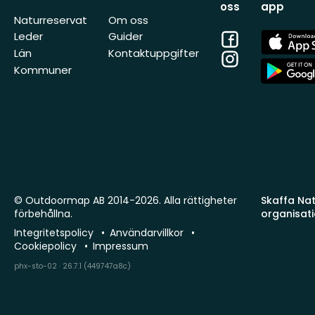
oss
app
Naturreservat
Om oss
Facebook
App
Leder
Guider
Store
Län
Kontaktuppgifter
Instagram
App
Kommuner
Store
© Outdoormap AB 2014-2026. Alla rättigheter
Skaffa Natu
förbehållna.
organisat
Integritetspolicy
Användarvillkor
Cookiepolicy
Impressum
phx-sto-02 · 26.7.1 (449747a8c)