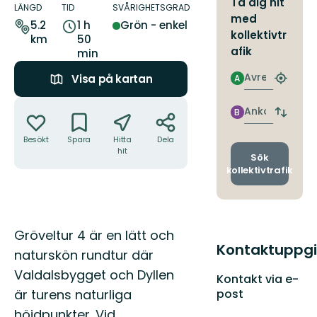
Ta dig hit
om
LÄNGD
TID
SVÅRIGHETSGRAD
med
leden
5.2
1 h
Grön - enkel
kollektivtr
km
50
afik
min
Avresa
Visa på kartan
A
Hitta
närmas
Åtgärder
hållpla
Ankomst
B
Byt
avgång
Besökt
Spara
Hitta
Dela
och
hit
ankomst
Sök
kollektivtrafik
Beskrivning
Gröveltur 4 är en lätt och
Kontaktuppgi
naturskön rundtur där
Valdalsbygget och Dyllen
Kontakt via e-
post
är turens naturliga
höjdpunkter. Vid