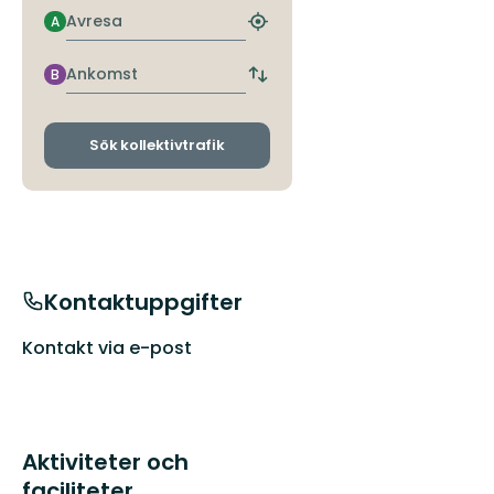
Avresa
A
Hitta
närmaste
hållplats
Ankomst
B
Byt
avgångs-
och
ankomsthållplatser
Sök kollektivtrafik
Kontaktuppgifter
Kontakt via e-post
Aktiviteter och
faciliteter