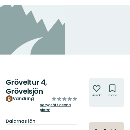
Gröveltur 4,
Åtgärder
Grövelsjön
Besökt
Spara
Hitt
av
Vandring
hit
5
betygsätt denna
plats!
stjärnor
Län:
Dalarnas län
Information