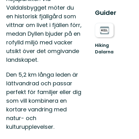
Valdalsbygget möter du
Guider
en historisk fjällgård som
vittnar om livet i fjällen förr,
medan Dyllen bjuder på en
rofylld miljö med vacker
Hiking
utsikt över det omgivande
Dalarna
Välkommen
landskapet.
till
Hiking
Den 5,2 km långa leden är
Dalarna!
lättvandrad och passar
perfekt för familjer eller dig
som vill kombinera en
kortare vandring med
natur- och
kulturupplevelser.