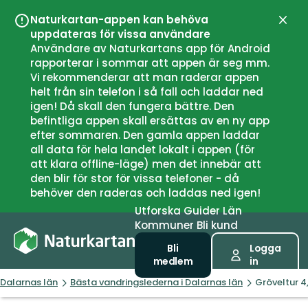
Naturkartan-appen kan behöva
Stän
uppdateras för vissa användare
Användare av Naturkartans app för Android
rapporterar i sommar att appen är seg mm.
Vi rekommenderar att man raderar appen
helt från sin telefon i så fall och laddar ned
igen! Då skall den fungera bättre. Den
befintliga appen skall ersättas av en ny app
efter sommaren. Den gamla appen laddar
all data för hela landet lokalt i appen (för
att klara offline-läge) men det innebär att
den blir för stor för vissa telefoner - då
behöver den raderas och laddas ned igen!
Utforska
Guider
Län
Kommuner
Bli kund
Bli
Logga
medlem
in
Dalarnas län
Bästa vandringslederna i Dalarnas län
Gröveltur 4